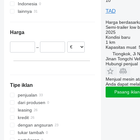
10
Indonesia
TAD
lainnya
Ukraina
Harga berdasark
Semi-trailer low 
2025
Harga
Kondisi
baru
1 km
Kapasitas muat
–
Tiongkok, Ji 
Jinan Tongchi Veh
Hubungi penjual
Menjual mesin a
Anda dapat mela
Tipe iklan
Pasang ikla
penjualan
dari produsen
leasing
kredit
dengan angsuran
tukar tambah