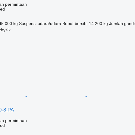
an permintaan
bed
45.000 kg
Suspensi
udara/udara
Bobot bersih
14.200 kg
Jumlah gand
chys'k
0-8 PA
an permintaan
bed