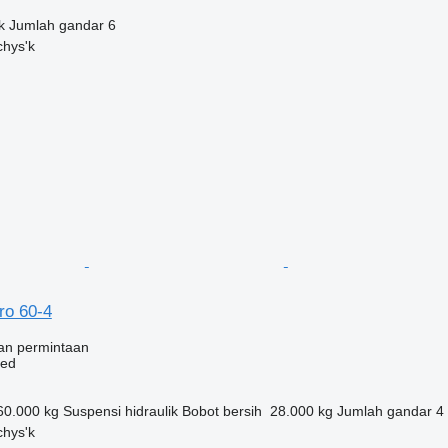
k
Jumlah gandar
6
chys'k
ro 60-4
an permintaan
bed
60.000 kg
Suspensi
hidraulik
Bobot bersih
28.000 kg
Jumlah gandar
4
chys'k