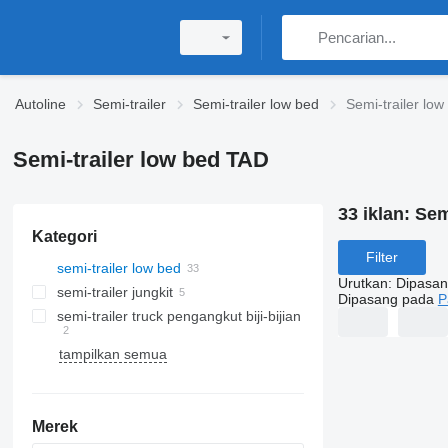
Autoline
Semi-trailer
Semi-trailer low bed
Semi-trailer lo
Semi-trailer low bed TAD
33 iklan:
Sem
Kategori
Filter
semi-trailer low bed
Urutkan
:
Dipasan
semi-trailer jungkit
Dipasang pada
P
semi-trailer truck pengangkut biji-bijian
tampilkan semua
Merek