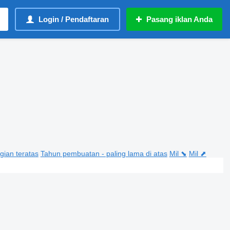
Login / Pendaftaran
Pasang iklan Anda
gian teratas
Tahun pembuatan - paling lama di atas
Mil ⬊
Mil ⬈