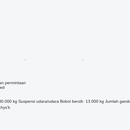
an permintaan
bed
30.000 kg
Suspensi
udara/udara
Bobot bersih
13.000 kg
Jumlah gand
chys'k