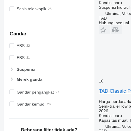
Kondisi
baru
Suspensi
hidrauli
Sasis teleskopik
Ukraina, Volo
TAD
Hubungi penjual
Gandar
ABS
EBS
Suspensi
Merek gandar
16
TAD Classic P
Gandar pengangkat
Harga berdasark
Gandar kemudi
Semi-trailer low 
2026
Kondisi
baru
Kapasitas muat
Ukraina, Volo
Beberapa filter tidak ada?
TAD