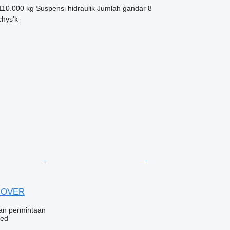
110.000 kg
Suspensi
hidraulik
Jumlah gandar
8
chys'k
MOVER
an permintaan
bed