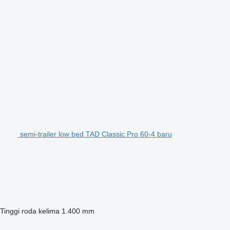
semi-trailer low bed TAD Classic Pro 60-4 baru
Tinggi roda kelima
1.400 mm