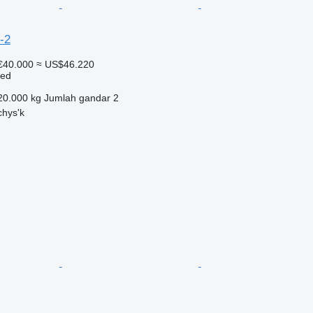
-2
€40.000
≈ US$46.220
bed
20.000 kg
Jumlah gandar
2
chys'k