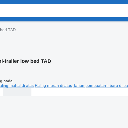
w bed TAD
i-trailer low bed TAD
g pada
aling mahal di atas
Paling murah di atas
Tahun pembuatan - baru di ba