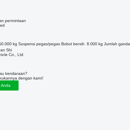
an permintaan
bed
50.000 kg
Suspensi
pegas/pegas
Bobot bersih
8.000 kg
Jumlah ganda
Nan Shi
icle Co., Ltd.
tau kendaraan?
kukannya dengan kami!
n Anda