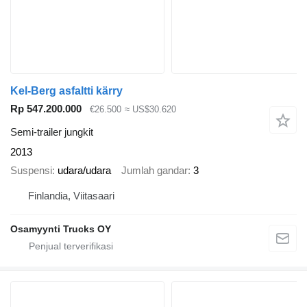
Kel-Berg asfaltti kärry
Rp 547.200.000
€26.500
≈ US$30.620
Semi-trailer jungkit
2013
Suspensi
udara/udara
Jumlah gandar
3
Finlandia, Viitasaari
Osamyynti Trucks OY