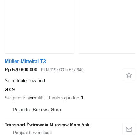
Müller-Mitteltal T3
Rp 570.600.000
PLN 119.000
≈ €27.640
Semi-trailer low bed
2009
Suspensi
hidraulik
Jumlah gandar
3
Polandia, Bukowa Góra
Transport Żwirownia Mirosław Marciński