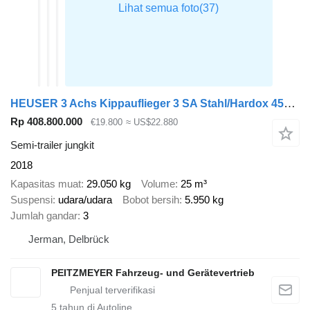
HEUSER 3 Achs Kippauflieger 3 SA Stahl/Hardox 450 25 m³
Rp 408.800.000
€19.800
≈ US$22.880
Semi-trailer jungkit
2018
Kapasitas muat
29.050 kg
Volume
25 m³
Suspensi
udara/udara
Bobot bersih
5.950 kg
Jumlah gandar
3
Jerman, Delbrück
PEITZMEYER Fahrzeug- und Gerätevertrieb
5
tahun di Autoline