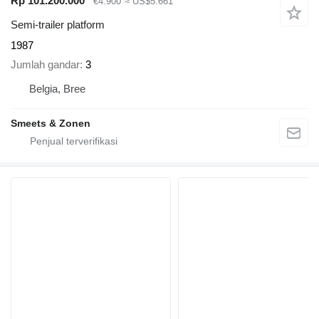
Rp 101.200.000
€4.900
≈ US$5.661
Semi-trailer platform
1987
Jumlah gandar
3
Belgia, Bree
Smeets & Zonen