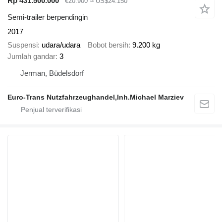
Rp 431.500.000
€20.900
≈ US$24.150
Semi-trailer berpendingin
2017
Suspensi
udara/udara
Bobot bersih
9.200 kg
Jumlah gandar
3
Jerman, Büdelsdorf
Euro-Trans Nutzfahrzeughandel,Inh.Michael Marziev