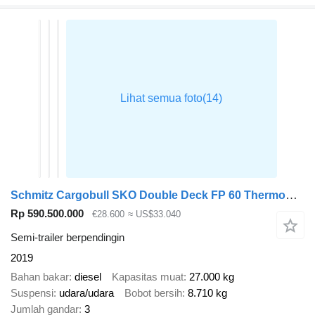
Schmitz Cargobull SKO Double Deck FP 60 ThermoKing SLXi 300
Rp 590.500.000
€28.600
≈ US$33.040
Semi-trailer berpendingin
2019
Bahan bakar
diesel
Kapasitas muat
27.000 kg
Suspensi
udara/udara
Bobot bersih
8.710 kg
Jumlah gandar
3