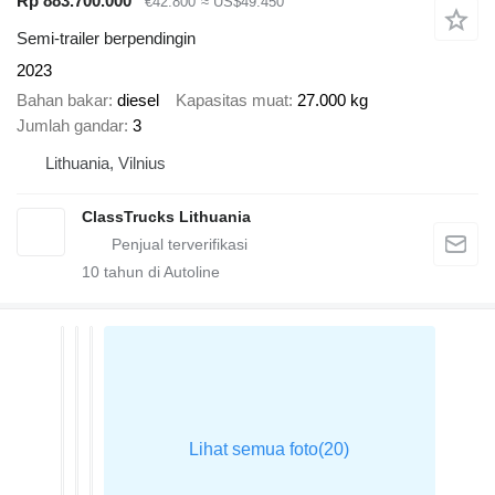
Rp 883.700.000
€42.800
≈ US$49.450
Semi-trailer berpendingin
2023
Bahan bakar
diesel
Kapasitas muat
27.000 kg
Jumlah gandar
3
Lithuania, Vilnius
ClassTrucks Lithuania
10
tahun di Autoline