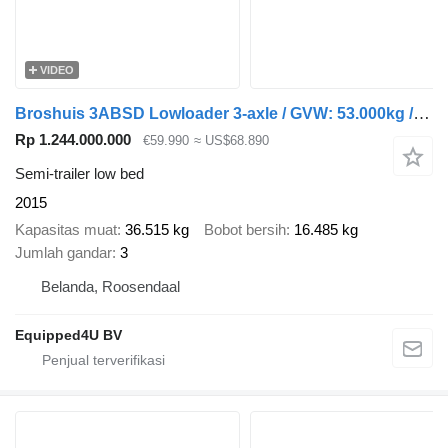
VIDEO
Broshuis 3ABSD Lowloader 3-axle / GVW: 53.000kg / Neck: 23.000kg / hydrau
Rp 1.244.000.000
€59.990
≈ US$68.890
Semi-trailer low bed
2015
Kapasitas muat
36.515 kg
Bobot bersih
16.485 kg
Jumlah gandar
3
Belanda, Roosendaal
Equipped4U BV