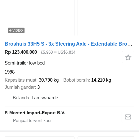
VIDEO
Broshuis 33H5 S - 3x Steering Axle - Extendable Broshuis 33H5 S Extendabl
Rp 123.400.000
€5.950
≈ US$6.834
Semi-trailer low bed
1998
Kapasitas muat
30.790 kg
Bobot bersih
14.210 kg
Jumlah gandar
3
Belanda, Lamswaarde
P. Mostert Import-Export B.V.