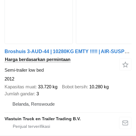
Broshuis 3-AUD-44 | 10280KG EMTY !!!!! | AIR-SUSPENSION | 2400 MM EXTENDA
Harga berdasarkan permintaan
Semi-trailer low bed
2012
Kapasitas muat
33.720 kg
Bobot bersih
10.280 kg
Jumlah gandar
3
Belanda, Renswoude
Vlastuin Truck en Trailer Trading B.V.