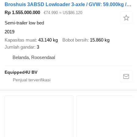
Broshuis 3ABSD Lowloader 3-axle / GVW: 59.000kg / Neck: 23.000kg / hydrau
Rp 1.555.000.000
€74.990
≈ US$86.120
Semi-trailer low bed
2019
Kapasitas muat
43.140 kg
Bobot bersih
15.860 kg
Jumlah gandar
3
Belanda, Roosendaal
Equipped4U BV