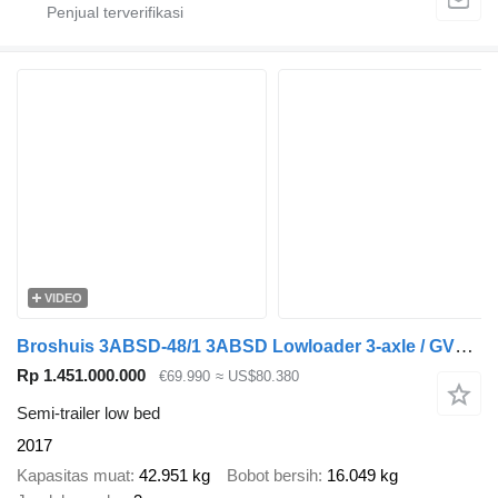
VIDEO
Broshuis 3ABSD-48/1 3ABSD Lowloader 3-axle / GVW: 59.000kg / Neck: 23.000
Rp 1.451.000.000
€69.990
≈ US$80.380
Semi-trailer low bed
2017
Kapasitas muat
42.951 kg
Bobot bersih
16.049 kg