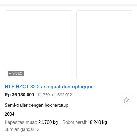
VIDEO
HTF HZCT 32 2 ass gesloten oplegger
Rp 36.130.000
€1.750
≈ US$2.022
Semi-trailer dengan box tertutup
2004
Kapasitas muat
21.760 kg
Bobot bersih
8.240 kg
Jumlah gandar
2