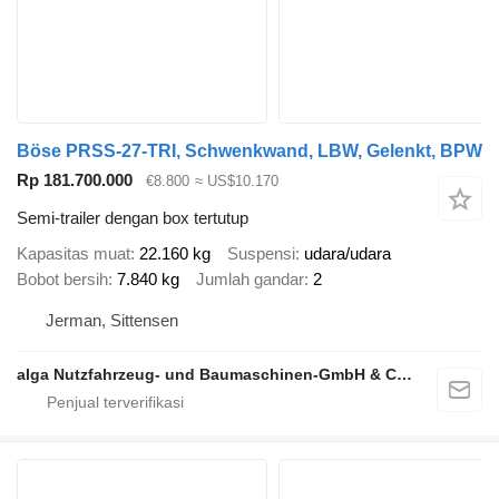
Böse PRSS-27-TRI, Schwenkwand, LBW, Gelenkt, BPW
Rp 181.700.000
€8.800
≈ US$10.170
Semi-trailer dengan box tertutup
Kapasitas muat
22.160 kg
Suspensi
udara/udara
Bobot bersih
7.840 kg
Jumlah gandar
2
Jerman, Sittensen
alga Nutzfahrzeug- und Baumaschinen-GmbH & Co. KG