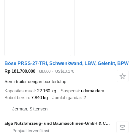
Böse PRSS-27-TRI, Schwenkwand, LBW, Gelenkt, BPW
Rp 181.700.000
€8.800
≈ US$10.170
Semi-trailer dengan box tertutup
Kapasitas muat
22.160 kg
Suspensi
udara/udara
Bobot bersih
7.840 kg
Jumlah gandar
2
Jerman, Sittensen
alga Nutzfahrzeug- und Baumaschinen-GmbH & Co. KG