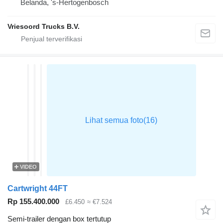
Belanda, 's-Hertogenbosch
Vriesoord Trucks B.V.
VIDEO
Cartwright 44FT
Rp 155.400.000
£6.450
≈ €7.524
Semi-trailer dengan box tertutup