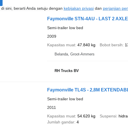
di sini, berarti Anda setuju dengan
kebijakan privasi
dan
perjanjian p
Faymonville STN-4AU - LAST 2 AXL
Semi-trailer low bed
2009
Kapasitas muat
47.840 kg
Bobot bersih
1
Belanda, Groot-Ammers
RH Trucks BV
Faymonville TL4S - 2,8M EXTEND
Semi-trailer low bed
2011
Kapasitas muat
54.620 kg
Suspensi
hidra
Jumlah gandar
4