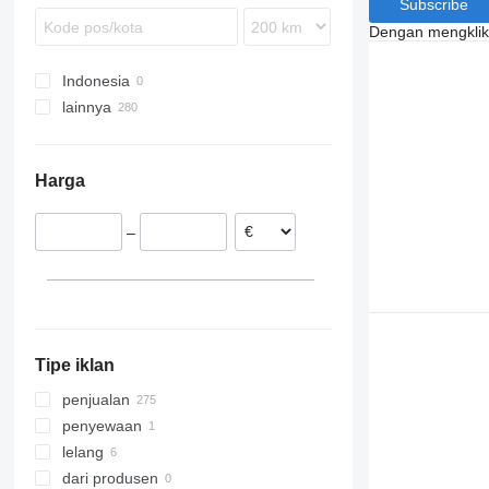
Subscribe
Dengan mengklik 
Indonesia
lainnya
Belanda
Denmark
Harga
Jerman
Polandia
–
Belgia
Prancis
Rumania
Spanyol
tampilkan semua
Tipe iklan
penjualan
penyewaan
lelang
dari produsen