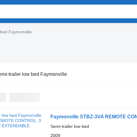
w bed Faymonville
emi-trailer low bed Faymonville
Faymonville STBZ-3VA REMOTE C
Semi-trailer low bed
2009