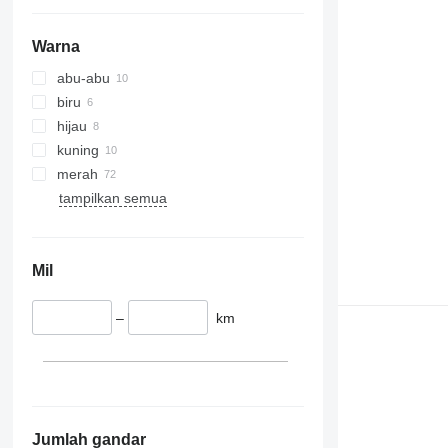
Warna
abu-abu
biru
hijau
kuning
merah
tampilkan semua
Mil
–
km
Jumlah gandar