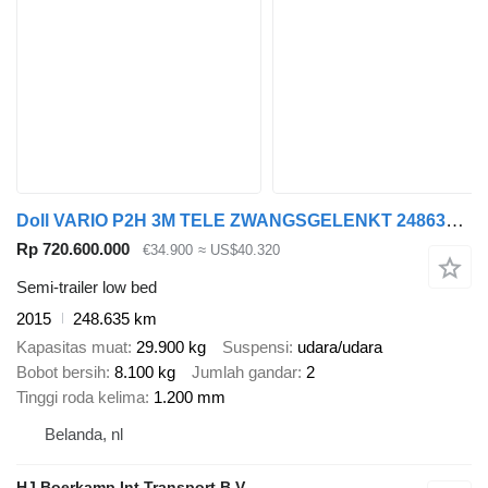
Doll VARIO P2H 3M TELE ZWANGSGELENKT 248635km!
Rp 720.600.000
€34.900
≈ US$40.320
Semi-trailer low bed
2015
248.635 km
Kapasitas muat
29.900 kg
Suspensi
udara/udara
Bobot bersih
8.100 kg
Jumlah gandar
2
Tinggi roda kelima
1.200 mm
Belanda, nl
HJ Boerkamp Int Transport B.V