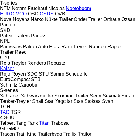
T-series
NTM
Netam-Fruehauf
Nicolas
Nooteboom
EURO
MCO
OSD
OSDS
OVB
Nova
Noyens
Närko
Nükte Trailer
Onder Trailer
Orthaus
Ozsan
Pacton
SXD
Palex Trailers
Panav
NPL
Panissars
Patron Auto
Platz
Ram Treyler
Randon
Raptor
Trailer
Reed
C70
Reis Treyler
Renders
Robuste
Kaiser
Rojo
Royen
SDC
STU
Samro
Scheuerle
EuroCompact
STB
Schmitz Cargobull
S-series
Schrader
Schwarzmüller
Scorpion Trailer
Serin
Seymak
Sinan
Tanker-Treyler
Snail
Star Yagcilar
Stas
Stokota
Svan
TCH
TAD
TSR
4.SOU
Talbert
Tang
Tank
Titan
Trabosa
GL
GMO
Tracon
Trail King
Trailerbygg
Trailix
Trailor