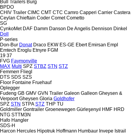
Bull Trailers
Burg
BPDO
CHIV Trailer
CIMC
CMT
CTC
Camro
Capperi
Carrier
Castera
Ceylan
Chieftain
Coder
Comet
Cometto
SG
CynkoMet
DAF
Damm
Danson
De Angelis
Dennison
Dinkel
Doll
P-series
Don-Bur
Donat
Draco
EKW
ES-GE
Ebert
Emirsan
Empl
Emtech
Eroglu
Etnyre
FGM
19
37
FVG
Faymonville
MAX
Multi
SPZ
STBZ
STN
STZ
Femmerr
Fliegl
DTS
SDS
SZS
Floor
Fontaine
Fruehauf
Oplegger
Fudeng
GB
GMV
GVN Trailer
Galeon
Galleon
Gheysen &
Verpoort
Gheysen
Gloria
Goldhofer
SPZ
STN
STPA
STZ
THP
TU
Goldmiller
Gontrailer
Groenewegen
Gürleşenyıl
HMF
HRD
NTG
STTM3N
Hafo
Hangler
SDS-H
Harcon
Hercules
Hipotruk
Hoffmann
Humbaur
Invepe
Istrail