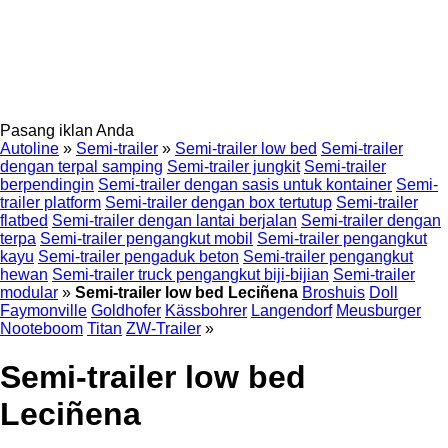
Pasang iklan Anda
Autoline
»
Semi-trailer
»
Semi-trailer low bed
Semi-trailer
dengan terpal samping
Semi-trailer jungkit
Semi-trailer
berpendingin
Semi-trailer dengan sasis untuk kontainer
Semi-
trailer platform
Semi-trailer dengan box tertutup
Semi-trailer
flatbed
Semi-trailer dengan lantai berjalan
Semi-trailer dengan
terpa
Semi-trailer pengangkut mobil
Semi-trailer pengangkut
kayu
Semi-trailer pengaduk beton
Semi-trailer pengangkut
hewan
Semi-trailer truck pengangkut biji-bijian
Semi-trailer
modular
»
Semi-trailer low bed Leciñena
Broshuis
Doll
Faymonville
Goldhofer
Kässbohrer
Langendorf
Meusburger
Nooteboom
Titan
ZW-Trailer
»
Semi-trailer low bed
Leciñena