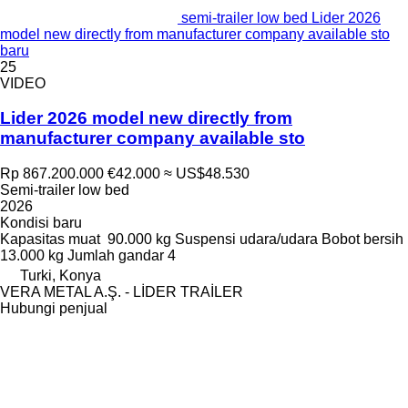
semi-trailer low bed Lider 2026
model new directly from manufacturer company available sto
baru
25
VIDEO
Lider 2026 model new directly from
manufacturer company available sto
Rp 867.200.000
€42.000
≈ US$48.530
Semi-trailer low bed
2026
Kondisi
baru
Kapasitas muat
90.000 kg
Suspensi
udara/udara
Bobot bersih
13.000 kg
Jumlah gandar
4
Turki, Konya
VERA METAL A.Ş. - LİDER TRAİLER
Hubungi penjual