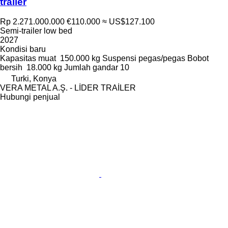
trailer
Rp 2.271.000.000
€110.000
≈ US$127.100
Semi-trailer low bed
2027
Kondisi
baru
Kapasitas muat
150.000 kg
Suspensi
pegas/pegas
Bobot
bersih
18.000 kg
Jumlah gandar
10
Turki, Konya
VERA METAL A.Ş. - LİDER TRAİLER
Hubungi penjual