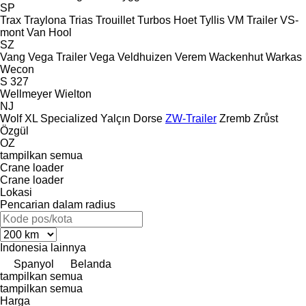
SP
Trax
Traylona
Trias
Trouillet
Turbos Hoet
Tyllis
VM Trailer
VS-
mont
Van Hool
SZ
Vang
Vega Trailer
Vega
Veldhuizen
Verem
Wackenhut
Warkas
Wecon
S 327
Wellmeyer
Wielton
NJ
Wolf
XL Specialized
Yalçın Dorse
ZW-Trailer
Zremb
Zrůst
Özgül
OZ
tampilkan semua
Crane loader
Crane loader
Lokasi
Pencarian dalam radius
Indonesia
lainnya
Spanyol
Belanda
tampilkan semua
tampilkan semua
Harga