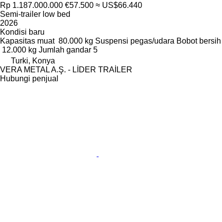
Rp 1.187.000.000
€57.500
≈ US$66.440
Semi-trailer low bed
2026
Kondisi
baru
Kapasitas muat
80.000 kg
Suspensi
pegas/udara
Bobot bersih
12.000 kg
Jumlah gandar
5
Turki, Konya
VERA METAL A.Ş. - LİDER TRAİLER
Hubungi penjual