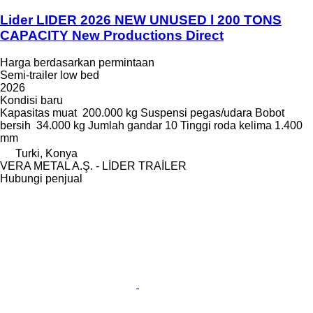
Lider LIDER 2026 NEW UNUSED l 200 TONS
CAPACITY New Productions Direct
Harga berdasarkan permintaan
Semi-trailer low bed
2026
Kondisi
baru
Kapasitas muat
200.000 kg
Suspensi
pegas/udara
Bobot
bersih
34.000 kg
Jumlah gandar
10
Tinggi roda kelima
1.400
mm
Turki, Konya
VERA METAL A.Ş. - LİDER TRAİLER
Hubungi penjual