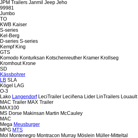
JPM Trailers
Janmil
Jeep
Jeho
99981
Jumbo
TO
KWB
Kaiser
S-series
Kel-Berg
D-series
S-series
Kempf
King
GTS
Komodo
Konturksan
Kotschenreuther
Kramer
Krollseg
Kromhout
Krone
SD
Kässbohrer
LB
SLA
Kögel
LAG
O-3
Lako
Langendorf
LeciTrailer
Leciñena
Lider
LinTrailers
Louault
MAC Trailer
MAX Trailer
MAX100
MS Dorse
Makinsan
Martin
McCauley
MAC
Mega
Meusburger
MPG
MTS
Mol
Montenegro
Montracon
Murray
Möslein
Müller-Mitteltal