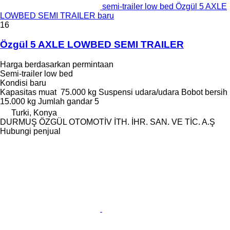
semi-trailer low bed Özgül 5 AXLE
LOWBED SEMI TRAILER baru
16
Özgül 5 AXLE LOWBED SEMI TRAILER
Harga berdasarkan permintaan
Semi-trailer low bed
Kondisi
baru
Kapasitas muat
75.000 kg
Suspensi
udara/udara
Bobot bersih
15.000 kg
Jumlah gandar
5
Turki, Konya
DURMUŞ ÖZGÜL OTOMOTİV İTH. İHR. SAN. VE TİC. A.Ş
Hubungi penjual