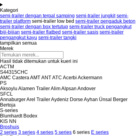
Kategori
semi-trailer dengan terpal samping
semi-trailer jungkit
semi-
trailer platform
semi-trailer low bed
semi-trailer pengaduk beton
semi-trailer dengan box tertutup
semi-trailer truck pengangkut
biji-bijian
semi-trailer flatbed
semi-trailer sasis
semi-trailer
pengangkut kayu
semi-trailer tangki
tampilkan semua
Merek
Hasil tidak ditemukan untuk kueri ini
ACTM
S44315CHC
AMC Castera
AMT
ANT
ATC
Acerbi
Ackermann
PS
Aksoylu
Alamen Trailer
Alim
Alpsan
Andover
SFCL
Annaburger
Arel Trailer
Aydeniz Dorse
Ayhan Ünsal
Berger
Bertoja
S-series
Blumhardt
Bodex
KIS
NN
Broshuis
2 series
3 series
4 series
5 series
6 series
E series