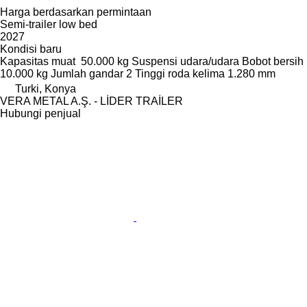
Harga berdasarkan permintaan
Semi-trailer low bed
2027
Kondisi
baru
Kapasitas muat
50.000 kg
Suspensi
udara/udara
Bobot bersih
10.000 kg
Jumlah gandar
2
Tinggi roda kelima
1.280 mm
Turki, Konya
VERA METAL A.Ş. - LİDER TRAİLER
Hubungi penjual