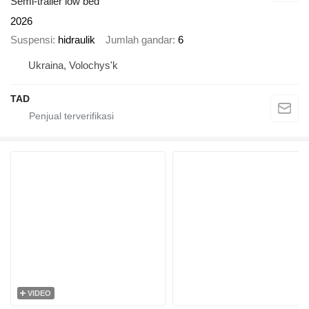
Semi-trailer low bed
2026
Suspensi
hidraulik
Jumlah gandar
6
Ukraina, Volochys'k
TAD
VIDEO