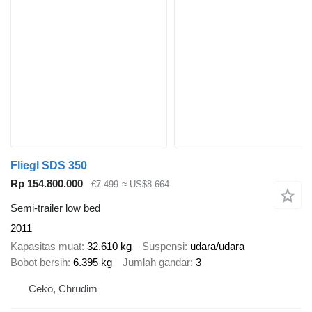
Fliegl SDS 350
Rp 154.800.000
€7.499
≈ US$8.664
Semi-trailer low bed
2011
Kapasitas muat
32.610 kg
Suspensi
udara/udara
Bobot bersih
6.395 kg
Jumlah gandar
3
Ceko, Chrudim