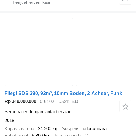
Fliegl SDS 390, 93m³, 10mm Boden, 2-Achser, Funk
Rp 349.000.000
€16.900
≈ US$19.530
Semi-trailer dengan lantai berjalan
2018
Kapasitas muat
24.200 kg
Suspensi
udara/udara
Bobot bersih
6.800 kg
Jumlah gandar
2