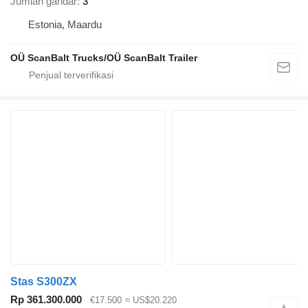
Jumlah gandar
3
Estonia, Maardu
OÜ ScanBalt Trucks/OÜ ScanBalt Trailer
Stas S300ZX
Rp 361.300.000
€17.500
≈ US$20.220