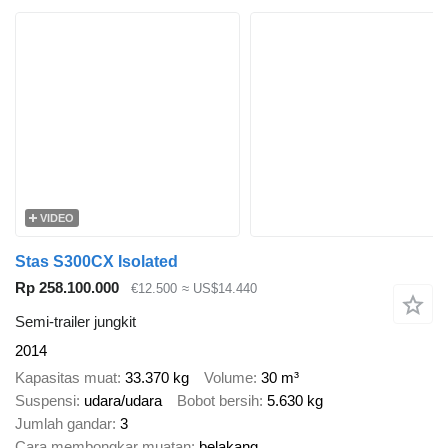
VIDEO
Stas S300CX Isolated
Rp 258.100.000
€12.500
≈ US$14.440
Semi-trailer jungkit
2014
Kapasitas muat
33.370 kg
Volume
30 m³
Suspensi
udara/udara
Bobot bersih
5.630 kg
Jumlah gandar
3
Cara membongkar muatan
belakang