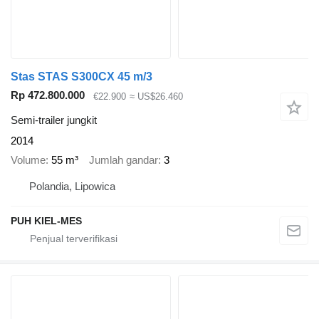
Stas STAS S300CX 45 m/3
Rp 472.800.000
€22.900
≈ US$26.460
Semi-trailer jungkit
2014
Volume
55 m³
Jumlah gandar
3
Polandia, Lipowica
PUH KIEL-MES