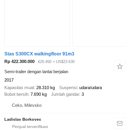
Stas S300CX walkingfloor 91m3
Rp 422.300.000
€20.450
≈ US$23.630
Semi-trailer dengan lantai berjalan
2017
Kapasitas muat
28.310 kg
Suspensi
udara/udara
Bobot bersih
7.690 kg
Jumlah gandar
3
Ceko, Milevsko
Ladislav Borkovec