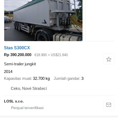
Stas S300CX
Rp 390.200.000
€18.900
≈ US$21.840
Semi-trailer jungkit
2014
Kapasitas muat
32.700 kg
Jumlah gandar
3
Ceko, Nové Strašecí
LOSL s.r.o.