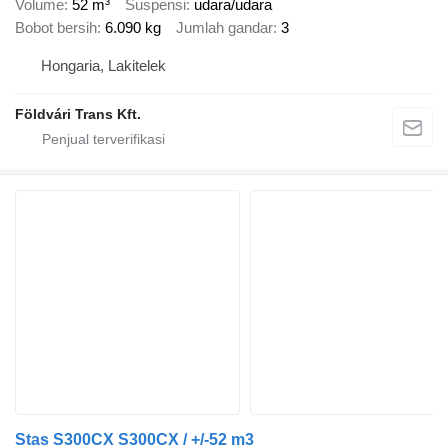
Volume
52 m³
Suspensi
udara/udara
Bobot bersih
6.090 kg
Jumlah gandar
3
Hongaria, Lakitelek
Földvári Trans Kft.
Stas S300CX S300CX / +/-52 m3