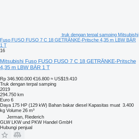
truk dengan terpal samping Mitsubishi
Fuso FUSO FUSO 7 C 18 GETRÄNKE-Pritsche 4,35 m LBW BÄR
1 T
16
Mitsubishi Fuso FUSO FUSO 7 C 18 GETRÄNKE-Pritsche
4,35 m LBW BÄR 1 T
Rp 346.900.000
€16.800
≈ US$19.410
Truk dengan terpal samping
2019
294.750 km
Euro 6
Daya
175 HP (129 kW)
Bahan bakar
diesel
Kapasitas muat
3.400
kg
Volume
26 m³
Jerman, Riederich
GLW LKW und PKW Handel GmbH
Hubungi penjual