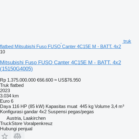
truk
flatbed Mitsubishi Fuso FUSO Canter 4C15E M - BATT. 4x2
10
Mitsubishi Fuso FUSO Canter 4C15E M - BATT. 4x2
(15150G4005)
Rp 1.375.000.000
€66.600
≈ US$76.950
Truk flatbed
2023
3.034 km
Euro 6
Daya
116 HP (85 kW)
Kapasitas muat
445 kg
Volume
3,4 m³
Konfigurasi gandar
4x2
Suspensi
pegas/pegas
Austria, Laakirchen
TruckStore Voralpenkreuz
Hubungi penjual