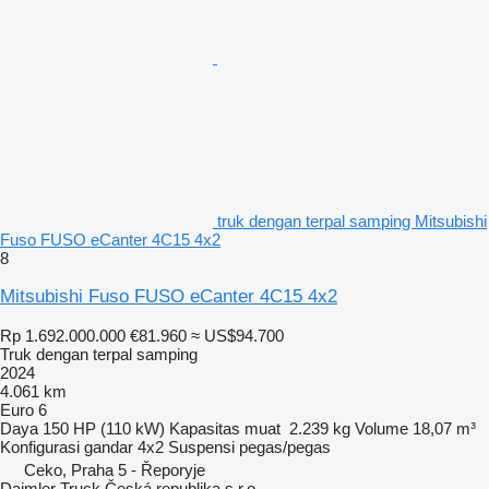
truk dengan terpal samping Mitsubishi
Fuso FUSO eCanter 4C15 4x2
8
Mitsubishi Fuso FUSO eCanter 4C15 4x2
Rp 1.692.000.000
€81.960
≈ US$94.700
Truk dengan terpal samping
2024
4.061 km
Euro 6
Daya
150 HP (110 kW)
Kapasitas muat
2.239 kg
Volume
18,07 m³
Konfigurasi gandar
4x2
Suspensi
pegas/pegas
Ceko, Praha 5 - Řeporyje
Daimler Truck Česká republika s.r.o.