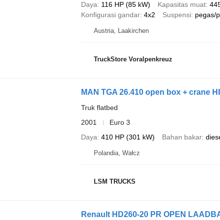
Daya
116 HP (85 kW)
Kapasitas muat
44
Konfigurasi gandar
4x2
Suspensi
pegas/
Austria, Laakirchen
TruckStore Voralpenkreuz
MAN TGA 26.410 open box + crane H
Truk flatbed
2001
Euro 3
Daya
410 HP (301 kW)
Bahan bakar
dies
Polandia, Wałcz
LSM TRUCKS
Renault HD260-20 PR OPEN LAADB