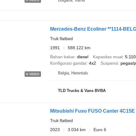
Bulgaria, Varna
Mercedes-Benz Ecoliner **1114-BE
Truk flatbed
1991
588.122 km
Bahan bakar
diesel
Kapasitas muat
5.110
Konfigurasi gandar
4x2
Suspensi
pegas/
Belgia, Herentals
VIDEO
TLD Trucks & Vans BVBA
Mitsubishi Fuso FUSO Canter 4C15E 
Truk flatbed
2023
3.034 km
Euro 6