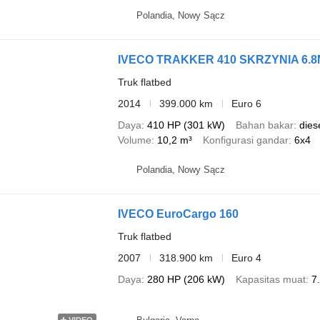
Polandia, Nowy Sącz
IVECO TRAKKER 410 SKRZYNIA 6.8
Truk flatbed
2014
399.000 km
Euro 6
Daya
410 HP (301 kW)
Bahan bakar
dies
Volume
10,2 m³
Konfigurasi gandar
6x4
Polandia, Nowy Sącz
IVECO EuroCargo 160
Truk flatbed
2007
318.900 km
Euro 4
Daya
280 HP (206 kW)
Kapasitas muat
7
VIDEO