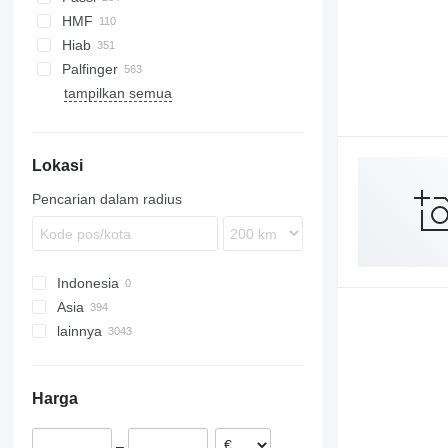
HMF
Hiab
Palfinger
tampilkan semua
Lokasi
Pencarian dalam radius
Indonesia
Asia
lainnya
Jepang
Tiongkok
Belanda
Uni Emirat Arab
Polandia
Harga
Turki
Jerman
Uzbekistan
Hongaria
–