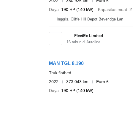
2022
350.926 km
Euro 6
Daya
190 HP (140 kW)
Kapasitas muat
2
Inggris, Cliffe Hill Depot Beveridge Lan
FleetEx Limited
16
tahun di Autoline
MAN TGL 8.190
Truk flatbed
2022
373.043 km
Euro 6
Daya
190 HP (140 kW)