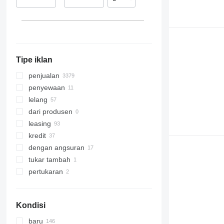
Azerbaijan
Rumania
Siprus
Inggris
Kazakstan
Spanyol
Italia
tampilkan semua
Tipe iklan
penjualan
penyewaan
lelang
dari produsen
leasing
kredit
dengan angsuran
tukar tambah
pertukaran
Kondisi
baru