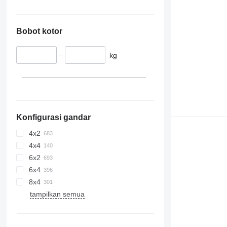
Bobot kotor
–
kg
Konfigurasi gandar
4x2
4x4
6x2
6x4
8x4
tampilkan semua