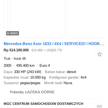
VIDEO
Mercedes-Benz Axor 1833 / 4X4 / SERVICED! / HOOK HYVALIFT
Rp 514.100.000
€24.900
≈ US$28.770
Truk - hook lift
2005
495.400 km
Euro 4
Daya
330 HP (243 kW)
Bahan bakar
diesel
Kapasitas muat
10.000 kg
Konfigurasi gandar
4x4
Suspensi
pegas/pegas
Merek bodi
Hyva
Polandia, ŁAZISKA GÓRNE
MGC CENTRUM SAMOCHODOW DOSTAWCZYCH