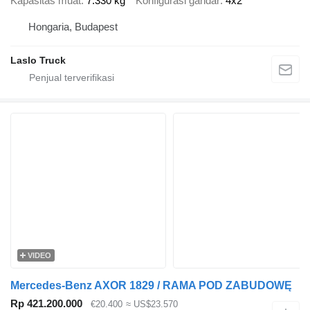
Kapasitas muat
7.330 kg
Konfigurasi gandar
4x2
Hongaria, Budapest
Laslo Truck
VIDEO
Mercedes-Benz AXOR 1829 / RAMA POD ZABUDOWĘ
Rp 421.200.000
€20.400
≈ US$23.570