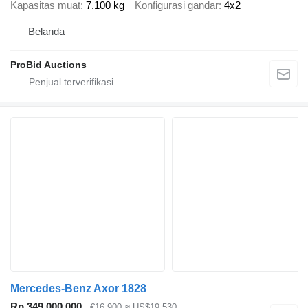
Kapasitas muat
7.100 kg
Konfigurasi gandar
4x2
Belanda
ProBid Auctions
Mercedes-Benz Axor 1828
Rp 349.000.000
€16.900
≈ US$19.530