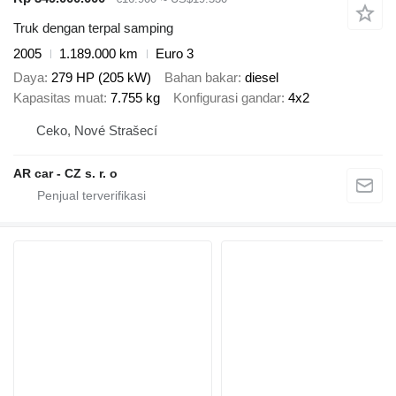
Truk dengan terpal samping
2005
1.189.000 km
Euro 3
Daya
279 HP (205 kW)
Bahan bakar
diesel
Kapasitas muat
7.755 kg
Konfigurasi gandar
4x2
Ceko, Nové Strašecí
AR car - CZ s. r. o