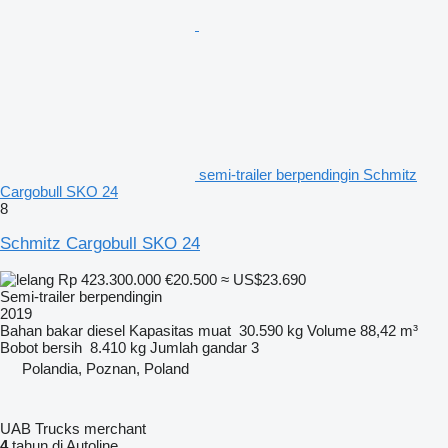
semi-trailer berpendingin Schmitz
Cargobull SKO 24
8
Schmitz Cargobull SKO 24
Rp 423.300.000
€20.500
≈ US$23.690
Semi-trailer berpendingin
2019
Bahan bakar
diesel
Kapasitas muat
30.590 kg
Volume
88,42 m³
Bobot bersih
8.410 kg
Jumlah gandar
3
Polandia, Poznan, Poland
UAB Trucks merchant
4
tahun di Autoline