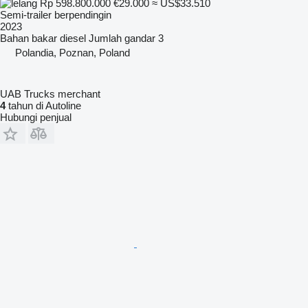
Rp 598.800.000
€29.000
≈ US$33.510
Semi-trailer berpendingin
2023
Bahan bakar
diesel
Jumlah gandar
3
Polandia, Poznan, Poland
UAB Trucks merchant
4
tahun di Autoline
Hubungi penjual