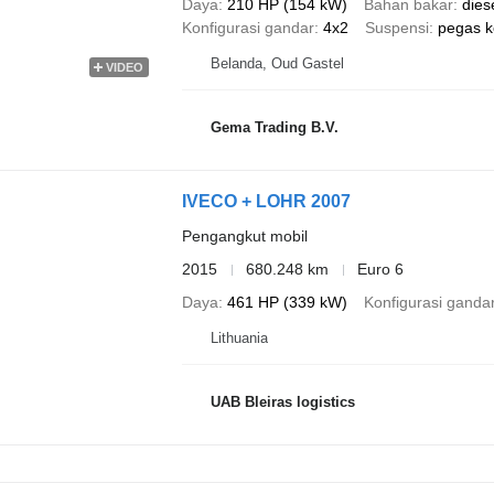
Daya
210 HP (154 kW)
Bahan bakar
dies
Konfigurasi gandar
4x2
Suspensi
pegas ko
Belanda, Oud Gastel
VIDEO
Gema Trading B.V.
IVECO + LOHR 2007
Pengangkut mobil
2015
680.248 km
Euro 6
Daya
461 HP (339 kW)
Konfigurasi ganda
Lithuania
UAB Bleiras logistics