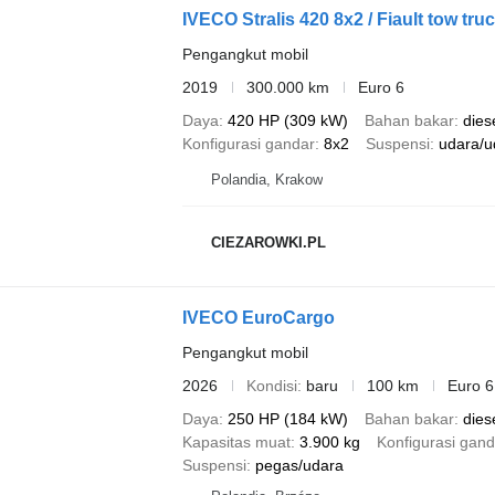
IVECO Stralis 420 8x2 / Fiault tow tru
Pengangkut mobil
2019
300.000 km
Euro 6
Daya
420 HP (309 kW)
Bahan bakar
dies
Konfigurasi gandar
8x2
Suspensi
udara/u
Polandia, Krakow
CIEZAROWKI.PL
IVECO EuroCargo
Pengangkut mobil
2026
Kondisi
baru
100 km
Euro 6
Daya
250 HP (184 kW)
Bahan bakar
dies
Kapasitas muat
3.900 kg
Konfigurasi gand
Suspensi
pegas/udara