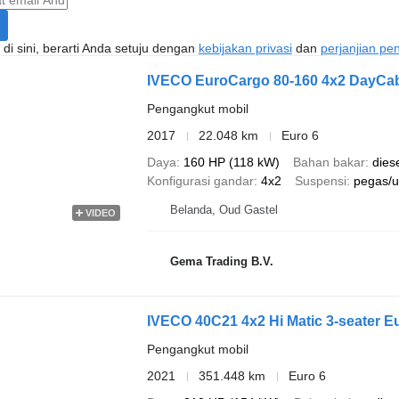
di sini, berarti Anda setuju dengan
kebijakan privasi
dan
perjanjian p
IVECO EuroCargo 80-160 4x2 DayCab
Pengangkut mobil
2017
22.048 km
Euro 6
Daya
160 HP (118 kW)
Bahan bakar
dies
Konfigurasi gandar
4x2
Suspensi
pegas/u
Belanda, Oud Gastel
VIDEO
Gema Trading B.V.
IVECO 40C21 4x2 Hi Matic 3-seater E
Pengangkut mobil
2021
351.448 km
Euro 6