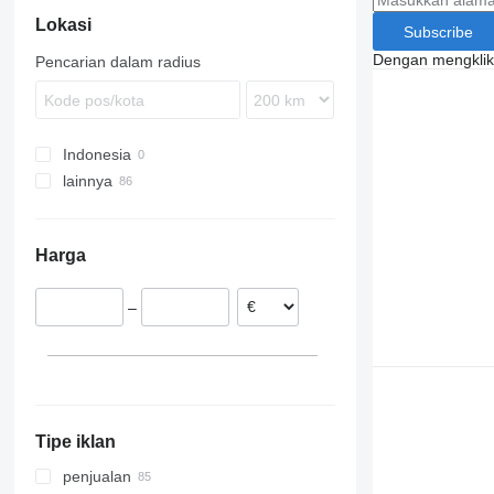
Lokasi
Subscribe
Dengan mengklik 
Pencarian dalam radius
Indonesia
lainnya
Lithuania
Belanda
Harga
Polandia
Rumania
–
Italia
Ceko
Hongaria
Bulgaria
tampilkan semua
Tipe iklan
penjualan