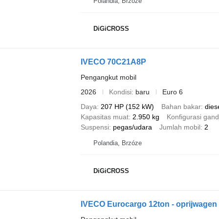
Polandia, Brzóze
DiGiCROSS
IVECO 70C21A8P
Pengangkut mobil
2026
Kondisi
baru
Euro 6
Daya
207 HP (152 kW)
Bahan bakar
dies
Kapasitas muat
2.950 kg
Konfigurasi gand
Suspensi
pegas/udara
Jumlah mobil
2
Polandia, Brzóze
DiGiCROSS
IVECO Eurocargo 12ton - oprijwagen