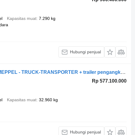
el
Kapasitas muat
7.290 kg
dara
Hubungi penjual
IVECO Stralis 460 6X2 EURO 6 + GS MEPPEL - TRUCK-TRANSPORTER + trailer pengangkut mobil
Rp 577.100.000
el
Kapasitas muat
32.960 kg
Hubungi penjual