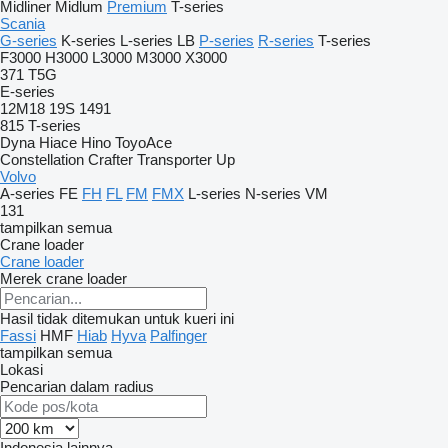
Midliner
Midlum
Premium
T-series
Scania
G-series
K-series
L-series
LB
P-series
R-series
T-series
F3000
H3000
L3000
M3000
X3000
371
T5G
E-series
12M18
19S
1491
815
T-series
Dyna
Hiace
Hino
ToyoAce
Constellation
Crafter
Transporter
Up
Volvo
A-series
FE
FH
FL
FM
FMX
L-series
N-series
VM
131
tampilkan semua
Crane loader
Crane loader
Merek crane loader
Hasil tidak ditemukan untuk kueri ini
Fassi
HMF
Hiab
Hyva
Palfinger
tampilkan semua
Lokasi
Pencarian dalam radius
Indonesia
lainnya