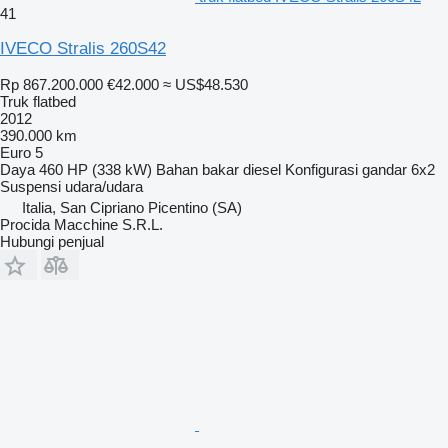
41
IVECO Stralis 260S42
Rp 867.200.000
€42.000
≈ US$48.530
Truk flatbed
2012
390.000 km
Euro 5
Daya
460 HP (338 kW)
Bahan bakar
diesel
Konfigurasi gandar
6x2
Suspensi
udara/udara
Italia, San Cipriano Picentino (SA)
Procida Macchine S.R.L.
Hubungi penjual