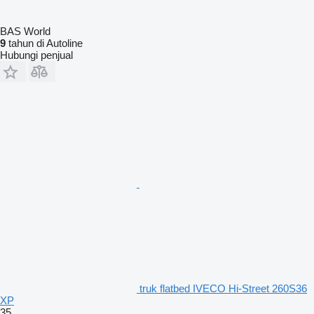
BAS World
9
tahun di Autoline
Hubungi penjual
truk flatbed IVECO Hi-Street 260S36
XP
35