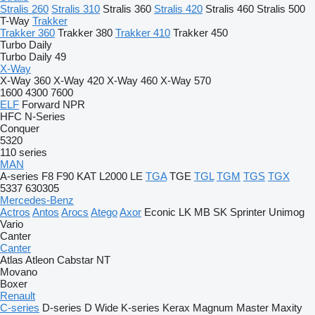
Stralis 260
Stralis 310
Stralis 360
Stralis 420
Stralis 460
Stralis 500
T-Way
Trakker
Trakker 360
Trakker 380
Trakker 410
Trakker 450
Turbo Daily
Turbo Daily 49
X-Way
X-Way 360
X-Way 420
X-Way 460
X-Way 570
1600
4300
7600
ELF
Forward
NPR
HFC
N-Series
Conquer
5320
110 series
MAN
A-series
F8
F90
KAT
L2000
LE
TGA
TGE
TGL
TGM
TGS
TGX
5337
630305
Mercedes-Benz
Actros
Antos
Arocs
Atego
Axor
Econic
LK
MB
SK
Sprinter
Unimog
Vario
Canter
Canter
Atlas
Atleon
Cabstar
NT
Movano
Boxer
Renault
C-series
D-series
D Wide
K-series
Kerax
Magnum
Master
Maxity