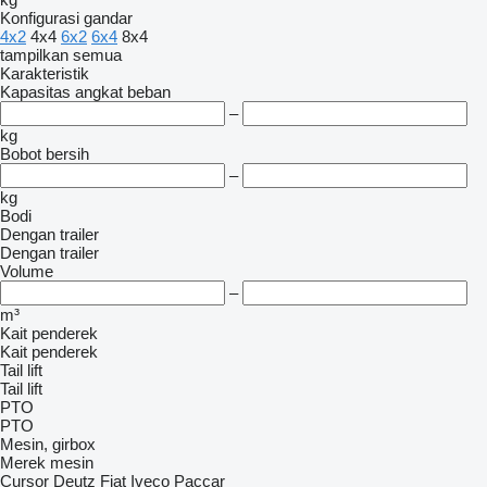
Konfigurasi gandar
4x2
4x4
6x2
6x4
8x4
tampilkan semua
Karakteristik
Kapasitas angkat beban
–
kg
Bobot bersih
–
kg
Bodi
Dengan trailer
Dengan trailer
Volume
–
m³
Kait penderek
Kait penderek
Tail lift
Tail lift
PTO
PTO
Mesin, girbox
Merek mesin
Cursor
Deutz
Fiat
Iveco
Paccar