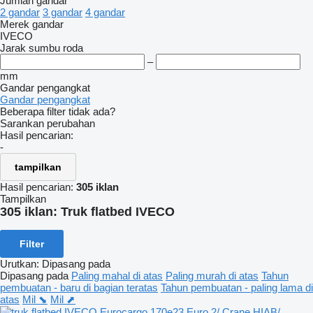
Jumlah gandar
2 gandar
3 gandar
4 gandar
Merek gandar
IVECO
Jarak sumbu roda
–
mm
Gandar pengangkat
Gandar pengangkat
Beberapa filter tidak ada?
Sarankan perubahan
Hasil pencarian:
-
tampilkan
Hasil pencarian:
305 iklan
Tampilkan
305 iklan:
Truk flatbed IVECO
Filter
Urutkan
:
Dipasang pada
Dipasang pada
Paling mahal di atas
Paling murah di atas
Tahun
pembuatan - baru di bagian teratas
Tahun pembuatan - paling lama di
atas
Mil ⬊
Mil ⬈