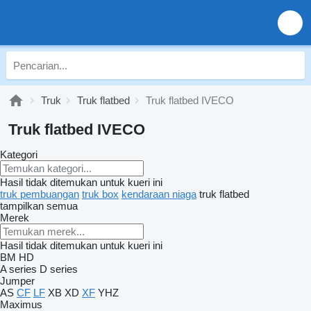
Truk
Truk flatbed
Truk flatbed IVECO
Truk flatbed IVECO
Kategori
Hasil tidak ditemukan untuk kueri ini
truk pembuangan
truk box
kendaraan niaga
truk flatbed
tampilkan semua
Merek
Hasil tidak ditemukan untuk kueri ini
BM
HD
A series
D series
Jumper
AS
CF
LF
XB
XD
XF
YHZ
Maximus