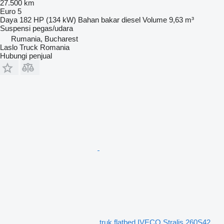
27.500 km
Euro 5
Daya
182 HP (134 kW)
Bahan bakar
diesel
Volume
9,63 m³
Suspensi
pegas/udara
Rumania, Bucharest
Laslo Truck Romania
Hubungi penjual
truk flatbed IVECO Stralis 260S42