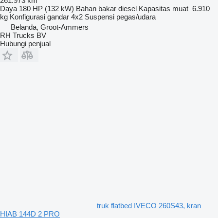
261.973 km
Daya
180 HP (132 kW)
Bahan bakar
diesel
Kapasitas muat
6.910
kg
Konfigurasi gandar
4x2
Suspensi
pegas/udara
Belanda, Groot-Ammers
RH Trucks BV
Hubungi penjual
truk flatbed IVECO 260S43, kran
HIAB 144D 2 PRO