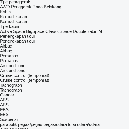
Tipe pemggerak
AWD
Penggerak Roda Belakang
Kabin
Kemudi kanan
Kemudi kanan
Tipe kabin
Active Space
BigSpace
ClassicSpace
Double kabin
M
Perlengkapan tidur
Perlengkapan tidur
Airbag
Airbag
Pemanas
Pemanas
Air conditioner
Air conditioner
Cruise control (tempomat)
Cruise control (tempomat)
Tachograph
Tachograph
Gandar
ABS
ABS
EBS
EBS
Suspensi
parabolik
pegas/pegas
pegas/udara
torsi
udara/udara