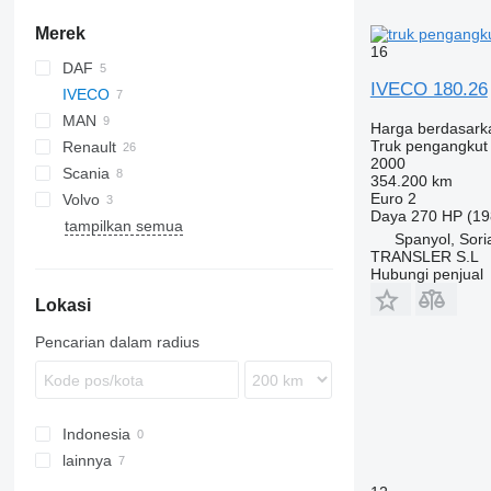
Merek
16
DAF
IVECO 180.26
IVECO
CF
Cargo
MAN
LF
EuroCargo
T-series
Harga berdasark
Truk pengangkut
Renault
TGM
Axor
2000
Scania
TGS
D Wide
354.200 km
Euro 2
Volvo
Midlum
P-series
Daya
270 HP (19
tampilkan semua
Premium
R-series
FH
Spanyol, Sori
FL
TRANSLER S.L
Hubungi penjual
Lokasi
Pencarian dalam radius
Indonesia
lainnya
Italia