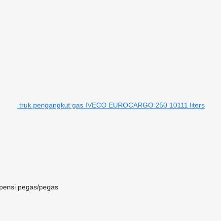
truk pengangkut gas IVECO EUROCARGO 250 10111 liters
pensi
pegas/pegas