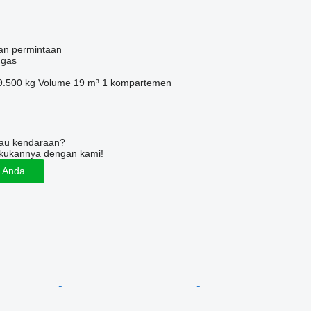
an permintaan
 gas
9.500 kg
Volume
19 m³
1 kompartemen
tau kendaraan?
kukannya dengan kami!
n Anda