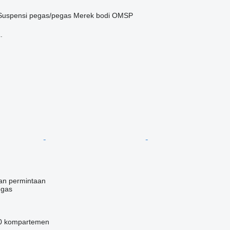
Suspensi
pegas/pegas
Merek bodi
OMSP
.
an permintaan
 gas
0 kompartemen