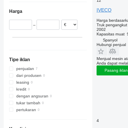
12
Spanyol
IVECO
Harga
Prancis
Harga berdasark
Truk pengangkut
–
2002
Kapasitas muat
Spanyol
Hubungi penjual
Menjual mesin a
Tipe iklan
Anda dapat mela
penjualan
Pasang ikla
dari produsen
leasing
kredit
dengan angsuran
tukar tambah
pertukaran
4