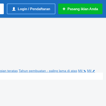
Login / Pendaftaran
Pasang iklan Anda
gian teratas
Tahun pembuatan - paling lama di atas
Mil ⬊
Mil ⬈