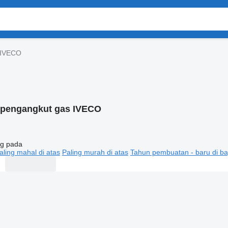
 IVECO
 pengangkut gas IVECO
g pada
aling mahal di atas
Paling murah di atas
Tahun pembuatan - baru di ba