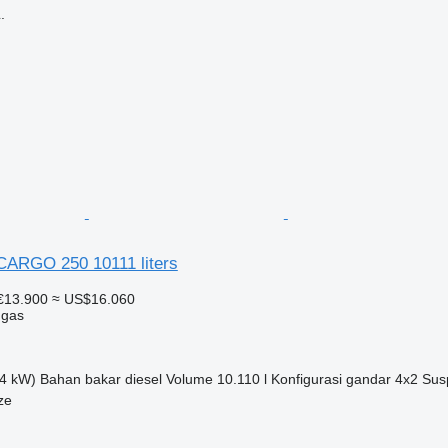
.
RGO 250 10111 liters
€13.900
≈ US$16.060
 gas
4 kW)
Bahan bakar
diesel
Volume
10.110 l
Konfigurasi gandar
4x2
Sus
ze