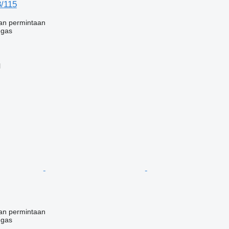
/115
an permintaan
 gas
l
an permintaan
 gas