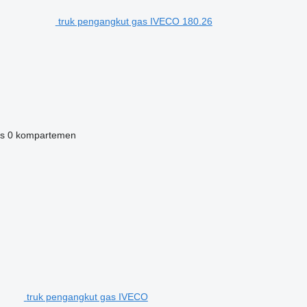
truk pengangkut gas IVECO 180.26
s
0 kompartemen
truk pengangkut gas IVECO