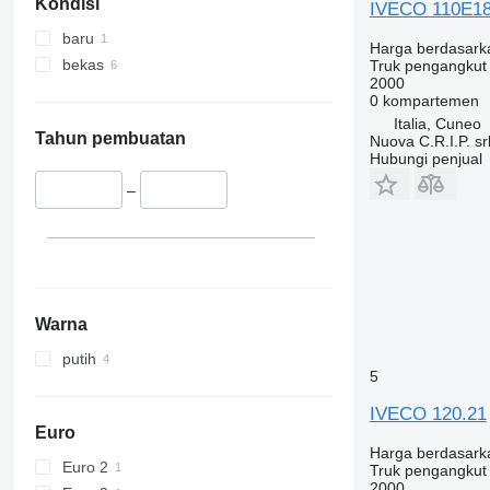
Kondisi
IVECO 110E18
baru
Harga berdasark
bekas
Truk pengangkut
2000
0 kompartemen
Italia, Cuneo
Tahun pembuatan
Nuova C.R.I.P. sr
Hubungi penjual
–
Warna
putih
5
IVECO 120.21
Euro
Harga berdasark
Euro 2
Truk pengangkut
2000