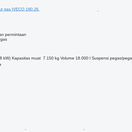
an permintaan
 gas
8 kW)
Kapasitas muat
7.150 kg
Volume
18.000 l
Suspensi
pegas/pega
a