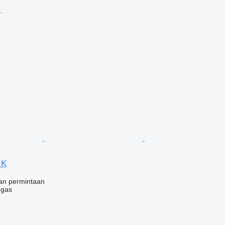
.
 K
an permintaan
 gas