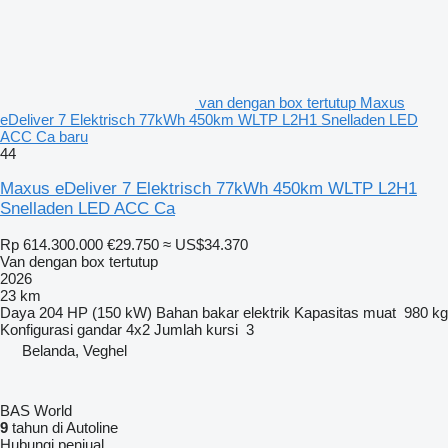
van dengan box tertutup Maxus
eDeliver 7 Elektrisch 77kWh 450km WLTP L2H1 Snelladen LED
ACC Ca baru
44
Maxus eDeliver 7 Elektrisch 77kWh 450km WLTP L2H1
Snelladen LED ACC Ca
Rp 614.300.000
€29.750
≈ US$34.370
Van dengan box tertutup
2026
23 km
Daya
204 HP (150 kW)
Bahan bakar
elektrik
Kapasitas muat
980 kg
Konfigurasi gandar
4x2
Jumlah kursi
3
Belanda, Veghel
BAS World
9
tahun di Autoline
Hubungi penjual