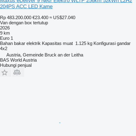
Maxus eDeliver 9 Neu! Elektro WLTP 256km 52kWh L2H2
204PS ACC LED Kame
Rp 483.200.000
€23.400
≈ US$27.040
Van dengan box tertutup
2026
9 km
Euro 1
Bahan bakar
elektrik
Kapasitas muat
1.125 kg
Konfigurasi gandar
4x2
Austria, Gemeinde Bruck an der Leitha
BAS World Austria
Hubungi penjual