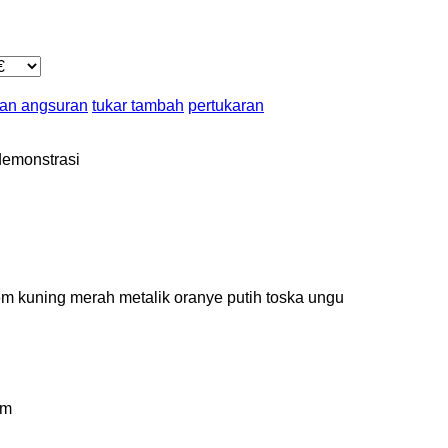
an angsuran
tukar tambah
pertukaran
demonstrasi
em
kuning
merah
metalik
oranye
putih
toska
ungu
km