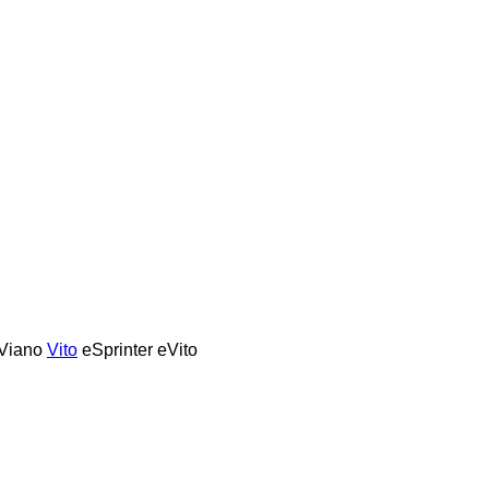
Viano
Vito
eSprinter
eVito