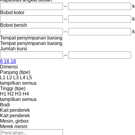
–
k
Bobot kotor
–
k
Bobot bersih
–
k
Tempat penyimpanan barang
Tempat penyimpanan barang
Jumlah kursi
–
8
16
18
Dimensi
Panjang (tipe)
L1
L2
L3
L4
L5
tampilkan semua
Tinggi (tipe)
H1
H2
H3
H4
tampilkan semua
Bodi
Kait penderek
Kait penderek
Mesin, girbox
Merek mesin