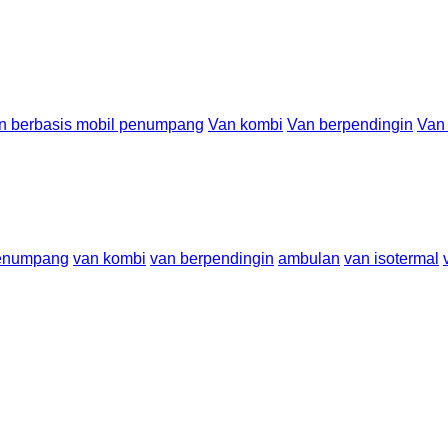
n berbasis mobil penumpang
Van kombi
Van berpendingin
Van 
penumpang
van kombi
van berpendingin
ambulan
van isotermal