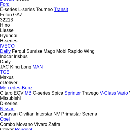
Ford
E-series
L-series
Tourneo
Transit
Foton
GAZ
32213
Hino
Liesse
Hyundai
H-series
IVECO
Daily
Ferqui Sunrise
Mago
Mobi
Rapido
Wing
Indcar
Irisbus
Daily
JAC
King Long
MAN
TGE
Maxus
eDeliver
Mercedes-Benz
Citaro
EQV
MB
O-series
Spica
Sprinter
Travego
V-Class
Vario
Mitsubishi
D-series
Nissan
Caravan
Civilian
Interstar
NV
Primastar
Serena
Opel
Combo
Movano
Vivaro
Zafira
Otokar
Peugeot