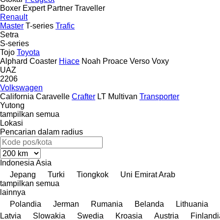
Boxer
Expert
Partner
Traveller
Renault
Master
T-series
Trafic
Setra
S-series
Tojo
Toyota
Alphard
Coaster
Hiace
Noah
Proace
Verso
Voxy
UAZ
2206
Volkswagen
California
Caravelle
Crafter
LT
Multivan
Transporter
Yutong
tampilkan semua
Lokasi
Pencarian dalam radius
Indonesia
Asia
Jepang
Turki
Tiongkok
Uni Emirat Arab
tampilkan semua
lainnya
Polandia
Jerman
Rumania
Belanda
Lithuania
Latvia
Slowakia
Swedia
Kroasia
Austria
Finlandi