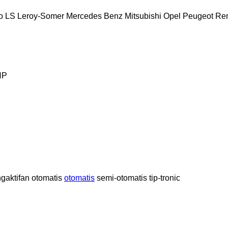
o
LS
Leroy-Somer
Mercedes Benz
Mitsubishi
Opel
Peugeot
Ren
HP
aktifan otomatis
otomatis
semi-otomatis
tip-tronic