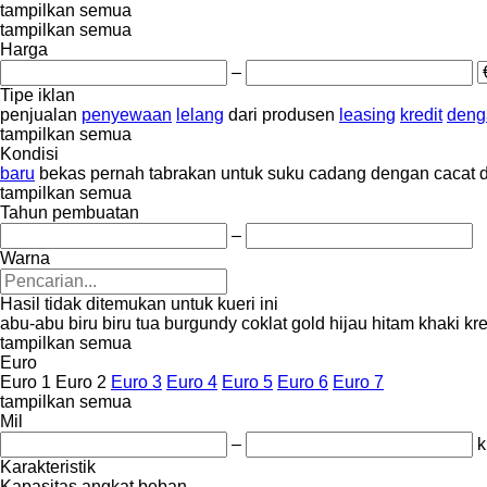
tampilkan semua
tampilkan semua
Harga
–
Tipe iklan
penjualan
penyewaan
lelang
dari produsen
leasing
kredit
deng
tampilkan semua
Kondisi
baru
bekas
pernah tabrakan
untuk suku cadang
dengan cacat
tampilkan semua
Tahun pembuatan
–
Warna
Hasil tidak ditemukan untuk kueri ini
abu-abu
biru
biru tua
burgundy
coklat
gold
hijau
hitam
khaki
kr
tampilkan semua
Euro
Euro 1
Euro 2
Euro 3
Euro 4
Euro 5
Euro 6
Euro 7
tampilkan semua
Mil
–
Karakteristik
Kapasitas angkat beban