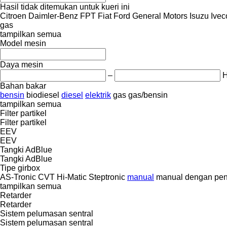
Hasil tidak ditemukan untuk kueri ini
Citroen
Daimler-Benz
FPT
Fiat
Ford
General Motors
Isuzu
Ivec
gas
tampilkan semua
Model mesin
Daya mesin
–
Bahan bakar
bensin
biodiesel
diesel
elektrik
gas
gas/bensin
tampilkan semua
Filter partikel
Filter partikel
EEV
EEV
Tangki AdBlue
Tangki AdBlue
Tipe girbox
AS-Tronic
CVT
Hi-Matic
Steptronic
manual
manual dengan peng
tampilkan semua
Retarder
Retarder
Sistem pelumasan sentral
Sistem pelumasan sentral