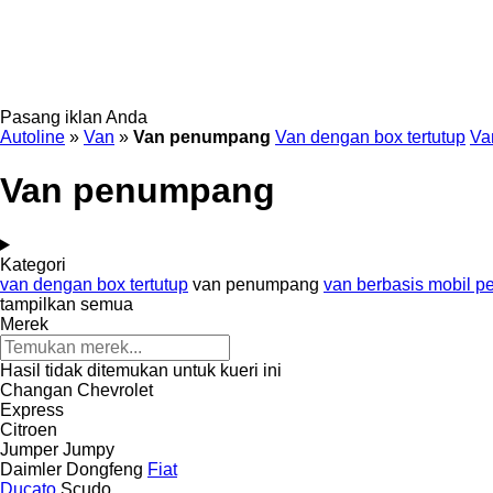
Pasang iklan Anda
Autoline
»
Van
»
Van penumpang
Van dengan box tertutup
Va
Van penumpang
Kategori
van dengan box tertutup
van penumpang
van berbasis mobil 
tampilkan semua
Merek
Hasil tidak ditemukan untuk kueri ini
Changan
Chevrolet
Express
Citroen
Jumper
Jumpy
Daimler
Dongfeng
Fiat
Ducato
Scudo