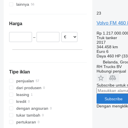
lainnya
FM13
FM12 380
Belanda
FM 260
FM12 420
FM13 400
23
Spanyol
FM 340
Volvo FM 460
Harga
Belgia
FM 380
Polandia
FM 400
Rp 1.217.000.00
–
Truk tanker
Lithuania
FM 420
2017
Brasil
FM 430
344.458 km
Euro 6
Norwegia
FM 440
Daya
460 HP (33
Latvia
FM 450
Belanda, Gro
tampilkan semua
FM 460
RH Trucks BV
Hubungi penjual
Tipe iklan
FM 500
penjualan
Subscribe untuk m
dari produsen
leasing
Subscribe
kredit
Dengan mengklik 
dengan angsuran
tukar tambah
pertukaran