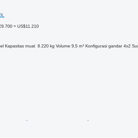
0L
€9.700
≈ US$11.210
el
Kapasitas muat
8.220 kg
Volume
9,5 m³
Konfigurasi gandar
4x2
Su