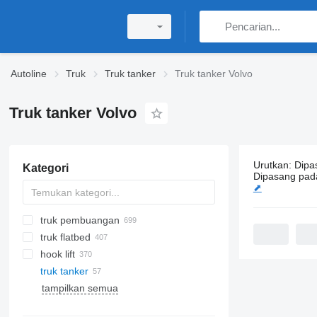
Autoline
Truk
Truk tanker
Truk tanker Volvo
Truk tanker Volvo
Urutkan
:
Dipa
Kategori
57 iklan:
Tru
Dipasang pad
⬈
truk pembuangan
truk flatbed
hook lift
truk tanker
tampilkan semua