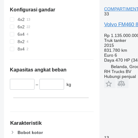
COMPARTIMENTS
Konfigurasi gandar
33
4x2
Volvo FM460 
6x2
6x4
Rp 1.135.000.00
Truk tanker
8x2
2015
8x4
831.780 km
Euro 6
Daya
470 HP (34
Belanda, Gro
Kapasitas angkat beban
RH Trucks BV
Hubungi penjual
–
kg
Karakteristik
Bobot kotor
13