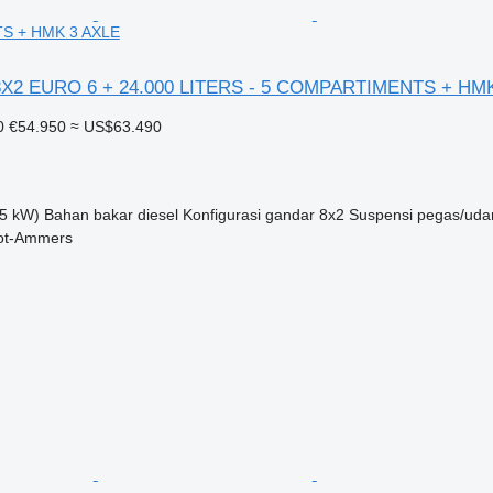
 + HMK 3 AXLE
8X2 EURO 6 + 24.000 LITERS - 5 COMPARTIMENTS + HM
0
€54.950
≈ US$63.490
5 kW)
Bahan bakar
diesel
Konfigurasi gandar
8x2
Suspensi
pegas/uda
ot-Ammers