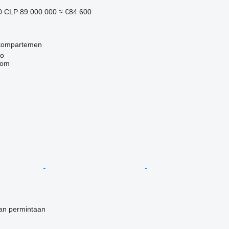
0
CLP 89.000.000
≈ €84.600
kompartemen
go
com
an permintaan