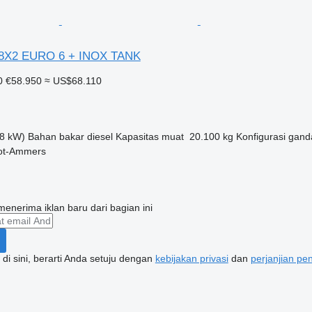
 8X2 EURO 6 + INOX TANK
0
€58.950
≈ US$68.110
8 kW)
Bahan bakar
diesel
Kapasitas muat
20.100 kg
Konfigurasi gand
ot-Ammers
enerima iklan baru dari bagian ini
di sini, berarti Anda setuju dengan
kebijakan privasi
dan
perjanjian p