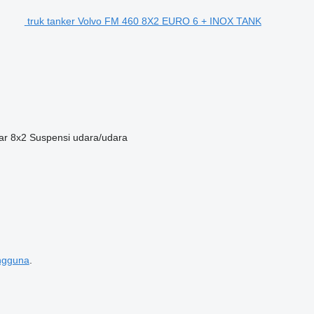
truk tanker Volvo FM 460 8X2 EURO 6 + INOX TANK
ar
8x2
Suspensi
udara/udara
engguna
.