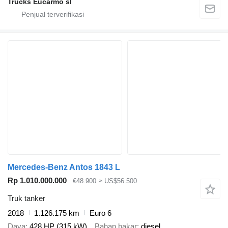
Trucks Eucarmo sl
Mercedes-Benz Antos 1843 L
Rp 1.010.000.000
€48.900
≈ US$56.500
Truk tanker
2018
1.126.175 km
Euro 6
Daya
428 HP (315 kW)
Bahan bakar
diesel