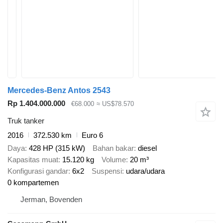
Mercedes-Benz Antos 2543
Rp 1.404.000.000
€68.000
≈ US$78.570
Truk tanker
2016
372.530 km
Euro 6
Daya
428 HP (315 kW)
Bahan bakar
diesel
Kapasitas muat
15.120 kg
Volume
20 m³
Konfigurasi gandar
6x2
Suspensi
udara/udara
0 kompartemen
Jerman, Bovenden