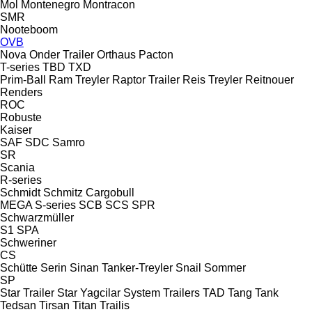
Mol
Montenegro
Montracon
SMR
Nooteboom
OVB
Nova
Onder Trailer
Orthaus
Pacton
T-series
TBD
TXD
Prim-Ball
Ram Treyler
Raptor Trailer
Reis Treyler
Reitnouer
Renders
ROC
Robuste
Kaiser
SAF
SDC
Samro
SR
Scania
R-series
Schmidt
Schmitz Cargobull
MEGA
S-series
SCB
SCS
SPR
Schwarzmüller
S1
SPA
Schweriner
CS
Schütte
Serin
Sinan Tanker-Treyler
Snail
Sommer
SP
Star Trailer
Star Yagcilar
System Trailers
TAD
Tang
Tank
Tedsan
Tirsan
Titan
Trailis