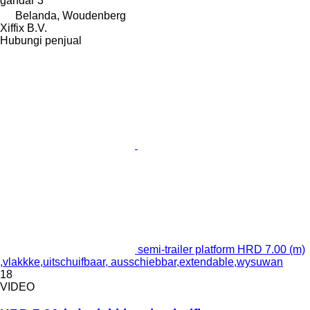
gandar
3
Belanda, Woudenberg
Xiffix B.V.
Hubungi penjual
semi-trailer platform HRD 7.00 (m)
,vlakkke,uitschuifbaar, ausschiebbar,extendable,wysuwan
18
VIDEO