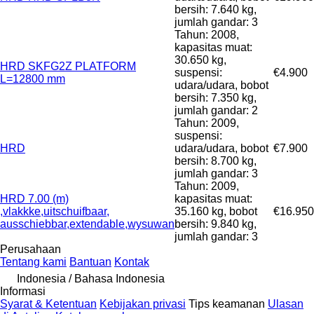
bersih: 7.640 kg,
jumlah gandar: 3
Tahun: 2008,
kapasitas muat:
30.650 kg,
HRD SKFG2Z PLATFORM
suspensi:
€4.900
L=12800 mm
udara/udara, bobot
bersih: 7.350 kg,
jumlah gandar: 2
Tahun: 2009,
suspensi:
HRD
udara/udara, bobot
€7.900
bersih: 8.700 kg,
jumlah gandar: 3
Tahun: 2009,
HRD 7.00 (m)
kapasitas muat:
,vlakkke,uitschuifbaar,
35.160 kg, bobot
€16.950
ausschiebbar,extendable,wysuwan
bersih: 9.840 kg,
jumlah gandar: 3
Perusahaan
Tentang kami
Bantuan
Kontak
Indonesia / Bahasa Indonesia
Informasi
Syarat & Ketentuan
Kebijakan privasi
Tips keamanan
Ulasan