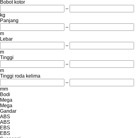
Bobot kotor
–
kg
Panjang
–
m
Lebar
–
m
Tinggi
–
m
Tinggi roda kelima
–
mm
Bodi
Mega
Mega
Gandar
ABS
ABS
EBS
EBS