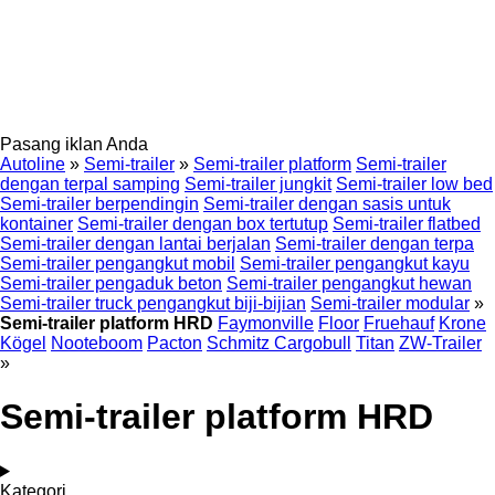
Pasang iklan Anda
Autoline
»
Semi-trailer
»
Semi-trailer platform
Semi-trailer
dengan terpal samping
Semi-trailer jungkit
Semi-trailer low bed
Semi-trailer berpendingin
Semi-trailer dengan sasis untuk
kontainer
Semi-trailer dengan box tertutup
Semi-trailer flatbed
Semi-trailer dengan lantai berjalan
Semi-trailer dengan terpa
Semi-trailer pengangkut mobil
Semi-trailer pengangkut kayu
Semi-trailer pengaduk beton
Semi-trailer pengangkut hewan
Semi-trailer truck pengangkut biji-bijian
Semi-trailer modular
»
Semi-trailer platform HRD
Faymonville
Floor
Fruehauf
Krone
Kögel
Nooteboom
Pacton
Schmitz Cargobull
Titan
ZW-Trailer
»
Semi-trailer platform HRD
Kategori