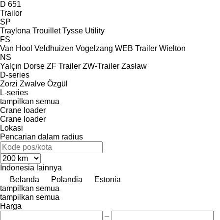
D 651
Trailor
SP
Traylona
Trouillet
Tysse
Utility
FS
Van Hool
Veldhuizen
Vogelzang
WEB Trailer
Wielton
NS
Yalçın Dorse
ZF Trailer
ZW-Trailer
Zasław
D-series
Zorzi
Zwalve
Özgül
L-series
tampilkan semua
Crane loader
Crane loader
Lokasi
Pencarian dalam radius
Indonesia
lainnya
Belanda
Polandia
Estonia
tampilkan semua
tampilkan semua
Harga
–