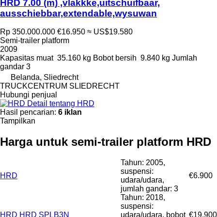
HRD 7.00 (m) ,vlakkke,uitschuifbaar,
ausschiebbar,extendable,wysuwan
Rp 350.000.000
€16.950
≈ US$19.580
Semi-trailer platform
2009
Kapasitas muat
35.160 kg
Bobot bersih
9.840 kg
Jumlah
gandar
3
Belanda, Sliedrecht
TRUCKCENTRUM SLIEDRECHT
Hubungi penjual
Detail tentang HRD
Hasil pencarian:
6 iklan
Tampilkan
Harga untuk semi-trailer platform HRD
Tahun: 2005,
suspensi:
HRD
€6.900
udara/udara,
jumlah gandar: 3
Tahun: 2018,
suspensi:
HRD HRD SPLB3N
udara/udara, bobot
€19.900