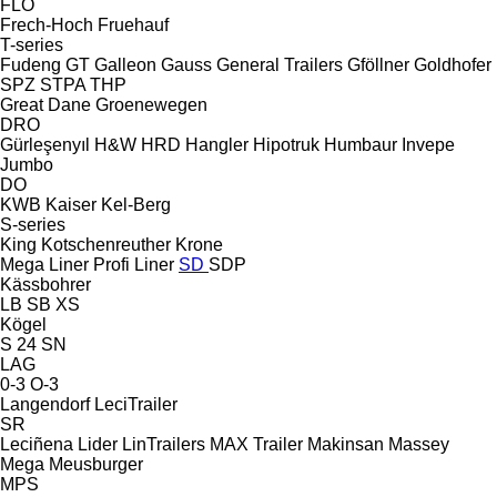
FLO
Frech-Hoch
Fruehauf
T-series
Fudeng
GT
Galleon
Gauss
General Trailers
Gföllner
Goldhofer
SPZ
STPA
THP
Great Dane
Groenewegen
DRO
Gürleşenyıl
H&W
HRD
Hangler
Hipotruk
Humbaur
Invepe
Jumbo
DO
KWB
Kaiser
Kel-Berg
S-series
King
Kotschenreuther
Krone
Mega Liner
Profi Liner
SD
SDP
Kässbohrer
LB
SB
XS
Kögel
S 24
SN
LAG
0-3
O-3
Langendorf
LeciTrailer
SR
Leciñena
Lider
LinTrailers
MAX Trailer
Makinsan
Massey
Mega
Meusburger
MPS