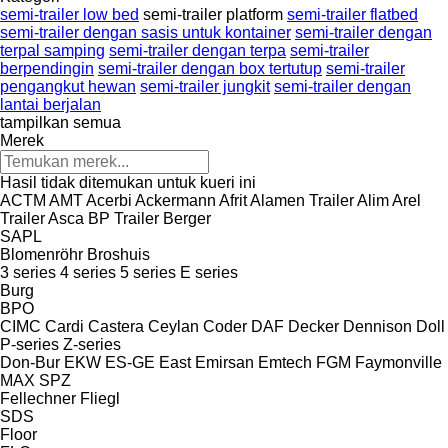
semi-trailer low bed
semi-trailer platform
semi-trailer flatbed
semi-trailer dengan sasis untuk kontainer
semi-trailer dengan
terpal samping
semi-trailer dengan terpa
semi-trailer
berpendingin
semi-trailer dengan box tertutup
semi-trailer
pengangkut hewan
semi-trailer jungkit
semi-trailer dengan
lantai berjalan
tampilkan semua
Merek
Hasil tidak ditemukan untuk kueri ini
ACTM
AMT
Acerbi
Ackermann
Afrit
Alamen Trailer
Alim
Arel
Trailer
Asca
BP Trailer
Berger
SAPL
Blomenröhr
Broshuis
3 series
4 series
5 series
E series
Burg
BPO
CIMC
Cardi
Castera
Ceylan
Coder
DAF
Decker
Dennison
Doll
P-series
Z-series
Don-Bur
EKW
ES-GE
East
Emirsan
Emtech
FGM
Faymonville
MAX
SPZ
Fellechner
Fliegl
SDS
Floor