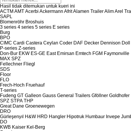
Hasil tidak ditemukan untuk kueri ini
ACTM
AMT
Acerbi
Ackermann
Afrit
Alamen Trailer
Alim
Arel Tra
SAPL
Blomenröhr
Broshuis
3 series
4 series
5 series
E series
Burg
BPO
CIMC
Cardi
Castera
Ceylan
Coder
DAF
Decker
Dennison
Doll
P-series
Z-series
Don-Bur
EKW
ES-GE
East
Emirsan
Emtech
FGM
Faymonville
MAX
SPZ
Fellechner
Fliegl
SDS
Floor
FLO
Frech-Hoch
Fruehauf
T-series
Fudeng
GT
Galleon
Gauss
General Trailers
Gföllner
Goldhofer
SPZ
STPA
THP
Great Dane
Groenewegen
DRO
Gürleşenyıl
H&W
HRD
Hangler
Hipotruk
Humbaur
Invepe
Jum
DO
KWB
Kaiser
Kel-Berg