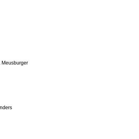
a
Meusburger
nders