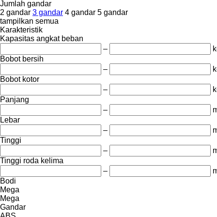
Jumlah gandar
2 gandar
3 gandar
4 gandar
5 gandar
tampilkan semua
Karakteristik
Kapasitas angkat beban
–
k
Bobot bersih
–
k
Bobot kotor
–
k
Panjang
–
Lebar
–
Tinggi
–
Tinggi roda kelima
–
Bodi
Mega
Mega
Gandar
ABS