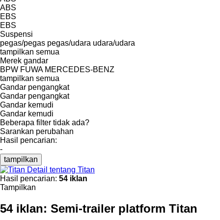
ABS
EBS
EBS
Suspensi
pegas/pegas
pegas/udara
udara/udara
tampilkan semua
Merek gandar
BPW
FUWA
MERCEDES-BENZ
tampilkan semua
Gandar pengangkat
Gandar pengangkat
Gandar kemudi
Gandar kemudi
Beberapa filter tidak ada?
Sarankan perubahan
Hasil pencarian:
-
tampilkan
Detail tentang Titan
Hasil pencarian:
54 iklan
Tampilkan
54 iklan:
Semi-trailer platform Titan