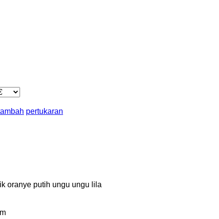
 tambah
pertukaran
ik
oranye
putih
ungu
ungu lila
km