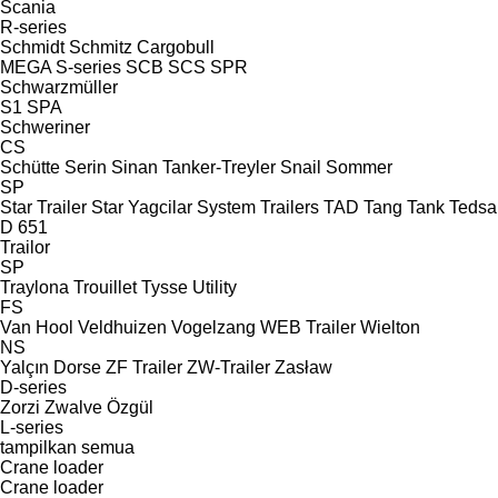
Scania
R-series
Schmidt
Schmitz Cargobull
MEGA
S-series
SCB
SCS
SPR
Schwarzmüller
S1
SPA
Schweriner
CS
Schütte
Serin
Sinan Tanker-Treyler
Snail
Sommer
SP
Star Trailer
Star Yagcilar
System Trailers
TAD
Tang
Tank
Tedsa
D 651
Trailor
SP
Traylona
Trouillet
Tysse
Utility
FS
Van Hool
Veldhuizen
Vogelzang
WEB Trailer
Wielton
NS
Yalçın Dorse
ZF Trailer
ZW-Trailer
Zasław
D-series
Zorzi
Zwalve
Özgül
L-series
tampilkan semua
Crane loader
Crane loader