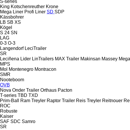
S-series
King
Kotschenreuther
Krone
Mega Liner
Profi Liner
SD
SDP
Kässbohrer
LB
SB
XS
Kögel
S 24
SN
LAG
0-3
O-3
Langendorf
LeciTrailer
SR
Leciñena
Lider
LinTrailers
MAX Trailer
Makinsan
Massey
Meg
MPS
Mol
Montenegro
Montracon
SMR
Nooteboom
OVB
Nova
Onder Trailer
Orthaus
Pacton
T-series
TBD
TXD
Prim-Ball
Ram Treyler
Raptor Trailer
Reis Treyler
Reitnouer
Re
ROC
Robuste
Kaiser
SAF
SDC
Samro
SR