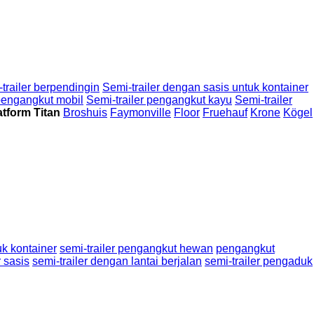
trailer berpendingin
Semi-trailer dengan sasis untuk kontainer
 pengangkut mobil
Semi-trailer pengangkut kayu
Semi-trailer
atform Titan
Broshuis
Faymonville
Floor
Fruehauf
Krone
Kögel
uk kontainer
semi-trailer pengangkut hewan
pengangkut
r sasis
semi-trailer dengan lantai berjalan
semi-trailer pengaduk