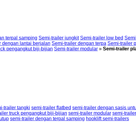
an terpal samping
Semi-trailer jungkit
Semi-trailer low bed
Semi-
r dengan lantai berjalan
Semi-trailer dengan terpa
Semi-trailer
uck pengangkut biji-bijian
Semi-trailer modular
»
Semi-trailer pl
-trailer tangki
semi-trailer flatbed
semi-trailer dengan sasis unt
ailer truck pengangkut biji-bijian
semi-trailer modular
semi-traile
tutup
semi-trailer dengan terpal samping
hooklift semi-trailers