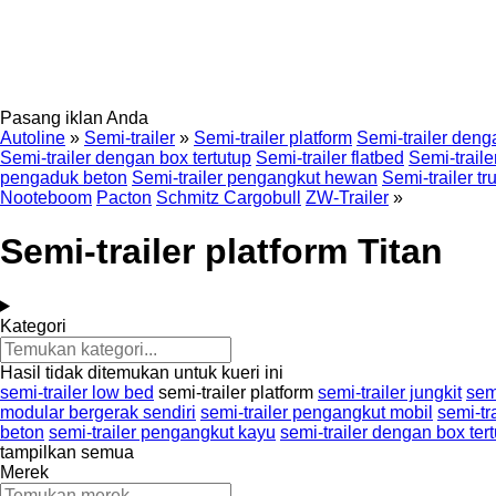
Pasang iklan Anda
Autoline
»
Semi-trailer
»
Semi-trailer platform
Semi-trailer deng
Semi-trailer dengan box tertutup
Semi-trailer flatbed
Semi-traile
pengaduk beton
Semi-trailer pengangkut hewan
Semi-trailer tr
Nooteboom
Pacton
Schmitz Cargobull
ZW-Trailer
»
Semi-trailer platform Titan
Kategori
Hasil tidak ditemukan untuk kueri ini
semi-trailer low bed
semi-trailer platform
semi-trailer jungkit
semi
modular bergerak sendiri
semi-trailer pengangkut mobil
semi-tr
beton
semi-trailer pengangkut kayu
semi-trailer dengan box ter
tampilkan semua
Merek