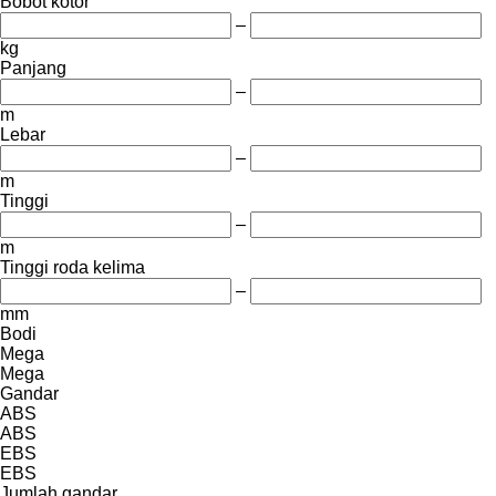
Bobot kotor
–
kg
Panjang
–
m
Lebar
–
m
Tinggi
–
m
Tinggi roda kelima
–
mm
Bodi
Mega
Mega
Gandar
ABS
ABS
EBS
EBS
Jumlah gandar