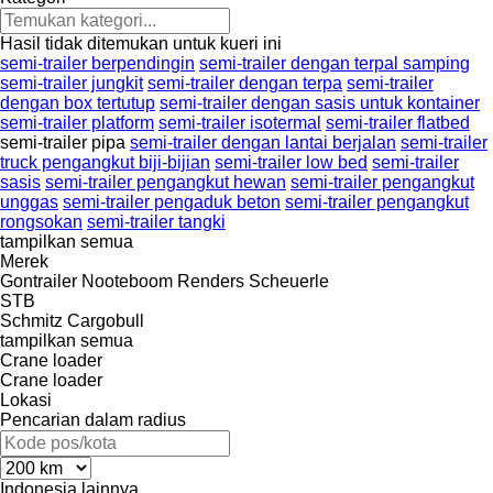
Hasil tidak ditemukan untuk kueri ini
semi-trailer berpendingin
semi-trailer dengan terpal samping
semi-trailer jungkit
semi-trailer dengan terpa
semi-trailer
dengan box tertutup
semi-trailer dengan sasis untuk kontainer
semi-trailer platform
semi-trailer isotermal
semi-trailer flatbed
semi-trailer pipa
semi-trailer dengan lantai berjalan
semi-trailer
truck pengangkut biji-bijian
semi-trailer low bed
semi-trailer
sasis
semi-trailer pengangkut hewan
semi-trailer pengangkut
unggas
semi-trailer pengaduk beton
semi-trailer pengangkut
rongsokan
semi-trailer tangki
tampilkan semua
Merek
Gontrailer
Nooteboom
Renders
Scheuerle
STB
Schmitz Cargobull
tampilkan semua
Crane loader
Crane loader
Lokasi
Pencarian dalam radius
Indonesia
lainnya