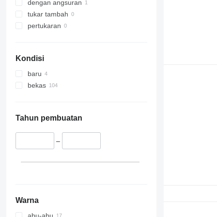
dengan angsuran
tukar tambah
pertukaran
Kondisi
baru
bekas
Tahun pembuatan
–
Warna
abu-abu