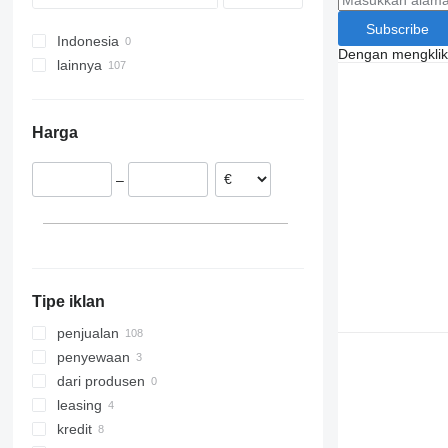
Subscribe
Indonesia
Dengan mengklik 
lainnya
Lithuania
Jerman
Harga
Prancis
Polandia
–
Ceko
Hongaria
Ukraina
Italia
tampilkan semua
Tipe iklan
penjualan
penyewaan
dari produsen
leasing
kredit