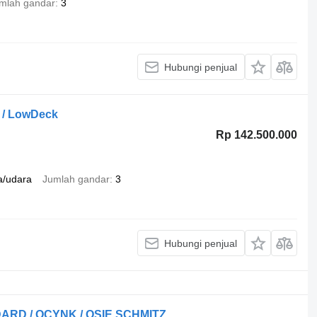
mlah gandar
3
Hubungi penjual
 / LowDeck
Rp 142.500.000
a/udara
Jumlah gandar
3
Hubungi penjual
DARD / OCYNK / OSIE SCHMITZ