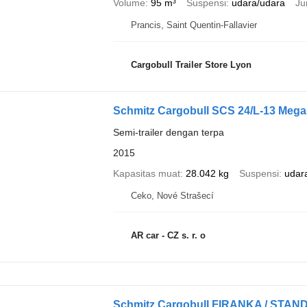
Volume
95 m³
Suspensi
udara/udara
Ju
Prancis, Saint Quentin-Fallavier
Cargobull Trailer Store Lyon
Schmitz Cargobull SCS 24/L-13 Mega
Semi-trailer dengan terpa
2015
Kapasitas muat
28.042 kg
Suspensi
udar
Ceko, Nové Strašecí
AR car - CZ s. r. o
Schmitz Cargobull FIRANKA / STAN