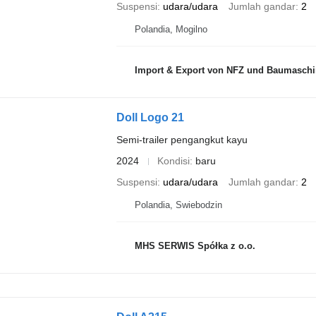
Suspensi
udara/udara
Jumlah gandar
2
Polandia, Mogilno
Import & Export von NFZ und Baumasch
Doll Logo 21
Semi-trailer pengangkut kayu
2024
Kondisi
baru
Suspensi
udara/udara
Jumlah gandar
2
Polandia, Swiebodzin
MHS SERWIS Spółka z o.o.