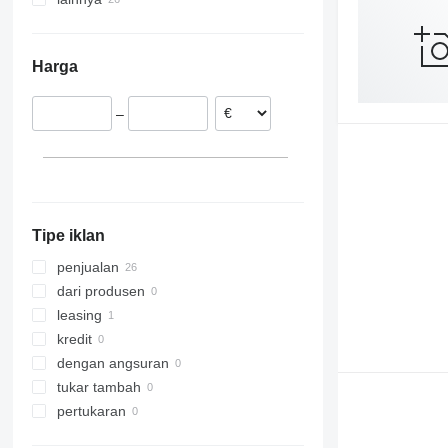
Jerman
Polandia
Harga
Belanda
Ceko
–
Austria
Lithuania
Tipe iklan
penjualan
dari produsen
leasing
kredit
dengan angsuran
tukar tambah
pertukaran