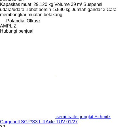
Kapasitas muat
29.120 kg
Volume
39 m³
Suspensi
udara/udara
Bobot bersih
5.880 kg
Jumlah gandar
3
Cara
membongkar muatan
belakang
Polandia, Olkusz
AMPLIZ
Hubungi penjual
semi-trailer jungkit Schmitz
Cargobull SGF*S3 Lift Axle TUV 01/27
32