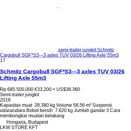
semi-trailer jungkit Schmitz
Cargobull SGF*S3---3 axles TUV 03/26 Lifting Axle 55m3
17
Schmitz Cargobull SGF*S3---3 axles TUV 03/26
Lifting Axle 55m3
Rp 685.500.000
€33.200
≈ US$38.360
Semi-trailer jungkit
2019
Kapasitas muat
28.380 kg
Volume
58,56 m³
Suspensi
udara/udara
Bobot bersih
7.620 kg
Jumlah gandar
3
Cara
membongkar muatan
belakang
Hongaria, Budapest
LKW STORE KFT