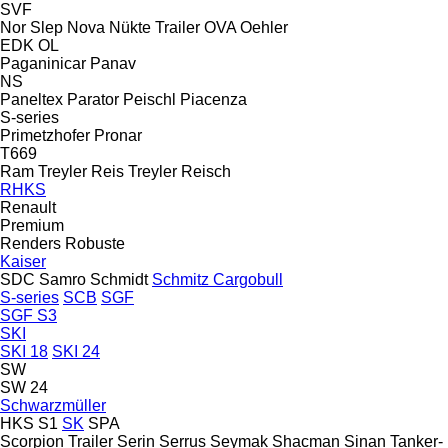
SVF
Nor Slep
Nova
Nükte Trailer
OVA
Oehler
EDK
OL
Paganinicar
Panav
NS
Paneltex
Parator
Peischl
Piacenza
S-series
Primetzhofer
Pronar
T669
Ram Treyler
Reis Treyler
Reisch
RHKS
Renault
Premium
Renders
Robuste
Kaiser
SDC
Samro
Schmidt
Schmitz Cargobull
S-series
SCB
SGF
SGF S3
SKI
SKI 18
SKI 24
SW
SW 24
Schwarzmüller
HKS
S1
SK
SPA
Scorpion Trailer
Serin
Serrus
Seymak
Shacman
Sinan Tanker-