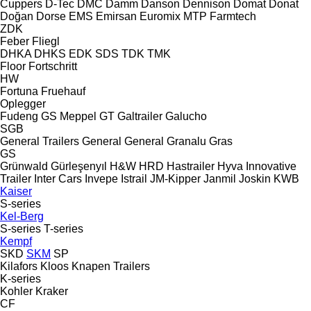
Cuppers
D-Tec
DMC
Damm
Danson
Dennison
Domat
Donat
Doğan Dorse
EMS
Emirsan
Euromix MTP
Farmtech
ZDK
Feber
Fliegl
DHKA
DHKS
EDK
SDS
TDK
TMK
Floor
Fortschritt
HW
Fortuna
Fruehauf
Oplegger
Fudeng
GS Meppel
GT
Galtrailer
Galucho
SGB
General Trailers
General
General
Granalu
Gras
GS
Grünwald
Gürleşenyıl
H&W
HRD
Hastrailer
Hyva
Innovative
Trailer
Inter Cars
Invepe
Istrail
JM-Kipper
Janmil
Joskin
KWB
Kaiser
S-series
Kel-Berg
S-series
T-series
Kempf
SKD
SKM
SP
Kilafors
Kloos
Knapen Trailers
K-series
Kohler
Kraker
CF