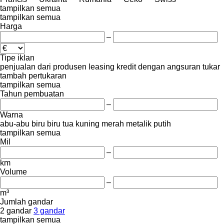
tampilkan semua
tampilkan semua
Harga
–
Tipe iklan
penjualan
dari produsen
leasing
kredit
dengan angsuran
tukar
tambah
pertukaran
tampilkan semua
Tahun pembuatan
–
Warna
abu-abu
biru
biru tua
kuning
merah
metalik
putih
tampilkan semua
Mil
–
km
Volume
–
m³
Jumlah gandar
2 gandar
3 gandar
tampilkan semua