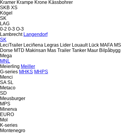
Kramer
Krampe
Krone
Kässbohrer
SKB
XS
Kögel
SK
LAG
0-2
0-3
O-3
Lambrecht
Langendorf
SK
LeciTrailer
Leciñena
Legras
Lider
Louault
Lück
MAFA
MS
Dorse
MTD
Makinsan
Mas Trailer Tanker
Maur Bilpåbygg
Mega
MNL
Meierling
Meiller
G-series
MHKS
MHPS
Menci
SA
SL
Metaco
SD
Meusburger
MPS
Minerva
EURO
Mol
K-series
Montenegro