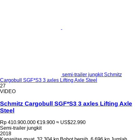
semi-trailer jungkit Schmitz
Cargobull SGF*S3 3 axles Lifting Axle Steel
27
VIDEO
Schmitz Cargobull SGF*S3 3 axles Lifting Axle
Steel
Rp 410.900.000
€19.900
≈ US$22.990
Semi-trailer jungkit
2018
Kapasitas muat
32.304 kg
Bobot bersih
6.696 kg
Jumlah