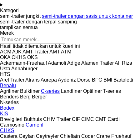
Kategori
semi-trailer jungkit
semi-trailer dengan sasis untuk kontainer
semi-trailer dengan terpal samping
tampilkan semua
Merek
Hasil tidak ditemukan untuk kueri ini
ACM
AJK
AMT Trailer
AMT
ATM
OKA
OKHS
OKS
Ackermann-Fruehauf
Adamoli
Adige
Alamen Trailer
Ali Riza
Usta
Annaburger
HTS
Arel Trailer
Atrans
Aurepa
Aydeniz Dorse
BFG
BMI
Bartoletti
Benalu
Agriliner
Bulkliner
C-series
Landliner
Optiliner
T-series
Benders
Berg
Berger
N-series
Bodex
KIS
Breviglieri
Bulthuis
CHIV Trailer
CIF
CIMC
CMT
Cardi
Carmosino
Carnehl
CHKS
Castera
Ceylan
Ceytreyler
Chieftain
Coder
Crane Fruehauf