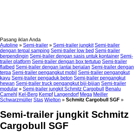
Pasang iklan Anda
Autoline
»
Semi-trailer
»
Semi-trailer jungkit
Semi-trailer
dengan terpal samping
Semi-trailer low bed
Semi-trailer
berpendingin
Semi-trailer dengan sasis untuk kontainer
Semi-
trailer platform
Semi-trailer dengan box tertutup
Semi-trailer
flatbed
Semi-trailer dengan lantai berjalan
Semi-trailer dengan
terpa
Semi-trailer pengangkut mobil
Semi-trailer pengangkut
kayu
Semi-trailer pengaduk beton
Semi-trailer pengangkut
hewan
Semi-trailer truck pengangkut biji-bijian
Semi-trailer
modular
»
Semi-trailer jungkit Schmitz Cargobull
Benalu
Carnehl
Kel-Berg
Kempf
Langendorf
Mega
Meiller
Schwarzmüller
Stas
Wielton
»
Schmitz Cargobull SGF
»
Semi-trailer jungkit Schmitz
Cargobull SGF