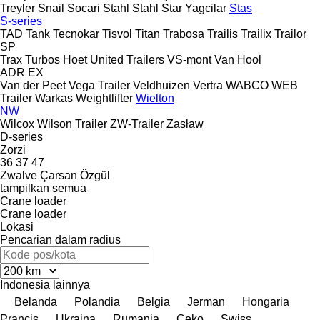
Treyler
Snail
Socari
Stahl
Stahl
Star Yagcilar
Stas
S-series
TAD
Tank
Tecnokar
Tisvol
Titan
Trabosa
Trailis
Trailix
Trailor
SP
Trax
Turbos Hoet
United Trailers
VS-mont
Van Hool
ADR
EX
Van der Peet
Vega Trailer
Veldhuizen
Vertra
WABCO
WEB
Trailer
Warkas
Weightlifter
Wielton
NW
Wilcox
Wilson Trailer
ZW-Trailer
Zasław
D-series
Zorzi
36
37
47
Zwalve
Çarsan
Özgül
tampilkan semua
Crane loader
Crane loader
Lokasi
Pencarian dalam radius
Indonesia
lainnya
Belanda
Polandia
Belgia
Jerman
Hongaria
Prancis
Ukraina
Rumania
Ceko
Swiss