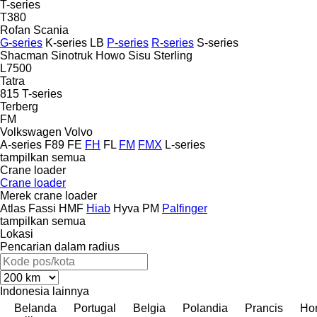
T-series
T380
Rofan
Scania
G-series
K-series
LB
P-series
R-series
S-series
Shacman
Sinotruk Howo
Sisu
Sterling
L7500
Tatra
815
T-series
Terberg
FM
Volkswagen
Volvo
A-series
F89
FE
FH
FL
FM
FMX
L-series
tampilkan semua
Crane loader
Crane loader
Merek crane loader
Atlas
Fassi
HMF
Hiab
Hyva
PM
Palfinger
tampilkan semua
Lokasi
Pencarian dalam radius
Indonesia
lainnya
Belanda
Portugal
Belgia
Polandia
Prancis
Ho