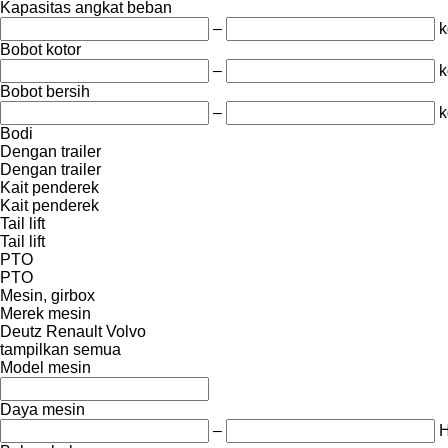
Kapasitas angkat beban
–
k
Bobot kotor
–
k
Bobot bersih
–
k
Bodi
Dengan trailer
Dengan trailer
Kait penderek
Kait penderek
Tail lift
Tail lift
PTO
PTO
Mesin, girbox
Merek mesin
Deutz
Renault
Volvo
tampilkan semua
Model mesin
Daya mesin
–