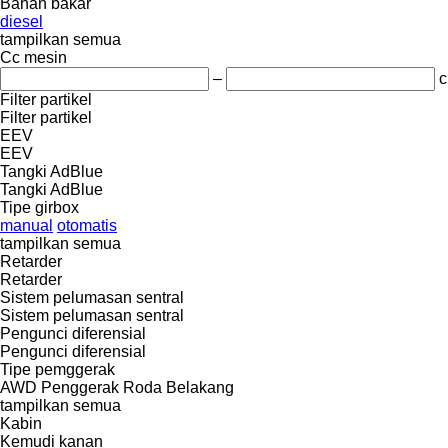
Bahan bakar
diesel
tampilkan semua
Cc mesin
–
c
Filter partikel
Filter partikel
EEV
EEV
Tangki AdBlue
Tangki AdBlue
Tipe girbox
manual
otomatis
tampilkan semua
Retarder
Retarder
Sistem pelumasan sentral
Sistem pelumasan sentral
Pengunci diferensial
Pengunci diferensial
Tipe pemggerak
AWD
Penggerak Roda Belakang
tampilkan semua
Kabin
Kemudi kanan