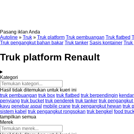
Pasang iklan Anda
Autoline
»
Truk
»
Truk platform
Truk pembuangan
Truk flatbed
T
Truk pengangkut bahan bakar
Truk tanker
Sasis kontainer
Truk
Truk platform Renault
Kategori
Hasil tidak ditemukan untuk kueri ini
truk pembuangan
truk box
truk flatbed
truk berpendingin
kendar
penyiang
truk bucket
truk penderek
truk tanker
truk pengangkut
kayu
penebar aspal
mobile crane
truk pengangkut hewan
truk 
sistem kabel
truk pengangkut rongsokan
truk bengkel
food truc
tampilkan semua
Merek