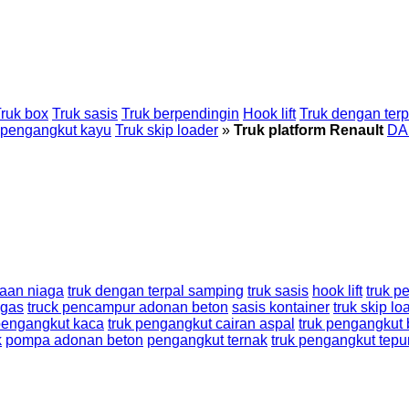
ruk box
Truk sasis
Truk berpendingin
Hook lift
Truk dengan ter
 pengangkut kayu
Truk skip loader
»
Truk platform Renault
DA
aan niaga
truk dengan terpal samping
truk sasis
hook lift
truk p
 gas
truck pencampur adonan beton
sasis kontainer
truk skip lo
pengangkut kaca
truk pengangkut cairan aspal
truk pengangkut b
k
pompa adonan beton
pengangkut ternak
truk pengangkut tep