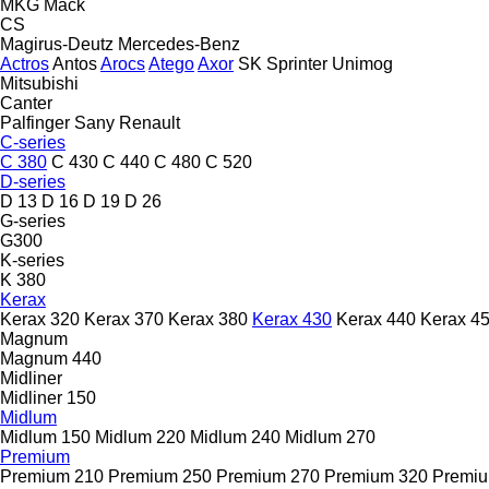
MKG
Mack
CS
Magirus-Deutz
Mercedes-Benz
Actros
Antos
Arocs
Atego
Axor
SK
Sprinter
Unimog
Mitsubishi
Canter
Palfinger Sany
Renault
C-series
C 380
C 430
C 440
C 480
C 520
D-series
D 13
D 16
D 19
D 26
G-series
G300
K-series
K 380
Kerax
Kerax 320
Kerax 370
Kerax 380
Kerax 430
Kerax 440
Kerax 4
Magnum
Magnum 440
Midliner
Midliner 150
Midlum
Midlum 150
Midlum 220
Midlum 240
Midlum 270
Premium
Premium 210
Premium 250
Premium 270
Premium 320
Premiu