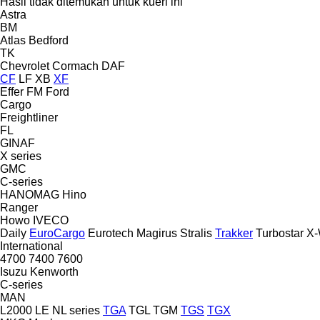
Hasil tidak ditemukan untuk kueri ini
Astra
BM
Atlas
Bedford
TK
Chevrolet
Cormach
DAF
CF
LF
XB
XF
Effer
FM
Ford
Cargo
Freightliner
FL
GINAF
X series
GMC
C-series
HANOMAG
Hino
Ranger
Howo
IVECO
Daily
EuroCargo
Eurotech
Magirus
Stralis
Trakker
Turbostar
X-
International
4700
7400
7600
Isuzu
Kenworth
C-series
MAN
L2000
LE
NL series
TGA
TGL
TGM
TGS
TGX