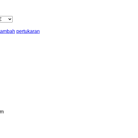
 tambah
pertukaran
km