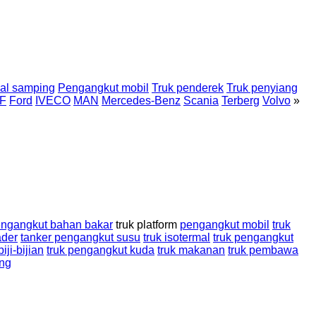
pal samping
Pengangkut mobil
Truk penderek
Truk penyiang
F
Ford
IVECO
MAN
Mercedes-Benz
Scania
Terberg
Volvo
»
engangkut bahan bakar
truk platform
pengangkut mobil
truk
ader
tanker pengangkut susu
truk isotermal
truk pengangkut
iji-bijian
truk pengangkut kuda
truk makanan
truk pembawa
ung