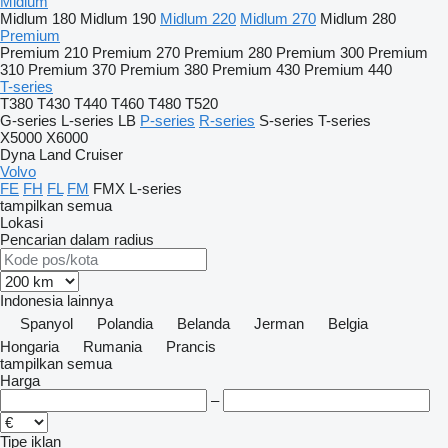
Midlum
Midlum 180
Midlum 190
Midlum 220
Midlum 270
Midlum 280
Premium
Premium 210
Premium 270
Premium 280
Premium 300
Premium
310
Premium 370
Premium 380
Premium 430
Premium 440
T-series
T380
T430
T440
T460
T480
T520
G-series
L-series
LB
P-series
R-series
S-series
T-series
X5000
X6000
Dyna
Land Cruiser
Volvo
FE
FH
FL
FM
FMX
L-series
tampilkan semua
Lokasi
Pencarian dalam radius
Indonesia
lainnya
Spanyol
Polandia
Belanda
Jerman
Belgia
Hongaria
Rumania
Prancis
tampilkan semua
Harga
–
Tipe iklan