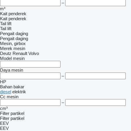
–
m³
Kait penderek
Kait penderek
Tail lift
Tail lift
Pengait daging
Pengait daging
Mesin, girbox
Merek mesin
Deutz
Renault
Volvo
Model mesin
Daya mesin
–
HP
Bahan bakar
diesel
elektrik
Cc mesin
–
cm³
Filter partikel
Filter partikel
EEV
EEV