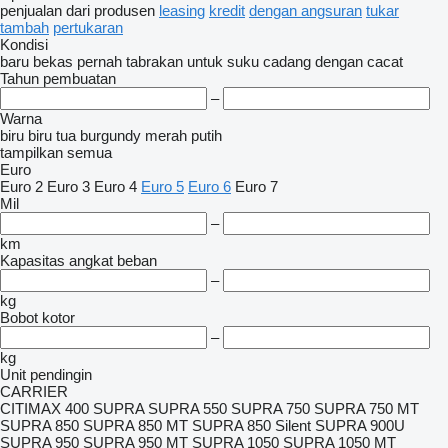
penjualan
dari produsen
leasing
kredit
dengan angsuran
tukar
tambah
pertukaran
Kondisi
baru
bekas
pernah tabrakan
untuk suku cadang
dengan cacat
Tahun pembuatan
–
Warna
biru
biru tua
burgundy
merah
putih
tampilkan semua
Euro
Euro 2
Euro 3
Euro 4
Euro 5
Euro 6
Euro 7
Mil
–
km
Kapasitas angkat beban
–
kg
Bobot kotor
–
kg
Unit pendingin
CARRIER
CITIMAX 400
SUPRA
SUPRA 550
SUPRA 750
SUPRA 750 MT
SUPRA 850
SUPRA 850 MT
SUPRA 850 Silent
SUPRA 900U
SUPRA 950
SUPRA 950 MT
SUPRA 1050
SUPRA 1050 MT