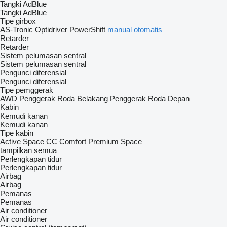
Tangki AdBlue
Tangki AdBlue
Tipe girbox
AS-Tronic
Optidriver
PowerShift
manual
otomatis
Retarder
Retarder
Sistem pelumasan sentral
Sistem pelumasan sentral
Pengunci diferensial
Pengunci diferensial
Tipe pemggerak
AWD
Penggerak Roda Belakang
Penggerak Roda Depan
Kabin
Kemudi kanan
Kemudi kanan
Tipe kabin
Active Space
CC
Comfort
Premium
Space
tampilkan semua
Perlengkapan tidur
Perlengkapan tidur
Airbag
Airbag
Pemanas
Pemanas
Air conditioner
Air conditioner