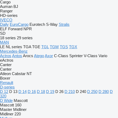
Cargo
Auman
BJ
Ranger
HD-series
IVECO
Daily
EuroCargo
Eurotech
S-Way
Stralis
ELF
Forward
NPR
SD
18 series
29 series
MAN
LE
NL series
TGA
TGE
TGL
TGM
TGS
TGX
Mercedes-Benz
Actros
Antos
Arocs
Atego
Axor
C-Class
Sprinter
V-Class
Vario
eActros
Canter
Canter
Atleon
Cabstar
NT
Boxer
Renault
D-series
D 12
D 13
D 14
D 16
D 18
D 19
D 26
D 210
D 240
D 250
D 280
D
320
D Wide
Mascott
Mascott 160
Master
Midliner
Midliner 220