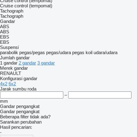
Cruise control (tempomat)
Cruise control (tempomat)
Tachograph
Tachograph
Gandar
ABS
ABS
EBS
EBS
Suspensi
parabolik
pegas/pegas
pegas/udara
pegas koil
udara/udara
Jumlah gandar
1 gandar
2 gandar
3 gandar
Merek gandar
RENAULT
Konfigurasi gandar
4x2
6x2
Jarak sumbu roda
–
mm
Gandar pengangkat
Gandar pengangkat
Beberapa filter tidak ada?
Sarankan perubahan
Hasil pencarian:
-