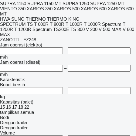
SUPRA 1150
SUPRA 1150 MT
SUPRA 1250
SUPRA 1250 MT
VIENTO 350
XARIOS 350
XARIOS 500
XARIOS 600
XARIOS 600
MT
HWA SUNG THERMO
THERMO KING
SPECTRUM TS
T 600R
T 800R
T 1000R
T 1000R Spectrum
T
1200R
T 1200R Spectrum
TS200E
TS 300
V 200
V 500 MAX
V 600
MAX
ZANOTTI - FZ248
Jam operasi (elektro)
–
m/h
Jam operasi (diesel)
–
m/h
Karakteristik
Bobot bersih
–
kg
Kapasitas (palet)
15
16
17
18
22
tampilkan semua
Bodi
Dengan trailer
Dengan trailer
Volume