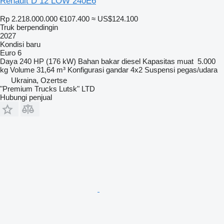
Renault D 12 LOW 240E6
Rp 2.218.000.000
€107.400
≈ US$124.100
Truk berpendingin
2027
Kondisi
baru
Euro 6
Daya
240 HP (176 kW)
Bahan bakar
diesel
Kapasitas muat
5.000
kg
Volume
31,64 m³
Konfigurasi gandar
4x2
Suspensi
pegas/udara
Ukraina, Ozertse
"Premium Trucks Lutsk" LTD
Hubungi penjual