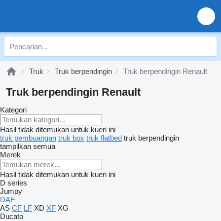
Truk
Truk berpendingin
Truk berpendingin Renault
Truk berpendingin Renault
Kategori
Hasil tidak ditemukan untuk kueri ini
truk pembuangan
truk box
truk flatbed
truk berpendingin
tampilkan semua
Merek
Hasil tidak ditemukan untuk kueri ini
D series
Jumpy
DAF
AS
CF
LF
XD
XF
XG
Ducato