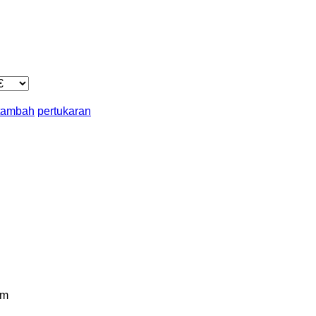
 tambah
pertukaran
km