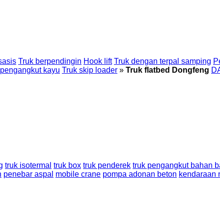
sasis
Truk berpendingin
Hook lift
Truk dengan terpal samping
P
 pengangkut kayu
Truk skip loader
»
Truk flatbed Dongfeng
D
g
truk isotermal
truk box
truk penderek
truk pengangkut bahan b
n
penebar aspal
mobile crane
pompa adonan beton
kendaraan 