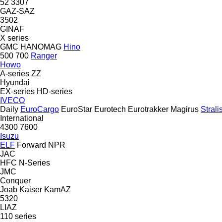
52
3307
GAZ-SAZ
3502
GINAF
X series
GMC
HANOMAG
Hino
500
700
Ranger
Howo
A-series
ZZ
Hyundai
EX-series
HD-series
IVECO
Daily
EuroCargo
EuroStar
Eurotech
Eurotrakker
Magirus
Strali
International
4300
7600
Isuzu
ELF
Forward
NPR
JAC
HFC
N-Series
JMC
Conquer
Joab
Kaiser
KamAZ
5320
LIAZ
110 series