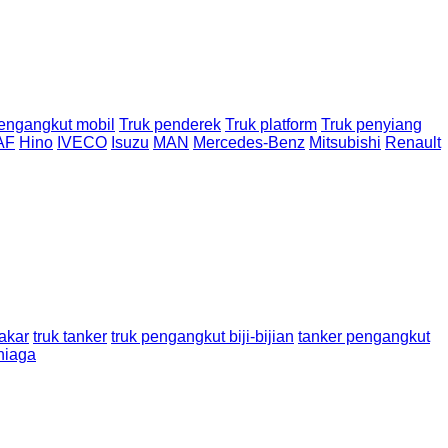
engangkut mobil
Truk penderek
Truk platform
Truk penyiang
AF
Hino
IVECO
Isuzu
MAN
Mercedes-Benz
Mitsubishi
Renault
akar
truk tanker
truk pengangkut biji-bijian
tanker pengangkut
niaga