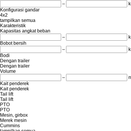
–
k
Konfigurasi gandar
4x2
tampilkan semua
Karakteristik
Kapasitas angkat beban
–
k
Bobot bersih
–
k
Bodi
Dengan trailer
Dengan trailer
Volume
–
m
Kait penderek
Kait penderek
Tail lift
Tail lift
PTO
PTO
Mesin, girbox
Merek mesin
Cummins
tampilkan semua