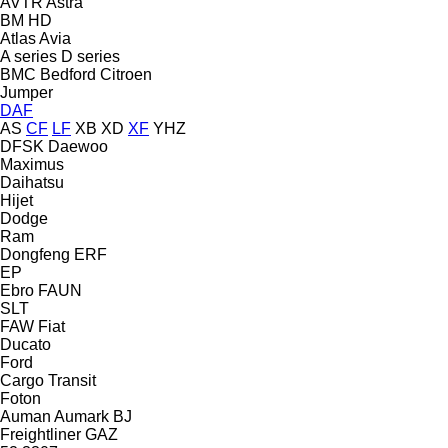
AVTR
Astra
BM
HD
Atlas
Avia
A series
D series
BMC
Bedford
Citroen
Jumper
DAF
AS
CF
LF
XB
XD
XF
YHZ
DFSK
Daewoo
Maximus
Daihatsu
Hijet
Dodge
Ram
Dongfeng
ERF
EP
Ebro
FAUN
SLT
FAW
Fiat
Ducato
Ford
Cargo
Transit
Foton
Auman
Aumark
BJ
Freightliner
GAZ