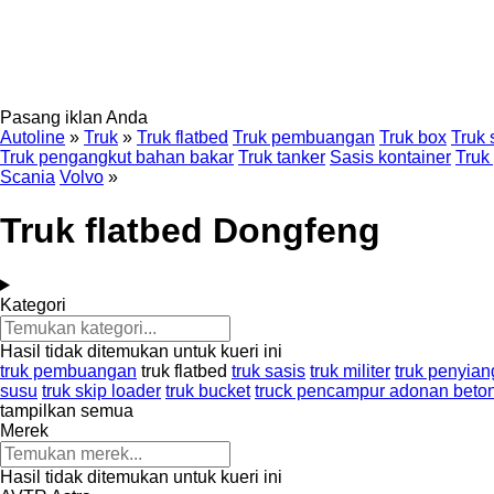
Pasang iklan Anda
Autoline
»
Truk
»
Truk flatbed
Truk pembuangan
Truk box
Truk 
Truk pengangkut bahan bakar
Truk tanker
Sasis kontainer
Truk
Scania
Volvo
»
Truk flatbed Dongfeng
Kategori
Hasil tidak ditemukan untuk kueri ini
truk pembuangan
truk flatbed
truk sasis
truk militer
truk penyian
susu
truk skip loader
truk bucket
truck pencampur adonan beto
tampilkan semua
Merek
Hasil tidak ditemukan untuk kueri ini