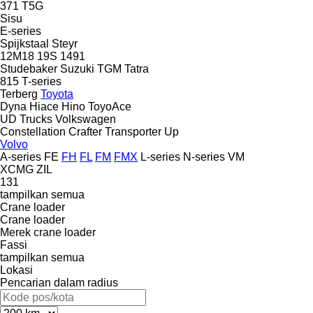
371
T5G
Sisu
E-series
Spijkstaal
Steyr
12M18
19S
1491
Studebaker
Suzuki
TGM
Tatra
815
T-series
Terberg
Toyota
Dyna
Hiace
Hino
ToyoAce
UD Trucks
Volkswagen
Constellation
Crafter
Transporter
Up
Volvo
A-series
FE
FH
FL
FM
FMX
L-series
N-series
VM
XCMG
ZIL
131
tampilkan semua
Crane loader
Crane loader
Merek crane loader
Fassi
tampilkan semua
Lokasi
Pencarian dalam radius