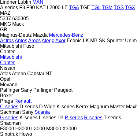
Lindner
Lublin
MAN
A-series
F8
F90
KAT
L2000
LE
TGA
TGE
TGL
TGM
TGS
TGX
MAZ
5337
630305
MKG
Mack
GR
Magirus-Deutz
Mazda
Mercedes-Benz
Actros
Antos
Arocs
Atego
Axor
Econic
LK
MB
SK
Sprinter
Unim
Mitsubishi Fuso
Canter
Mitsubishi
Canter
Nissan
Atlas
Atleon
Cabstar
NT
Opel
Movano
Palfinger Sany
Palfinger
Peugeot
Boxer
Praga
Renault
C-series
D-series
D Wide
K-series
Kerax
Magnum
Master
Maxi
Sachman
Sany
Scania
G-series
K-series
L-series
LB
P-series
R-series
T-series
Shacman
F3000
H3000
L3000
M3000
X3000
Sinotruk Howo