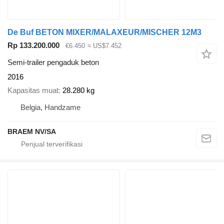
De Buf BETON MIXER/MALAXEUR/MISCHER 12M3
Rp 133.200.000
€6.450
≈ US$7.452
Semi-trailer pengaduk beton
2016
Kapasitas muat
28.280 kg
Belgia, Handzame
BRAEM NV/SA