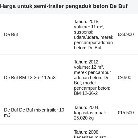
Harga untuk semi-trailer pengaduk beton De Buf
Tahun: 2018,
volume: 11 m³,
suspensi:
De Buf
€39.900
udara/udara, merek
pencampur adonan
beton: De Buf
Tahun: 2012,
volume: 12 m³,
merek pencampur
De Buf BM 12-36-2 12m3
adonan beton: De
€9.900
Buf, model
pencampur beton:
BM 12-36-2
Tahun: 2004,
De Buf De Buf mixer trailer 10
kapasitas muat:
€15.500
m3
25.020 kg
Tahun: 2008,
kapasitas muat: