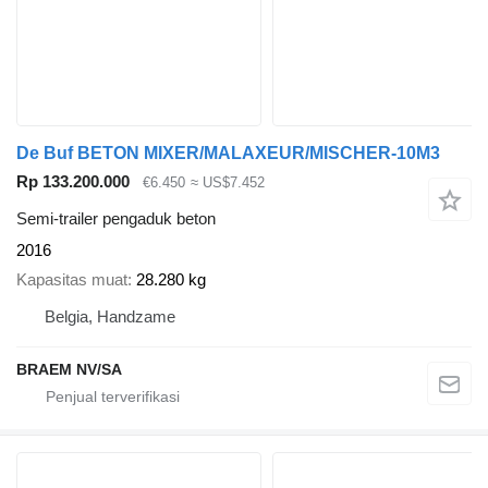
De Buf BETON MIXER/MALAXEUR/MISCHER-10M3
Rp 133.200.000
€6.450
≈ US$7.452
Semi-trailer pengaduk beton
2016
Kapasitas muat
28.280 kg
Belgia, Handzame
BRAEM NV/SA