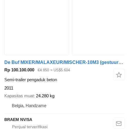
De Buf MIXER/MALAXEUR/MISCHER-10M3 (gestuurd/gelenkt/dir./steering)
Rp 100.100.000
€4.850
≈ US$5.604
Semi-trailer pengaduk beton
2011
Kapasitas muat
24.280 kg
Belgia, Handzame
BRAEM NV/SA