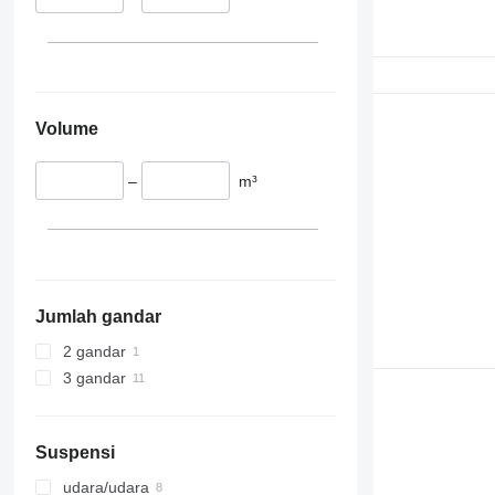
Volume
–
m³
Jumlah gandar
2 gandar
3 gandar
Suspensi
udara/udara