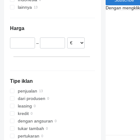
lainnya
Dengan mengklik 
Jerman
Polandia
Harga
Rumania
Belanda
–
Moldova
Lithuania
Austria
Tipe iklan
penjualan
dari produsen
leasing
kredit
dengan angsuran
tukar tambah
pertukaran