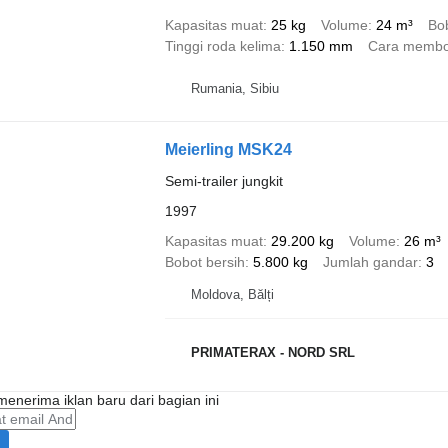
Kapasitas muat
25 kg
Volume
24 m³
Bob
Tinggi roda kelima
1.150 mm
Cara membo
Rumania, Sibiu
Meierling MSK24
Semi-trailer jungkit
1997
Kapasitas muat
29.200 kg
Volume
26 m³
Bobot bersih
5.800 kg
Jumlah gandar
3
Moldova, Bălți
PRIMATERAX - NORD SRL
enerima iklan baru dari bagian ini