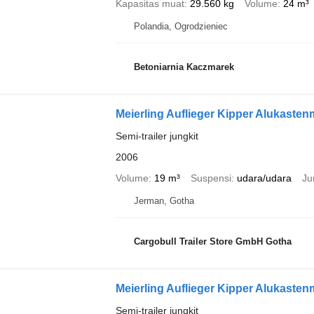
Kapasitas muat
29.560 kg
Volume
24 m³
Polandia, Ogrodzieniec
Betoniarnia Kaczmarek
Meierling Auflieger Kipper Alukaste
Semi-trailer jungkit
2006
Volume
19 m³
Suspensi
udara/udara
Ju
Jerman, Gotha
Cargobull Trailer Store GmbH Gotha
Meierling Auflieger Kipper Alukaste
Semi-trailer jungkit