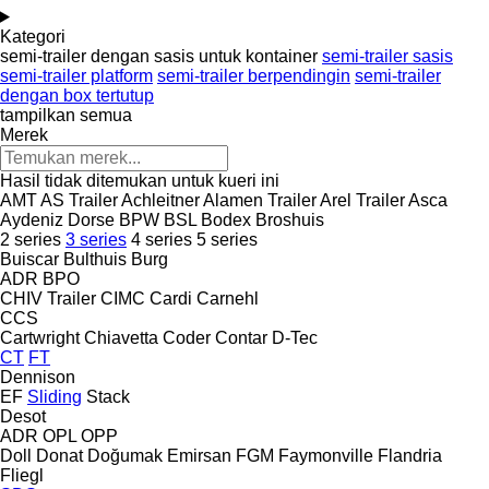
Kategori
semi-trailer dengan sasis untuk kontainer
semi-trailer sasis
semi-trailer platform
semi-trailer berpendingin
semi-trailer
dengan box tertutup
tampilkan semua
Merek
Hasil tidak ditemukan untuk kueri ini
AMT
AS Trailer
Achleitner
Alamen Trailer
Arel Trailer
Asca
Aydeniz Dorse
BPW
BSL
Bodex
Broshuis
2 series
3 series
4 series
5 series
Buiscar
Bulthuis
Burg
ADR
BPO
CHIV Trailer
CIMC
Cardi
Carnehl
CCS
Cartwright
Chiavetta
Coder
Contar
D-Tec
CT
FT
Dennison
EF
Sliding
Stack
Desot
ADR
OPL
OPP
Doll
Donat
Doğumak
Emirsan
FGM
Faymonville
Flandria
Fliegl