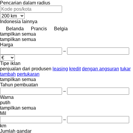
Pencarian dalam radius
Indonesia
lainnya
Belanda
Prancis
Belgia
tampilkan semua
tampilkan semua
Harga
–
Tipe iklan
penjualan
dari produsen
leasing
kredit
dengan angsuran
tukar
tambah
pertukaran
tampilkan semua
Tahun pembuatan
–
Warna
putih
tampilkan semua
Mil
–
km
Jumlah gandar