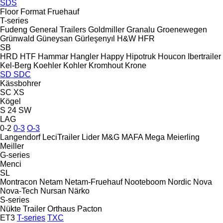
SDS
Floor
Format
Fruehauf
T-series
Fudeng
General Trailers
Goldmiller
Granalu
Groenewegen
Grünwald
Güneysan
Gürleşenyıl
H&W
HFR
SB
HRD
HTF
Hammar
Hangler
Happy
Hipotruk
Houcon
Ibertrailer
Kel-Berg
Koehler
Kohler
Kromhout
Krone
SD
SDC
Kässbohrer
SC
XS
Kögel
S 24
SW
LAG
0-2
0-3
O-3
Langendorf
LeciTrailer
Lider
M&G
MAFA
Mega
Meierling
Meiller
G-series
Menci
SL
Montracon
Netam
Netam-Fruehauf
Nooteboom
Nordic
Nova
Nova-Tech
Nursan
Närko
S-series
Nükte Trailer
Orthaus
Pacton
ET3
T-series
TXC