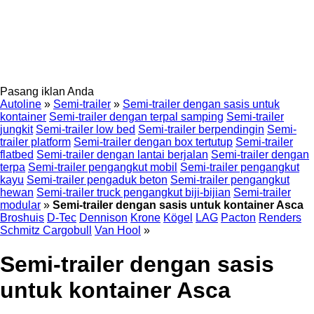
Pasang iklan Anda
Autoline
»
Semi-trailer
»
Semi-trailer dengan sasis untuk
kontainer
Semi-trailer dengan terpal samping
Semi-trailer
jungkit
Semi-trailer low bed
Semi-trailer berpendingin
Semi-
trailer platform
Semi-trailer dengan box tertutup
Semi-trailer
flatbed
Semi-trailer dengan lantai berjalan
Semi-trailer dengan
terpa
Semi-trailer pengangkut mobil
Semi-trailer pengangkut
kayu
Semi-trailer pengaduk beton
Semi-trailer pengangkut
hewan
Semi-trailer truck pengangkut biji-bijian
Semi-trailer
modular
»
Semi-trailer dengan sasis untuk kontainer Asca
Broshuis
D-Tec
Dennison
Krone
Kögel
LAG
Pacton
Renders
Schmitz Cargobull
Van Hool
»
Semi-trailer dengan sasis
untuk kontainer Asca