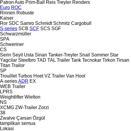
Patron Auto
Prim-Ball
Reis Treyler
Renders
Euro
ROC
Rinnen
Robuste
Kaiser
Ror
SDC
Samro
Schmidt
Schmitz Cargobull
S-series
SCB
SCF
SCS
SGF
Schwarzmüller
SPA
Schweriner
CS
Serin
Seyit Usta
Sinan Tanker-Treyler
Snail
Sommer
Star
Yagcilar
Steelbro
TAD
TAL Trailer
Tank
Tecnokar
Tirkon
Tirsan
Titan
Trailor
SP
Trouillet
Turbos Hoet
VZ Trailer
Van Hool
A-series
ADR
EX
WEB Trailer
LPRS
Weightlifter
Wielton
NS
XCMG
ZW-Trailer
Zorzi
38
Zwalve
Çarsan
Özgül
tampilkan semua
Lokasi