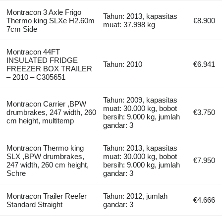
Montracon 3 Axle Frigo
Tahun: 2013, kapasitas
Thermo king SLXe H2.60m
€8.900
muat: 37.998 kg
7cm Side
Montracon 44FT
INSULATED FRIDGE
Tahun: 2010
€6.941
FREEZER BOX TRAILER
– 2010 – C305651
Tahun: 2009, kapasitas
Montracon Carrier ,BPW
muat: 30.000 kg, bobot
drumbrakes, 247 width, 260
€3.750
bersih: 9.000 kg, jumlah
cm height, multitemp
gandar: 3
Montracon Thermo king
Tahun: 2013, kapasitas
SLX ,BPW drumbrakes,
muat: 30.000 kg, bobot
€7.950
247 width, 260 cm height,
bersih: 9.000 kg, jumlah
Schre
gandar: 3
Montracon Trailer Reefer
Tahun: 2012, jumlah
€4.666
Standard Straight
gandar: 3