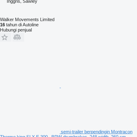
Inggris, Sawley
Walker Movements Limited
16
tahun di Autoline
Hubungi penjual
semi-trailer berpendingin Montracon
Thermo king SLX E 300, ,BPW drumbrakes, 248 width, 260 cm