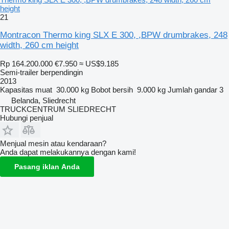
height
21
Montracon Thermo king SLX E 300, ,BPW drumbrakes, 248
width, 260 cm height
Rp 164.200.000
€7.950
≈ US$9.185
Semi-trailer berpendingin
2013
Kapasitas muat
30.000 kg
Bobot bersih
9.000 kg
Jumlah gandar
3
Belanda, Sliedrecht
TRUCKCENTRUM SLIEDRECHT
Hubungi penjual
Menjual mesin atau kendaraan?
Anda dapat melakukannya dengan kami!
Pasang iklan Anda