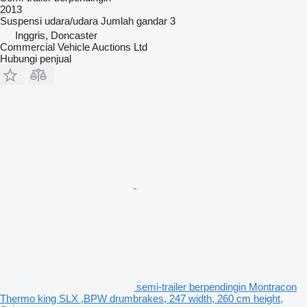
2013
Suspensi
udara/udara
Jumlah gandar
3
Inggris, Doncaster
Commercial Vehicle Auctions Ltd
Hubungi penjual
semi-trailer berpendingin Montracon
Thermo king SLX ,BPW drumbrakes, 247 width, 260 cm height,