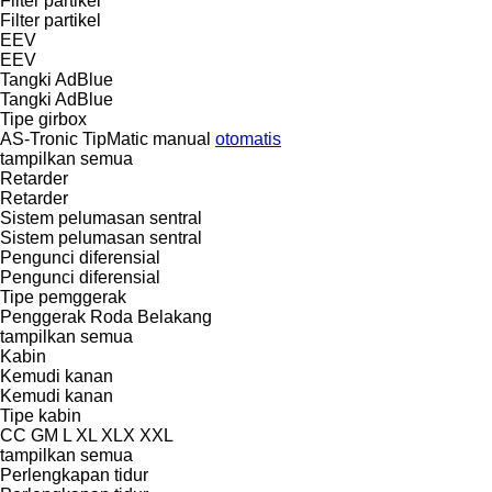
Filter partikel
Filter partikel
EEV
EEV
Tangki AdBlue
Tangki AdBlue
Tipe girbox
AS-Tronic
TipMatic
manual
otomatis
tampilkan semua
Retarder
Retarder
Sistem pelumasan sentral
Sistem pelumasan sentral
Pengunci diferensial
Pengunci diferensial
Tipe pemggerak
Penggerak Roda Belakang
tampilkan semua
Kabin
Kemudi kanan
Kemudi kanan
Tipe kabin
CC
GM
L
XL
XLX
XXL
tampilkan semua
Perlengkapan tidur