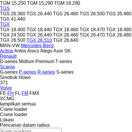
TGM 15.250
TGM 15.290
TGM 18.290
TGS
TGS 26.360
TGS 26.440
TGS 26.460
TGS 26.500
TGS 35.480
TGS 41.440
TGX
TGX 18.400
TGX 18.440
TGX 18.460
TGX 18.470
TGX 18.480
TGX 24.500
TGX 26.440
TGX 26.460
TGX 26.470
TGX 26.480
TGX 26.500
TGX 26.510
TGX 26.640
MAN-VW
Mercedes-Benz
Actros
Antos
Arocs
Atego
Axor
SK
Renault
D-series
Midlum
Premium
T-series
Scania
G-series
P-series
R-series
S-series
Sinotruk Howo
371
Volvo
FE
FH
FL
FM
FMX
XCMG
tampilkan semua
Crane loader
Crane loader
Lokasi
Pencarian dalam radius