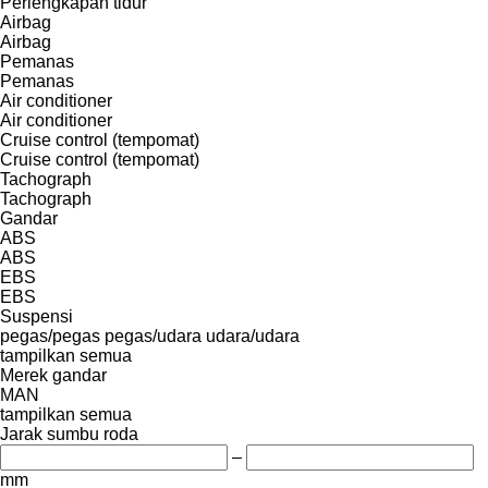
Perlengkapan tidur
Airbag
Airbag
Pemanas
Pemanas
Air conditioner
Air conditioner
Cruise control (tempomat)
Cruise control (tempomat)
Tachograph
Tachograph
Gandar
ABS
ABS
EBS
EBS
Suspensi
pegas/pegas
pegas/udara
udara/udara
tampilkan semua
Merek gandar
MAN
tampilkan semua
Jarak sumbu roda
–
mm