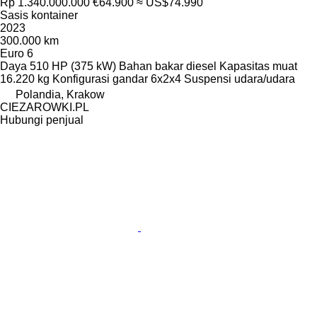
Rp 1.340.000.000
€64.900
≈ US$74.990
Sasis kontainer
2023
300.000 km
Euro 6
Daya
510 HP (375 kW)
Bahan bakar
diesel
Kapasitas muat
16.220 kg
Konfigurasi gandar
6x2x4
Suspensi
udara/udara
Polandia, Krakow
CIEZAROWKI.PL
Hubungi penjual