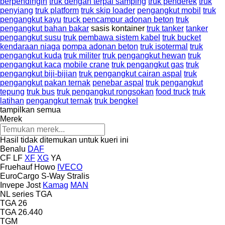
berpendingin
truk dengan terpal samping
truk penderek
truk
penyiang
truk platform
truk skip loader
pengangkut mobil
truk
pengangkut kayu
truck pencampur adonan beton
truk
pengangkut bahan bakar
sasis kontainer
truk tanker
tanker
pengangkut susu
truk pembawa sistem kabel
truk bucket
kendaraan niaga
pompa adonan beton
truk isotermal
truk
pengangkut kuda
truk militer
truk pengangkut hewan
truk
pengangkut kaca
mobile crane
truk pengangkut gas
truk
pengangkut biji-bijian
truk pengangkut cairan aspal
truk
pengangkut pakan ternak
penebar aspal
truk pengangkut
tepung
truk bus
truk pengangkut rongsokan
food truck
truk
latihan
pengangkut ternak
truk bengkel
tampilkan semua
Merek
Hasil tidak ditemukan untuk kueri ini
Benalu
DAF
CF
LF
XF
XG
YA
Fruehauf
Howo
IVECO
EuroCargo
S-Way
Stralis
Invepe
Jost
Kamag
MAN
NL series
TGA
TGA 26
TGA 26.440
TGM