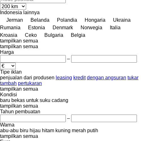
Indonesia
lainnya
Jerman
Belanda
Polandia
Hongaria
Ukraina
Rumania
Estonia
Denmark
Norwegia
Italia
Kroasia
Ceko
Bulgaria
Belgia
tampilkan semua
tampilkan semua
Harga
–
Tipe iklan
penjualan
dari produsen
leasing
kredit
dengan angsuran
tukar
tambah
pertukaran
tampilkan semua
Kondisi
baru
bekas
untuk suku cadang
tampilkan semua
Tahun pembuatan
–
Warna
abu-abu
biru
hijau
hitam
kuning
merah
putih
tampilkan semua