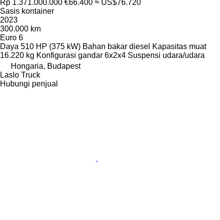
Rp 1.371.000.000
€66.400
≈ US$76.720
Sasis kontainer
2023
300.000 km
Euro 6
Daya
510 HP (375 kW)
Bahan bakar
diesel
Kapasitas muat
16.220 kg
Konfigurasi gandar
6x2x4
Suspensi
udara/udara
Hongaria, Budapest
Laslo Truck
Hubungi penjual