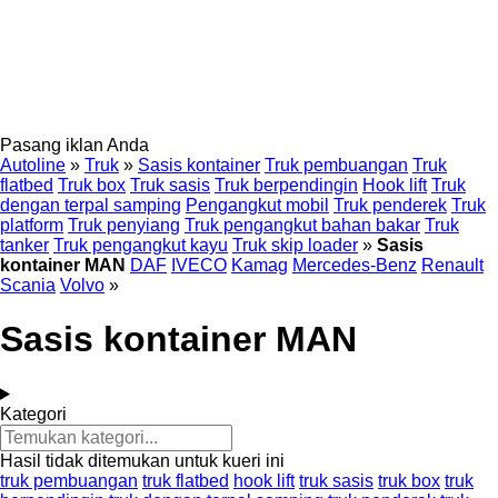
Pasang iklan Anda
Autoline
»
Truk
»
Sasis kontainer
Truk pembuangan
Truk
flatbed
Truk box
Truk sasis
Truk berpendingin
Hook lift
Truk
dengan terpal samping
Pengangkut mobil
Truk penderek
Truk
platform
Truk penyiang
Truk pengangkut bahan bakar
Truk
tanker
Truk pengangkut kayu
Truk skip loader
»
Sasis
kontainer MAN
DAF
IVECO
Kamag
Mercedes-Benz
Renault
Scania
Volvo
»
Sasis kontainer MAN
Kategori
Hasil tidak ditemukan untuk kueri ini
truk pembuangan
truk flatbed
hook lift
truk sasis
truk box
truk