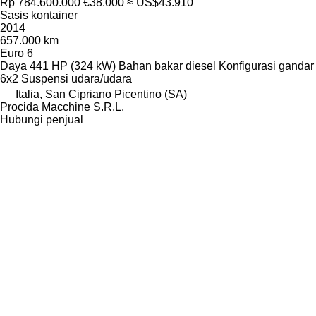
Rp 784.600.000
€38.000
≈ US$43.910
Sasis kontainer
2014
657.000 km
Euro 6
Daya
441 HP (324 kW)
Bahan bakar
diesel
Konfigurasi gandar
6x2
Suspensi
udara/udara
Italia, San Cipriano Picentino (SA)
Procida Macchine S.R.L.
Hubungi penjual