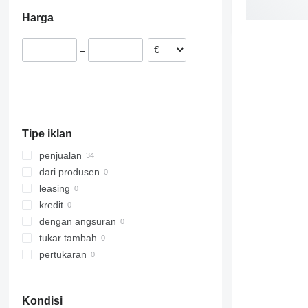
Belgia
Harga
Spanyol
Estonia
–
Jerman
Rumania
Belanda
Hongaria
tampilkan semua
Tipe iklan
penjualan
dari produsen
leasing
kredit
dengan angsuran
tukar tambah
pertukaran
Kondisi