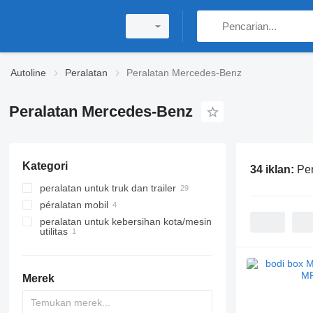
Autoline
Peralatan
Peralatan Mercedes-Benz
Peralatan Mercedes-Benz
Kategori
34 iklan:
Pe
peralatan untuk truk dan trailer
péralatan mobil
bodi
peralatan untuk kebersihan kota/mesin
tail lift
rak sepeda
bak jungkit
utilitas
unit pendingin
pick-up kanopi
bodi box
bodi truk sampah
crane loader
bodi berpendingin
bodi truk penderek
Merek
bodi tautliner
bodi flatbed