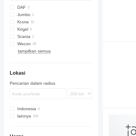
DAF
Jumbo
Krone
Kögel
Scania
Wecon
tampilkan semua
BDF
WPR
Lokasi
Pencarian dalam radius
Indonesia
lainnya
Jerman
Polandia