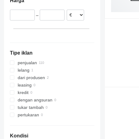
Harga
Rumania
Hongaria
–
Belanda
Belgia
Spanyol
Austria
tampilkan semua
Tipe iklan
penjualan
lelang
dari produsen
leasing
kredit
dengan angsuran
tukar tambah
pertukaran
Kondisi