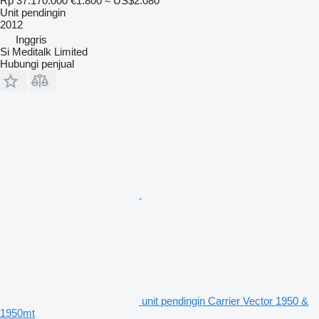
Rp 37.170.000
€1.800
≈ US$2.080
Unit pendingin
2012
Inggris
Si Meditalk Limited
Hubungi penjual
unit pendingin Carrier Vector 1950 &
1950mt