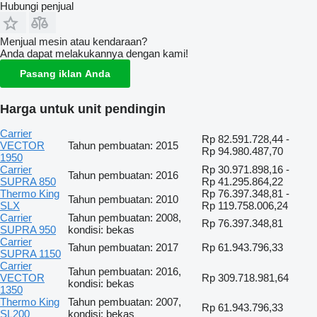
Hubungi penjual
Menjual mesin atau kendaraan?
Anda dapat melakukannya dengan kami!
Pasang iklan Anda
Harga untuk unit pendingin
Carrier
Rp 82.591.728,44 -
VECTOR
Tahun pembuatan: 2015
Rp 94.980.487,70
1950
Carrier
Rp 30.971.898,16 -
Tahun pembuatan: 2016
SUPRA 850
Rp 41.295.864,22
Thermo King
Rp 76.397.348,81 -
Tahun pembuatan: 2010
SLX
Rp 119.758.006,24
Carrier
Tahun pembuatan: 2008,
Rp 76.397.348,81
SUPRA 950
kondisi: bekas
Carrier
Tahun pembuatan: 2017
Rp 61.943.796,33
SUPRA 1150
Carrier
Tahun pembuatan: 2016,
VECTOR
Rp 309.718.981,64
kondisi: bekas
1350
Thermo King
Tahun pembuatan: 2007,
Rp 61.943.796,33
SL200
kondisi: bekas