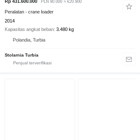
Rp 431.600.000
PLN 90.000
≈ €20.900
Peralatan - crane loader
2014
Kapasitas angkat beban
3.480 kg
Polandia, Turbia
Stolarnia Turbia