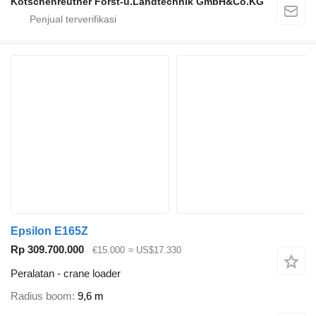
Kotschenreuther Forst-u.Landtechnik GmbH&Co.KG
Epsilon E165Z
Rp 309.700.000
€15.000
≈ US$17.330
Peralatan - crane loader
Radius boom
9,6 m