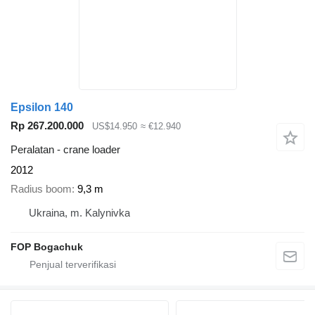
Epsilon 140
Rp 267.200.000
US$14.950
≈ €12.940
Peralatan - crane loader
2012
Radius boom
9,3 m
Ukraina, m. Kalynivka
FOP Bogachuk