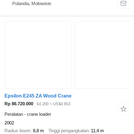
Polandia, Mołowiste
Epsilon E245 ZA Wood Crane
Rp 86.720.000
€4.200
≈ US$4.853
Peralatan - crane loader
2002
Radius boom
8,8 m
Tinggi pengangkatan
11,4 m