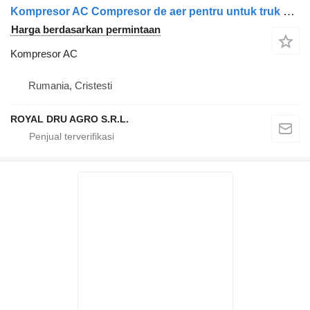
Kompresor AC Compresor de aer pentru untuk truk Volvo – Coduri: 70303443, 70305889, 70330001, 70330081, 8113633, 8119633, 85000080, 85000194
Harga berdasarkan permintaan
Kompresor AC
Rumania, Cristesti
ROYAL DRU AGRO S.R.L.