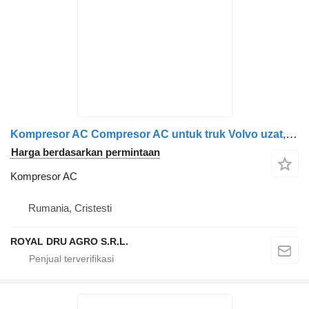
Kompresor AC Compresor AC untuk truk Volvo uzat, coduri 21112946, 20871244, 70344872, 21213083, 1756879, 1928383
Harga berdasarkan permintaan
Kompresor AC
Rumania, Cristesti
ROYAL DRU AGRO S.R.L.