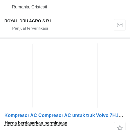
Rumania, Cristesti
ROYAL DRU AGRO S.R.L.
Kompresor AC Compresor AC untuk truk Volvo 7H15 pentru diverse modele – Coduri: 20941036, 85000950, 20731328, 7420941036, 7485000950, 5010605474
Harga berdasarkan permintaan