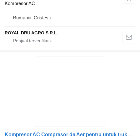
Kompresor AC
Rumania, Cristesti
ROYAL DRU AGRO S.R.L.
Kompresor AC Compresor de Aer pentru untuk truk Volvo – Coduri: 21900199, 22767526, 21993838, 22600982, 22796603, 22232441, 22773381, 23055602, 23168315, 23308466, 23592234, 23599052