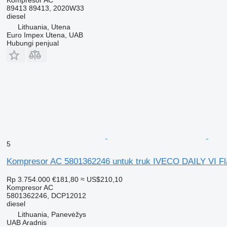
89413 89413, 2020W33
diesel
Lithuania, Utena
Euro Impex Utena, UAB
Hubungi penjual
5
Kompresor AC 5801362246 untuk truk IVECO DAILY VI Fl
Rp 3.754.000
€181,80
≈ US$210,10
Kompresor AC
5801362246, DCP12012
diesel
Lithuania, Panevėžys
UAB Aradnis