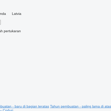
anda
Latvia
ah
pertukaran
uatan - baru di bagian teratas
Tahun pembuatan - paling lama di ata