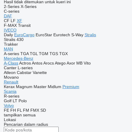
Hasil tidak ditemukan untuk kueri ini
2-Series
X-Series
C-series
DAF
CF
LF
XF
F-MAX
Transit
IVECO
Daily
EuroCargo
EuroStar
Eurotech
S-Way
Stralis
Stralis 430
Trakker
MAN
A-series
TGA
TGL
TGM
TGS
TGX
Mercedes-Benz
A-Class
Actros
Antos
Arocs
Atego
Axor
MB
Vito
Canter
L-series
Atleon
Cabstar
Vanette
Movano
Renault
Kerax
Magnum
Master
Midlum
Premium
Scania
R-series
Golf
LT
Polo
Volvo
FE
FH
FL
FM
FMX
SD
tampilkan semua
Lokasi
Pencarian dalam radius