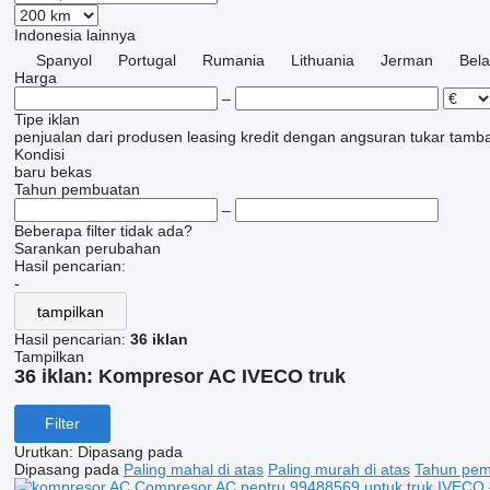
Indonesia
lainnya
Spanyol
Portugal
Rumania
Lithuania
Jerman
Bel
Harga
–
Tipe iklan
penjualan
dari produsen
leasing
kredit
dengan angsuran
tukar tamb
Kondisi
baru
bekas
Tahun pembuatan
–
Beberapa filter tidak ada?
Sarankan perubahan
Hasil pencarian:
-
tampilkan
Hasil pencarian:
36 iklan
Tampilkan
36 iklan:
Kompresor AC IVECO truk
Filter
Urutkan
:
Dipasang pada
Dipasang pada
Paling mahal di atas
Paling murah di atas
Tahun pemb