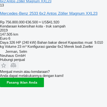
6x2 Antos Zöller Magnum XXL23
13
Mercedes-Benz 2533 6x2 Antos Zöller Magnum XXL23
Rp 756.800.000
€36.500
≈ US$41.920
Kendaraan kebersihan kota - truk sampah
2019
147.505 km
Euro 6
Daya
326 HP (240 kW)
Bahan bakar
diesel
Kapasitas muat
9.010
kg
Volume
23 m³
Konfigurasi gandar
6x2
Merek bodi
Zoeller
Jerman, Selm
Neuhaus GmbH
Hubungi penjual
Menjual mesin atau kendaraan?
Anda dapat melakukannya dengan kami!
Pasang iklan Anda