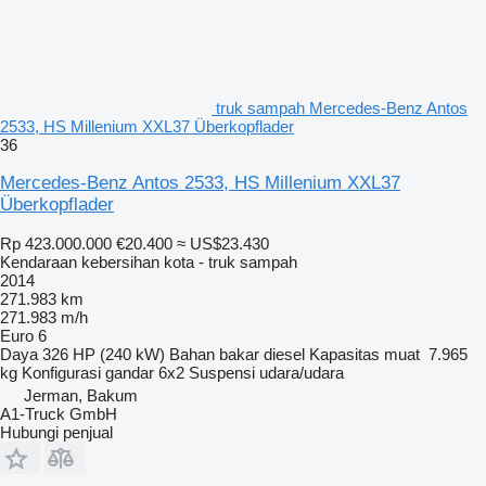
truk sampah Mercedes-Benz Antos
2533, HS Millenium XXL37 Überkopflader
36
Mercedes-Benz Antos 2533, HS Millenium XXL37
Überkopflader
Rp 423.000.000
€20.400
≈ US$23.430
Kendaraan kebersihan kota - truk sampah
2014
271.983 km
271.983 m/h
Euro 6
Daya
326 HP (240 kW)
Bahan bakar
diesel
Kapasitas muat
7.965
kg
Konfigurasi gandar
6x2
Suspensi
udara/udara
Jerman, Bakum
A1-Truck GmbH
Hubungi penjual