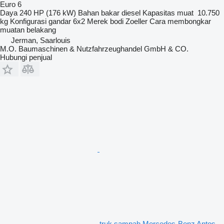
Euro 6
Daya
240 HP (176 kW)
Bahan bakar
diesel
Kapasitas muat
10.750
kg
Konfigurasi gandar
6x2
Merek bodi
Zoeller
Cara membongkar
muatan
belakang
Jerman, Saarlouis
M.O. Baumaschinen & Nutzfahrzeughandel GmbH & CO.
Hubungi penjual
truk sampah Mercedes-Benz Antos