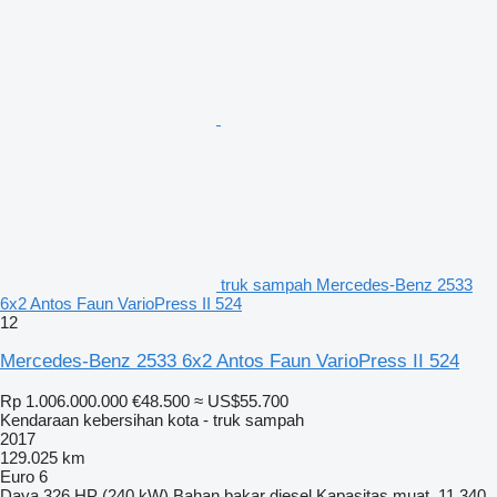
truk sampah Mercedes-Benz 2533
6x2 Antos Faun VarioPress II 524
12
Mercedes-Benz 2533 6x2 Antos Faun VarioPress II 524
Rp 1.006.000.000
€48.500
≈ US$55.700
Kendaraan kebersihan kota - truk sampah
2017
129.025 km
Euro 6
Daya
326 HP (240 kW)
Bahan bakar
diesel
Kapasitas muat
11.340