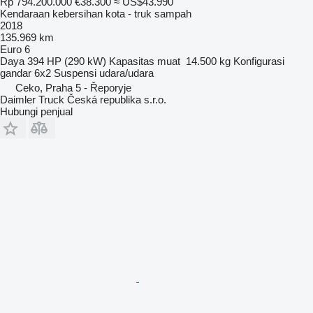
Rp 794.200.000
€38.300
≈ US$43.990
Kendaraan kebersihan kota - truk sampah
2018
135.969 km
Euro 6
Daya
394 HP (290 kW)
Kapasitas muat
14.500 kg
Konfigurasi
gandar
6x2
Suspensi
udara/udara
Ceko, Praha 5 - Řeporyje
Daimler Truck Česká republika s.r.o.
Hubungi penjual