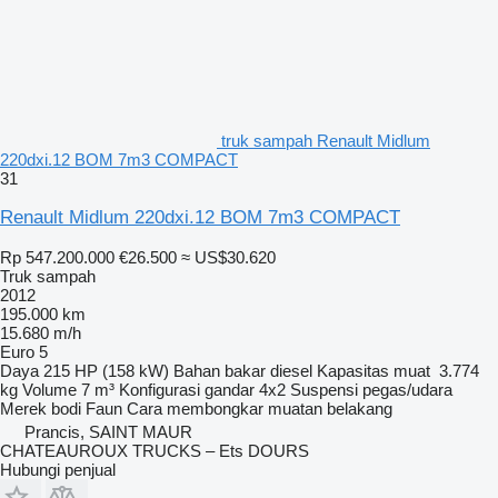
truk sampah Renault Midlum
220dxi.12 BOM 7m3 COMPACT
31
Renault Midlum 220dxi.12 BOM 7m3 COMPACT
Rp 547.200.000
€26.500
≈ US$30.620
Truk sampah
2012
195.000 km
15.680 m/h
Euro 5
Daya
215 HP (158 kW)
Bahan bakar
diesel
Kapasitas muat
3.774
kg
Volume
7 m³
Konfigurasi gandar
4x2
Suspensi
pegas/udara
Merek bodi
Faun
Cara membongkar muatan
belakang
Prancis, SAINT MAUR
CHATEAUROUX TRUCKS – Ets DOURS
Hubungi penjual