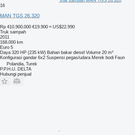
truk sampah MAN TGS 26.320
16
MAN TGS 26.320
Rp 410.900.000
€19.900
≈ US$22.990
Truk sampah
2011
168.000 km
Euro 5
Daya
320 HP (235 kW)
Bahan bakar
diesel
Volume
20 m³
Konfigurasi gandar
6x2
Suspensi
pegas/udara
Merek bodi
Faun
Polandia, Turek
P.P.H.U. DELTA
Hubungi penjual