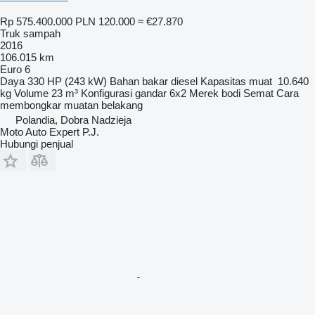
Rp 575.400.000
PLN 120.000
≈ €27.870
Truk sampah
2016
106.015 km
Euro 6
Daya
330 HP (243 kW)
Bahan bakar
diesel
Kapasitas muat
10.640
kg
Volume
23 m³
Konfigurasi gandar
6x2
Merek bodi
Semat
Cara
membongkar muatan
belakang
Polandia, Dobra Nadzieja
Moto Auto Expert P.J.
Hubungi penjual