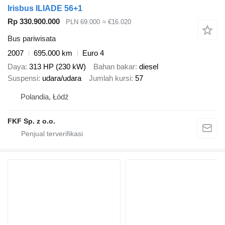
Irisbus ILIADE 56+1
Rp 330.900.000
PLN 69.000
≈ €16.020
Bus pariwisata
2007
695.000 km
Euro 4
Daya
313 HP (230 kW)
Bahan bakar
diesel
Suspensi
udara/udara
Jumlah kursi
57
Polandia, Łódź
FKF Sp. z o.o.