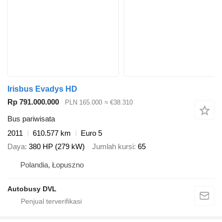
Irisbus Evadys HD
Rp 791.000.000
PLN 165.000
≈ €38.310
Bus pariwisata
2011
610.577 km
Euro 5
Daya
380 HP (279 kW)
Jumlah kursi
65
Polandia, Łopuszno
Autobusy DVL