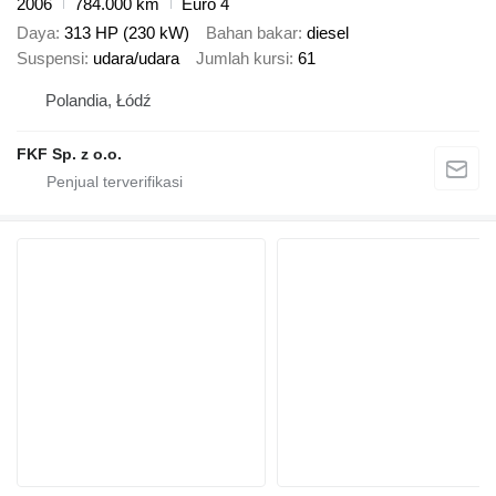
2006
784.000 km
Euro 4
Daya
313 HP (230 kW)
Bahan bakar
diesel
Suspensi
udara/udara
Jumlah kursi
61
Polandia, Łódź
FKF Sp. z o.o.