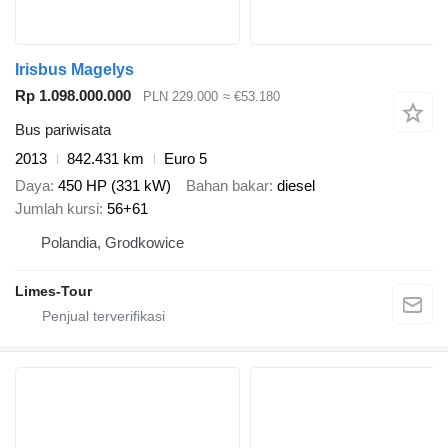
Irisbus Magelys
Rp 1.098.000.000
PLN 229.000
≈ €53.180
Bus pariwisata
2013
842.431 km
Euro 5
Daya
450 HP (331 kW)
Bahan bakar
diesel
Jumlah kursi
56+61
Polandia, Grodkowice
Limes-Tour