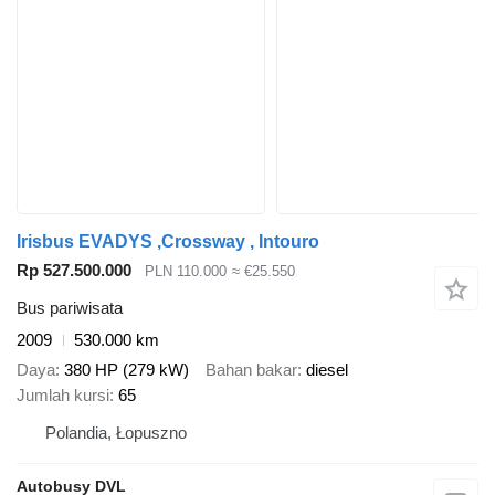
Irisbus EVADYS ,Crossway , Intouro
Rp 527.500.000
PLN 110.000
≈ €25.550
Bus pariwisata
2009
530.000 km
Daya
380 HP (279 kW)
Bahan bakar
diesel
Jumlah kursi
65
Polandia, Łopuszno
Autobusy DVL