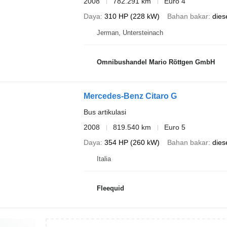
2008
782.291 km
Euro 4
Daya
310 HP (228 kW)
Bahan bakar
dies
Jerman, Untersteinach
Omnibushandel Mario Röttgen GmbH
Mercedes-Benz Citaro G
Bus artikulasi
2008
819.540 km
Euro 5
Daya
354 HP (260 kW)
Bahan bakar
dies
Italia
Fleequid