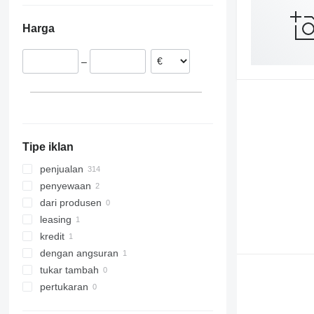
Italia
Harga
Belanda
Polandia
–
Swedia
Estonia
Denmark
Ceko
tampilkan semua
Tipe iklan
penjualan
penyewaan
dari produsen
leasing
kredit
dengan angsuran
tukar tambah
pertukaran