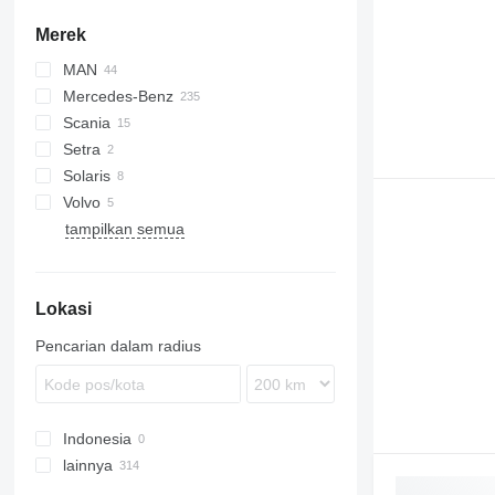
Merek
MAN
Mercedes-Benz
A-series
Scania
Lion's series
Citaro
Setra
Conecto
Solaris
O-series
SG
Volvo
Urbino
tampilkan semua
7700
8900
B-series
Lokasi
Pencarian dalam radius
Indonesia
lainnya
Jerman