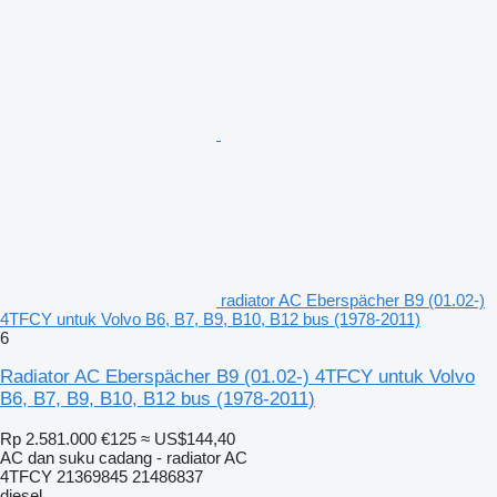
radiator AC Eberspächer B9 (01.02-)
4TFCY untuk Volvo B6, B7, B9, B10, B12 bus (1978-2011)
6
Radiator AC Eberspächer B9 (01.02-) 4TFCY untuk Volvo
B6, B7, B9, B10, B12 bus (1978-2011)
Rp 2.581.000
€125
≈ US$144,40
AC dan suku cadang - radiator AC
4TFCY 21369845 21486837
diesel