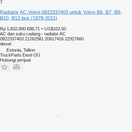
7
Radiator AC Volvo 0822337403 untuk Volvo B6, B7, B9,
B10, B12 bus (1978-2011)
Rp 1.832.000
€88,71
≈ US$102,50
AC dan suku cadang - radiator AC
0822337403 21262581 20817416 22927660
diesel
Estonia, Tallinn
TruckParts Eesti OÜ
Hubungi penjual