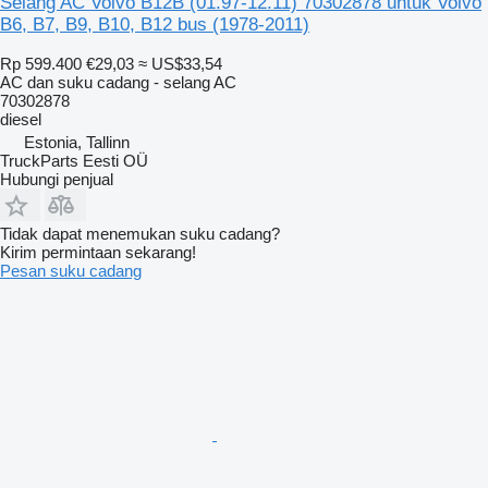
Selang AC Volvo B12B (01.97-12.11) 70302878 untuk Volvo
B6, B7, B9, B10, B12 bus (1978-2011)
Rp 599.400
€29,03
≈ US$33,54
AC dan suku cadang - selang AC
70302878
diesel
Estonia, Tallinn
TruckParts Eesti OÜ
Hubungi penjual
Tidak dapat menemukan suku cadang?
Kirim permintaan sekarang!
Pesan suku cadang