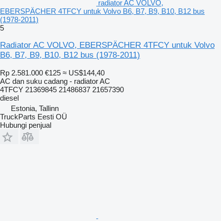
radiator AC VOLVO,
EBERSPÄCHER 4TFCY untuk Volvo B6, B7, B9, B10, B12 bus
(1978-2011)
5
Radiator AC VOLVO, EBERSPÄCHER 4TFCY untuk Volvo
B6, B7, B9, B10, B12 bus (1978-2011)
Rp 2.581.000
€125
≈ US$144,40
AC dan suku cadang - radiator AC
4TFCY 21369845 21486837 21657390
diesel
Estonia, Tallinn
TruckParts Eesti OÜ
Hubungi penjual