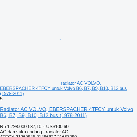
radiator AC VOLVO,
EBERSPÄCHER 4TFCY untuk Volvo B6, B7, B9, B10, B12 bus
(1978-2011)
5
Radiator AC VOLVO, EBERSPÄCHER 4TFCY untuk Volvo
B6, B7, B9, B10, B12 bus (1978-2011)
Rp 1.798.000
€87,10
≈ US$100,60
AC dan suku cadang - radiator AC
4TFCY 21369845 21486837 21657390