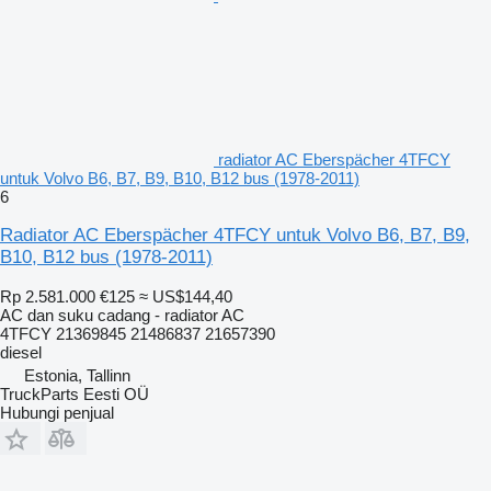
radiator AC Eberspächer 4TFCY
untuk Volvo B6, B7, B9, B10, B12 bus (1978-2011)
6
Radiator AC Eberspächer 4TFCY untuk Volvo B6, B7, B9,
B10, B12 bus (1978-2011)
Rp 2.581.000
€125
≈ US$144,40
AC dan suku cadang - radiator AC
4TFCY 21369845 21486837 21657390
diesel
Estonia, Tallinn
TruckParts Eesti OÜ
Hubungi penjual