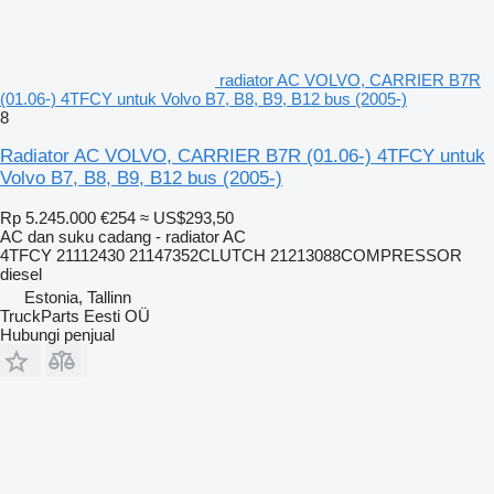
radiator AC VOLVO, CARRIER B7R
(01.06-) 4TFCY untuk Volvo B7, B8, B9, B12 bus (2005-)
8
Radiator AC VOLVO, CARRIER B7R (01.06-) 4TFCY untuk
Volvo B7, B8, B9, B12 bus (2005-)
Rp 5.245.000
€254
≈ US$293,50
AC dan suku cadang - radiator AC
4TFCY 21112430 21147352CLUTCH 21213088COMPRESSOR
diesel
Estonia, Tallinn
TruckParts Eesti OÜ
Hubungi penjual