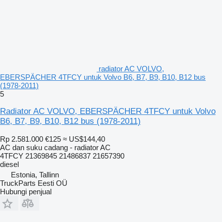
radiator AC VOLVO,
EBERSPÄCHER 4TFCY untuk Volvo B6, B7, B9, B10, B12 bus
(1978-2011)
5
Radiator AC VOLVO, EBERSPÄCHER 4TFCY untuk Volvo
B6, B7, B9, B10, B12 bus (1978-2011)
Rp 2.581.000
€125
≈ US$144,40
AC dan suku cadang - radiator AC
4TFCY 21369845 21486837 21657390
diesel
Estonia, Tallinn
TruckParts Eesti OÜ
Hubungi penjual