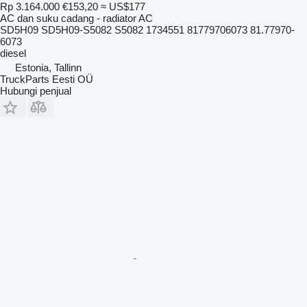
Rp 3.164.000
€153,20
≈ US$177
AC dan suku cadang - radiator AC
SD5H09 SD5H09-S5082 S5082 1734551 81779706073 81.77970-
6073
diesel
Estonia, Tallinn
TruckParts Eesti OÜ
Hubungi penjual