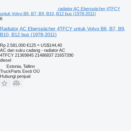
radiator AC Eberspächer 4TFCY
untuk Volvo B6, B7, B9, B10, B12 bus (1978-2011)
6
Radiator AC Eberspächer 4TFCY untuk Volvo B6, B7, B9,
B10, B12 bus (1978-2011)
Rp 2.581.000
€125
≈ US$144,40
AC dan suku cadang - radiator AC
4TFCY 21369845 21486837 21657390
diesel
Estonia, Tallinn
TruckParts Eesti OÜ
Hubungi penjual