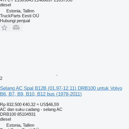
diesel
Estonia, Tallinn
TruckParts Eesti OÜ
Hubungi penjual
2
Selang AC Spal B12B (01.97-12.11) DRB100 untuk Volvo
B6, B7, B9, B10, B12 bus (1978-2011)
Rp 832.500
€40,32
≈ US$46,59
AC dan suku cadang - selang AC
DRB100 85104931
diesel
Estonia, Tallinn