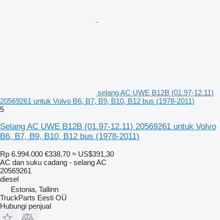
selang AC UWE B12B (01.97-12.11)
20569261 untuk Volvo B6, B7, B9, B10, B12 bus (1978-2011)
5
Selang AC UWE B12B (01.97-12.11) 20569261 untuk Volvo
B6, B7, B9, B10, B12 bus (1978-2011)
Rp 6.994.000
€338,70
≈ US$391,30
AC dan suku cadang - selang AC
20569261
diesel
Estonia, Tallinn
TruckParts Eesti OÜ
Hubungi penjual