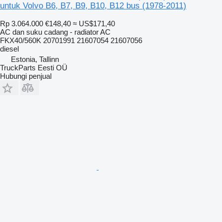
untuk Volvo B6, B7, B9, B10, B12 bus (1978-2011)
Rp 3.064.000
€148,40
≈ US$171,40
AC dan suku cadang - radiator AC
FKX40/560K 20701991 21607054 21607056
diesel
Estonia, Tallinn
TruckParts Eesti OÜ
Hubungi penjual