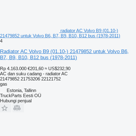
radiator AC Volvo B9 (01.10-)
21479852 untuk Volvo B6, B7, B9, B10, B12 bus (1978-2011)
4
Radiator AC Volvo B9 (01.10-) 21479852 untuk Volvo B6,
B7, B9, B10, B12 bus (1978-2011)
Rp 4.163.000
€201,60
≈ US$232,90
AC dan suku cadang - radiator AC
21479852 21753206 22121752
gas
Estonia, Tallinn
TruckParts Eesti OÜ
Hubungi penjual