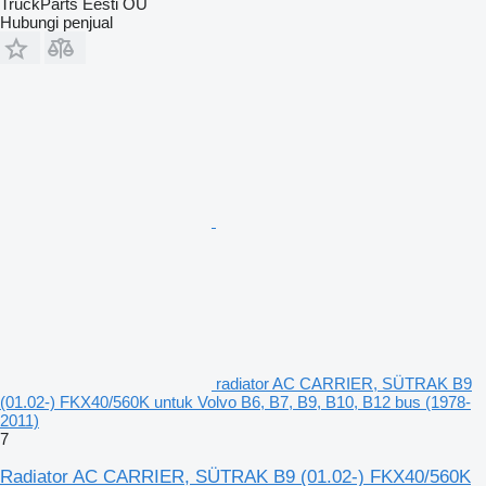
TruckParts Eesti OÜ
Hubungi penjual
radiator AC CARRIER, SÜTRAK B9
(01.02-) FKX40/560K untuk Volvo B6, B7, B9, B10, B12 bus (1978-
2011)
7
Radiator AC CARRIER, SÜTRAK B9 (01.02-) FKX40/560K