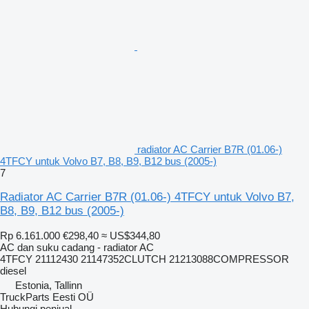
radiator AC Carrier B7R (01.06-)
4TFCY untuk Volvo B7, B8, B9, B12 bus (2005-)
7
Radiator AC Carrier B7R (01.06-) 4TFCY untuk Volvo B7,
B8, B9, B12 bus (2005-)
Rp 6.161.000
€298,40
≈ US$344,80
AC dan suku cadang - radiator AC
4TFCY 21112430 21147352CLUTCH 21213088COMPRESSOR
diesel
Estonia, Tallinn
TruckParts Eesti OÜ
Hubungi penjual