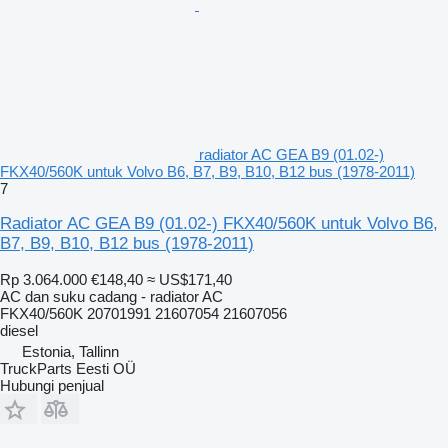
radiator AC GEA B9 (01.02-)
FKX40/560K untuk Volvo B6, B7, B9, B10, B12 bus (1978-2011)
7
Radiator AC GEA B9 (01.02-) FKX40/560K untuk Volvo B6,
B7, B9, B10, B12 bus (1978-2011)
Rp 3.064.000
€148,40
≈ US$171,40
AC dan suku cadang - radiator AC
FKX40/560K 20701991 21607054 21607056
diesel
Estonia, Tallinn
TruckParts Eesti OÜ
Hubungi penjual