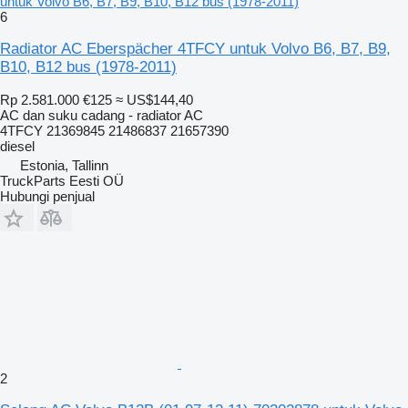
untuk Volvo B6, B7, B9, B10, B12 bus (1978-2011)
6
Radiator AC Eberspächer 4TFCY untuk Volvo B6, B7, B9,
B10, B12 bus (1978-2011)
Rp 2.581.000
€125
≈ US$144,40
AC dan suku cadang - radiator AC
4TFCY 21369845 21486837 21657390
diesel
Estonia, Tallinn
TruckParts Eesti OÜ
Hubungi penjual
2