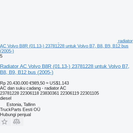
radiator
AC Volvo B8R (01.13-) 23781228 untuk Volvo B7, B8, B9, B12 bus
(2005-)
5
Radiator AC Volvo B8R (01.13-) 23781228 untuk Volvo B7,
B8, B9, B12 bus (2005-)
Rp 20.430.000
€989,50
≈ US$1.143
AC dan suku cadang - radiator AC
23781228 22306118 23830361 22306119 22301105
diesel
Estonia, Tallinn
TruckParts Eesti OÜ
Hubungi penjual