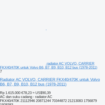
radiator AC VOLVO, CARRIER
FKX40/470K untuk Volvo B6, B7, B9, B10, B12 bus (1978-2011)
7
Radiator AC VOLVO, CARRIER FKX40/470K untuk Volvo
B6, B7, B9, B10, B12 bus (1978-2011)
Rp 1.615.000
€78,23
≈ US$90,39
AC dan suku cadang - radiator AC
FKX40/470K 21112946 20871244 70344872 21213083 1756879
1928383