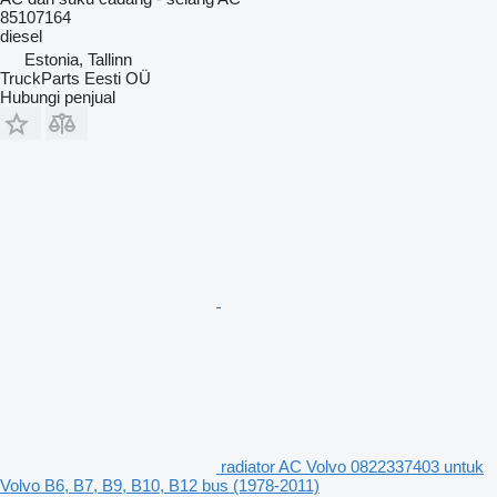
85107164
diesel
Estonia, Tallinn
TruckParts Eesti OÜ
Hubungi penjual
radiator AC Volvo 0822337403 untuk
Volvo B6, B7, B9, B10, B12 bus (1978-2011)