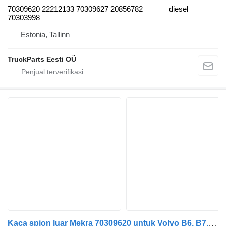
70309620 22212133 70309627 20856782
diesel
70303998
Estonia, Tallinn
TruckParts Eesti OÜ
Kaca spion luar Mekra 70309620 untuk Volvo B6, B7, B9, B10, B12 bus (1978-2011)