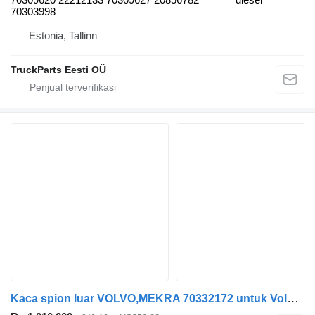
70303998
Estonia, Tallinn
TruckParts Eesti OÜ
Kaca spion luar VOLVO,MEKRA 70332172 untuk Volvo B7, B8, B9, B12 bus (2005-)