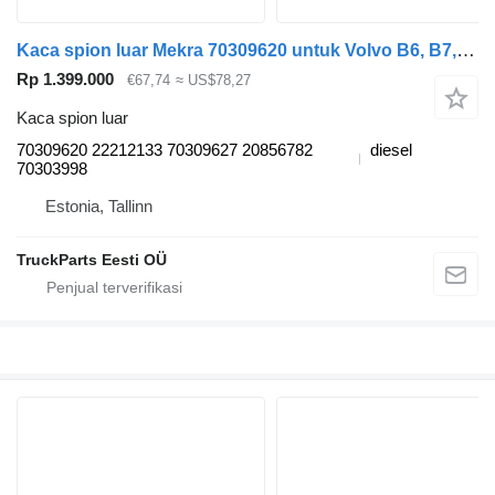
Kaca spion luar Mekra 70309620 untuk Volvo B6, B7, B9, B10, B12 bus (1978-2011)
Rp 1.399.000
€67,74
≈ US$78,27
Kaca spion luar
70309620 22212133 70309627 20856782
diesel
70303998
Estonia, Tallinn
TruckParts Eesti OÜ