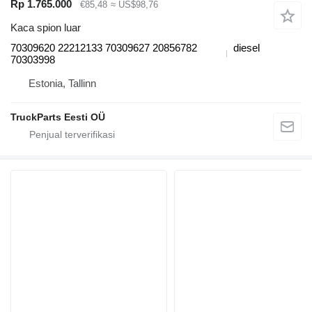
Rp 1.765.000
€85,48
≈ US$98,76
Kaca spion luar
70309620 22212133 70309627 20856782
diesel
70303998
Estonia, Tallinn
TruckParts Eesti OÜ