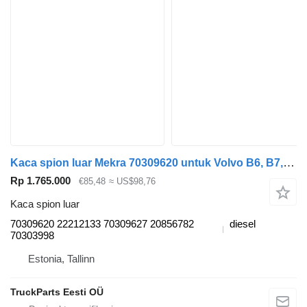
Kaca spion luar Mekra 70309620 untuk Volvo B6, B7, B9, B10, B12 bus (1978-2011)
Rp 1.765.000
€85,48
≈ US$98,76
Kaca spion luar
70309620 22212133 70309627 20856782
diesel
70303998
Estonia, Tallinn
TruckParts Eesti OÜ