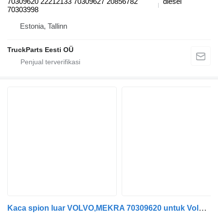
70309620 22212133 70309627 20856782
diesel
70303998
Estonia, Tallinn
TruckParts Eesti OÜ
Kaca spion luar VOLVO,MEKRA 70309620 untuk Volvo B6, B7, B9, B10, B12 bus (1978-2011)