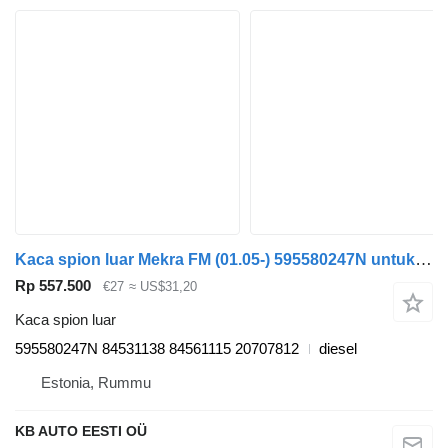
Kaca spion luar Mekra FM (01.05-) 595580247N untuk truk Volvo FM7-FM12, FM, FMX (1998-2014)
Rp 557.500
€27
≈ US$31,20
Kaca spion luar
595580247N 84531138 84561115 20707812
diesel
Estonia, Rummu
KB AUTO EESTI OÜ