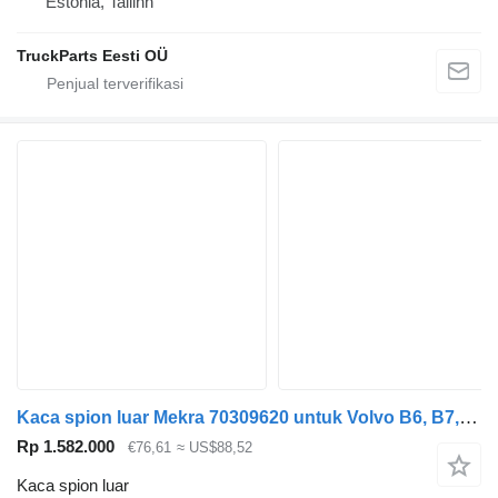
Estonia, Tallinn
TruckParts Eesti OÜ
Kaca spion luar Mekra 70309620 untuk Volvo B6, B7, B9, B10, B12 bus (1978-2011)
Rp 1.582.000
€76,61
≈ US$88,52
Kaca spion luar