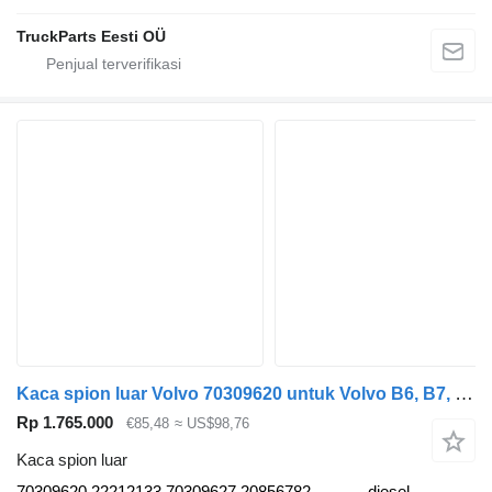
TruckParts Eesti OÜ
Kaca spion luar Volvo 70309620 untuk Volvo B6, B7, B9, B10, B12 bus (1978-2011)
Rp 1.765.000
€85,48
≈ US$98,76
Kaca spion luar
70309620 22212133 70309627 20856782
diesel