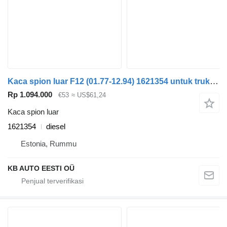
Kaca spion luar F12 (01.77-12.94) 1621354 untuk truk Volvo F10, F12, F16, N10 (1973-1994)
Rp 1.094.000
€53
≈ US$61,24
Kaca spion luar
1621354
diesel
Estonia, Rummu
KB AUTO EESTI OÜ