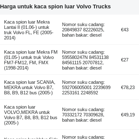
Harga untuk kaca spion luar Volvo Trucks
Kaca spion luar Mekra
Nomor suku cadang:
Lantai II (01.06-) untuk
20849837 82226025,
€43
truk Volvo FL, FE (2005-
bahan bakar: diesel
2014)
Kaca spion luar Mekra FM
Nomor suku cadang:
(01.05-) untuk truk Volvo
595580247N 84531138
€27
FM7-FM12, FM, FMX
84561115 20707812,
(1998-2014)
bahan bakar: diesel
Kaca spion luar SCANIA,
Nomor suku cadang:
MEKRA untuk Volvo B7,
592706005001 2239699
€78,23
B8, B9, B12 bus (2005-)
2253161 2248592
Kaca spion luar
Nomor suku cadang:
VOLVO,MEKRA untuk
70332172 70309628,
€49,19
Volvo B7, B8, B9, B12 bus
bahan bakar: diesel
(2005-)
Nomor suku cadang: