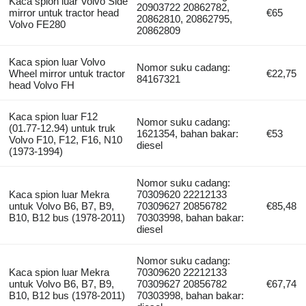
Kaca spion luar Volvo Side
20903722 20862782,
mirror untuk tractor head
€65
20862810, 20862795,
Volvo FE280
20862809
Kaca spion luar Volvo
Nomor suku cadang:
Wheel mirror untuk tractor
€22,75
84167321
head Volvo FH
Kaca spion luar F12
Nomor suku cadang:
(01.77-12.94) untuk truk
1621354, bahan bakar:
€53
Volvo F10, F12, F16, N10
diesel
(1973-1994)
Nomor suku cadang:
Kaca spion luar Mekra
70309620 22212133
untuk Volvo B6, B7, B9,
70309627 20856782
€85,48
B10, B12 bus (1978-2011)
70303998, bahan bakar:
diesel
Nomor suku cadang:
Kaca spion luar Mekra
70309620 22212133
untuk Volvo B6, B7, B9,
70309627 20856782
€67,74
B10, B12 bus (1978-2011)
70303998, bahan bakar: