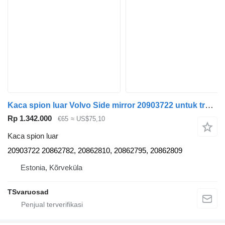
Kaca spion luar Volvo Side mirror 20903722 untuk tractor head Volvo FE280
Rp 1.342.000
€65
≈ US$75,10
Kaca spion luar
20903722 20862782, 20862810, 20862795, 20862809
Estonia, Kõrveküla
TSvaruosad