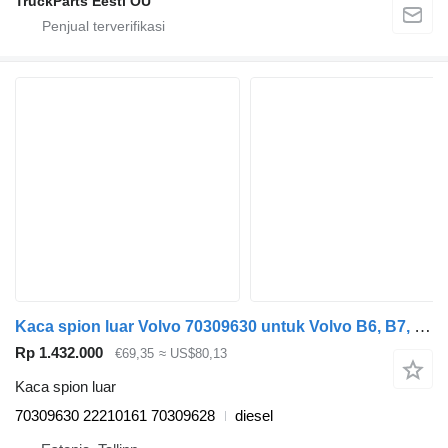
TruckParts Eesti OÜ
Kaca spion luar Volvo 70309630 untuk Volvo B6, B7, B9, B10, B12 bus (1978-2011)
Rp 1.432.000
€69,35
≈ US$80,13
Kaca spion luar
70309630 22210161 70309628
diesel