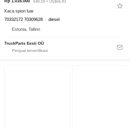
Rp 1.016.000
€49,19
≈ US$56,83
Kaca spion luar
70332172 70309628
diesel
Estonia, Tallinn
TruckParts Eesti OÜ