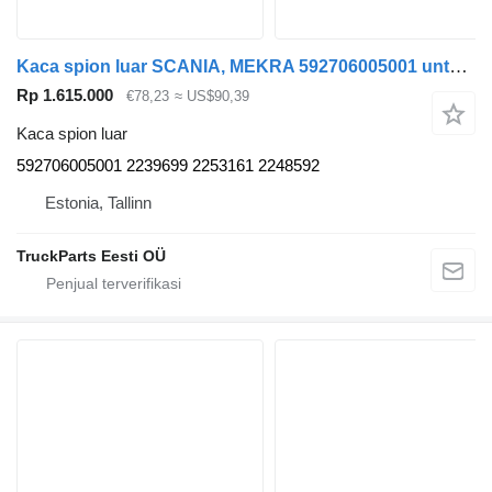
Kaca spion luar SCANIA, MEKRA 592706005001 untuk Volvo B7, B8, B9, B12 bus (2005-)
Rp 1.615.000
€78,23
≈ US$90,39
Kaca spion luar
592706005001 2239699 2253161 2248592
Estonia, Tallinn
TruckParts Eesti OÜ