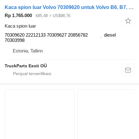
Kaca spion luar Volvo 70309620 untuk Volvo B6, B7, B9, B10, B12 bus (1978-2011)
Rp 1.765.000
€85,48
≈ US$98,76
Kaca spion luar
70309620 22212133 70309627 20856782
diesel
70303998
Estonia, Tallinn
TruckParts Eesti OÜ