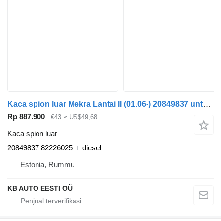
Kaca spion luar Mekra Lantai II (01.06-) 20849837 untuk truk Volvo FL, FE (2005-2014)
Rp 887.900
€43
≈ US$49,68
Kaca spion luar
20849837 82226025
diesel
Estonia, Rummu
KB AUTO EESTI OÜ