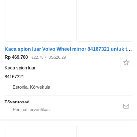
Kaca spion luar Volvo Wheel mirror 84167321 untuk tractor head Volvo FH
Rp 469.700
€22,75
≈ US$26,29
Kaca spion luar
84167321
Estonia, Kõrveküla
TSvaruosad