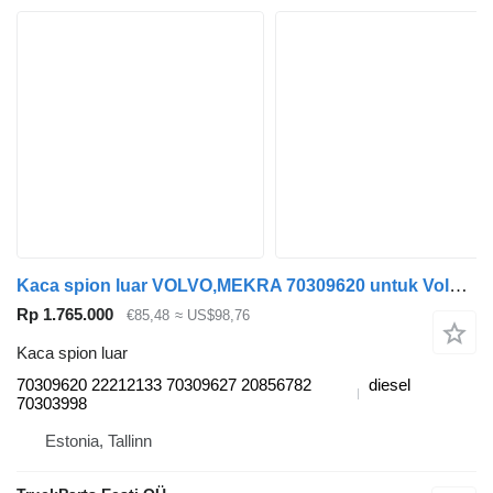
Kaca spion luar VOLVO,MEKRA 70309620 untuk Volvo B6, B7, B9, B10, B12 bus (1978-2011)
Rp 1.765.000
€85,48
≈ US$98,76
Kaca spion luar
70309620 22212133 70309627 20856782
diesel
70303998
Estonia, Tallinn