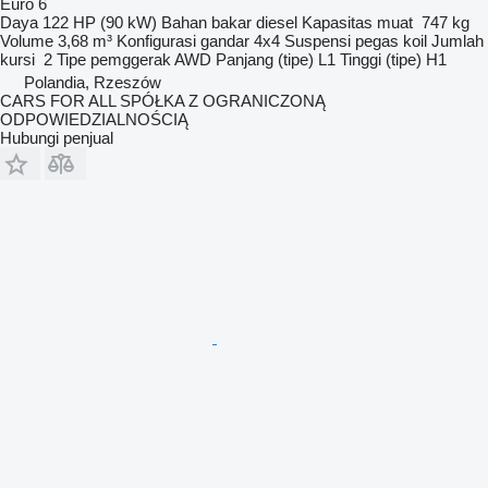
Euro 6
Daya
122 HP (90 kW)
Bahan bakar
diesel
Kapasitas muat
747 kg
Volume
3,68 m³
Konfigurasi gandar
4x4
Suspensi
pegas koil
Jumlah
kursi
2
Tipe pemggerak
AWD
Panjang (tipe)
L1
Tinggi (tipe)
H1
Polandia, Rzeszów
CARS FOR ALL SPÓŁKA Z OGRANICZONĄ
ODPOWIEDZIALNOŚCIĄ
Hubungi penjual