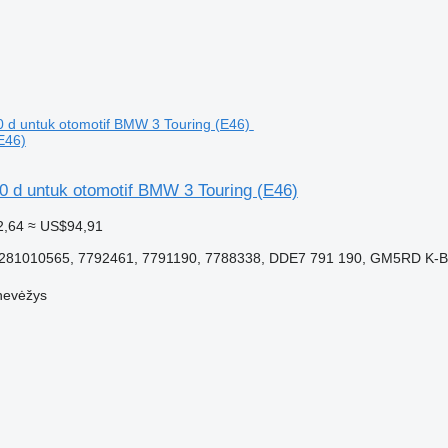
E46)
20 d untuk otomotif BMW 3 Touring (E46)
2,64
≈ US$94,91
0281010565, 7792461, 7791190, 7788338, DDE7 791 190, GM5RD K-Bu
nevėžys