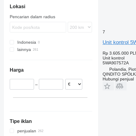
Lokasi
Sportage
EQB
Kangoo
Vellfire
Sharan
XC
ML
Master
Pencarian dalam radius
R-Class
Megane
S-Class
Zoe
7
Sprinter
Unit kontrol 
Indonesia
V-Class
lainnya
Vito
Rp 3.605.000
PL
Polandia
Unit kontrol
5WA907572A
Lithuania
Polandia, Pio
Harga
Portugal
QINDITO SPÓŁ
Meksiko
Hubungi penjual
–
Italia
Ukraina
Spanyol
Rumania
tampilkan semua
Tipe iklan
penjualan