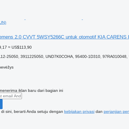
(UN)
Siemens 2.0 CVVT 5WSY5266C untuk otomotif KIA CARENS I
9,17
≈ US$113,90
12-25050, 3911225050, UND7K0COHA, 95400-1D310, 97RA010048, 9
nevėžys
enerima iklan baru dari bagian ini
di sini, berarti Anda setuju dengan
kebijakan privasi
dan
perjanjian p