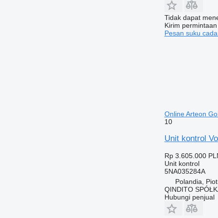
Tidak dapat me
Kirim permintaan
Pesan suku cad
Online Arteon Go
10
Unit kontrol 
Rp 3.605.000
PL
Unit kontrol
5NA035284A
Polandia, Pio
QINDITO SPÓŁ
Hubungi penjual