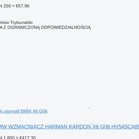
N 250
≈ €57,96
trków Trybunalski
KA Z OGRANICZONĄ ODPOWIEDZIALNOŚCIĄ
k otomotif BMW X6 G06
l BMW WZMACNIACZ HARMAN KARDON X6 G06 HV5A5CA89 u
N 1.800
≈ €417,30