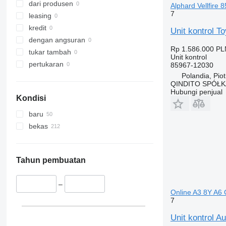
dari produsen
Alphard Vellfire 
7
leasing
kredit
Unit kontrol 
dengan angsuran
Rp 1.586.000
PL
tukar tambah
Unit kontrol
pertukaran
85967-12030
Polandia, Pio
QINDITO SPÓŁ
Hubungi penjual
Kondisi
baru
bekas
Tahun pembuatan
–
Online A3 8Y A6 
7
Unit kontrol 