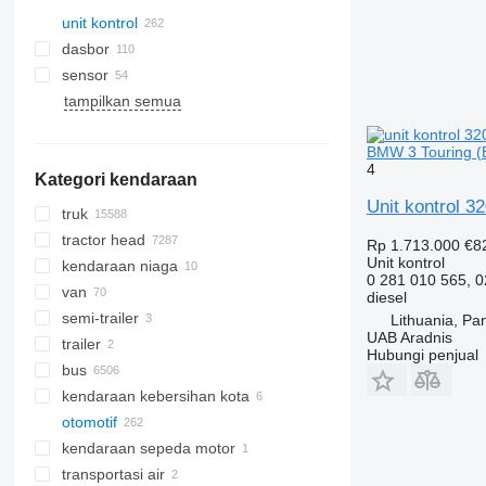
unit kontrol
dasbor
sensor
tampilkan semua
BMW 3 Touring (
4
Kategori kendaraan
Unit kontrol 3
truk
tractor head
Rp 1.713.000
€8
Unit kontrol
kendaraan niaga
0 281 010 565, 
van
diesel
semi-trailer
Lithuania, Pa
UAB Aradnis
trailer
Hubungi penjual
bus
kendaraan kebersihan kota
otomotif
peralatan pembersih jalan
kendaraan sepeda motor
mesin pembersih kota
mobil pengangkut kerikil
transportasi air
peralatan penyapu jalan
truk sampah