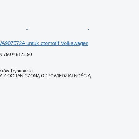
5WA907572A untuk otomotif Volkswagen
N 750
≈ €173,90
trków Trybunalski
KA Z OGRANICZONĄ ODPOWIEDZIALNOŚCIĄ