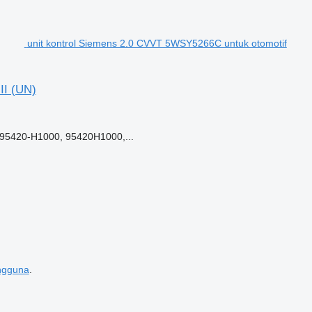
unit kontrol Siemens 2.0 CVVT 5WSY5266C untuk otomotif
II (UN)
5420-H1000, 95420H1000,...
engguna
.