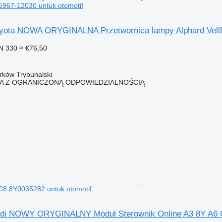
85967-12030 untuk otomotif
Toyota NOWA ORYGINALNA Przetwornica lampy Alphard Vellfi
N 330
≈ €76,50
trków Trybunalski
KA Z OGRANICZONĄ ODPOWIEDZIALNOŚCIĄ
C8 8Y0035282 untuk otomotif
Audi NOWY ORYGINALNY Moduł Sterownik Online A3 8Y A6 C