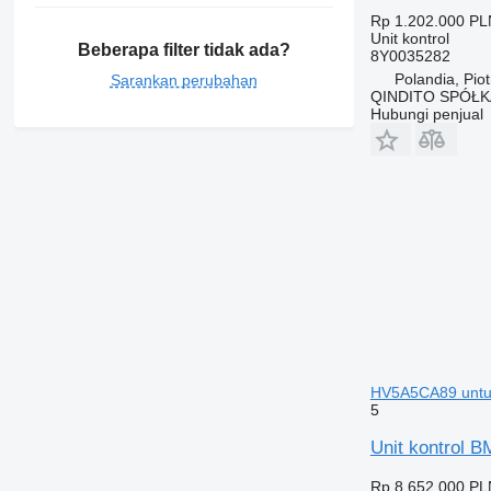
Rp 1.202.000
PL
Unit kontrol
Beberapa filter tidak ada?
8Y0035282
Polandia, Pio
Sarankan perubahan
QINDITO SPÓŁ
Hubungi penjual
HV5A5CA89 untu
5
Unit kontro
Rp 8.652.000
PL