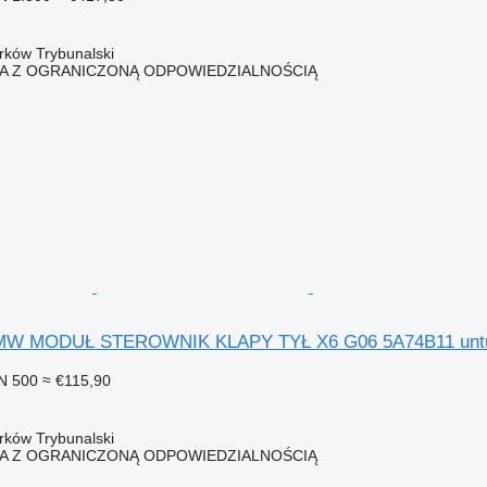
trków Trybunalski
KA Z OGRANICZONĄ ODPOWIEDZIALNOŚCIĄ
 BMW MODUŁ STEROWNIK KLAPY TYŁ X6 G06 5A74B11 untu
N 500
≈ €115,90
trków Trybunalski
KA Z OGRANICZONĄ ODPOWIEDZIALNOŚCIĄ