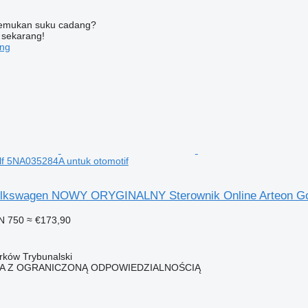
nemukan suku cadang?
 sekarang!
ang
lf 5NA035284A untuk otomotif
Volkswagen NOWY ORYGINALNY Sterownik Online Arteon Go
N 750
≈ €173,90
trków Trybunalski
KA Z OGRANICZONĄ ODPOWIEDZIALNOŚCIĄ