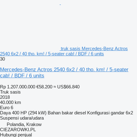
truk sasis Mercedes-Benz Actros
2540 6x2 / 40 tho. km! / 5-seater cab! / BDF / 6 units
30
Mercedes-Benz Actros 2540 6x2 / 40 tho. km! / 5-seater
cab! / BDF / 6 units
Rp 1.207.000.000
€58.200
≈ US$66.840
Truk sasis
2018
40.000 km
Euro 6
Daya
400 HP (294 kW)
Bahan bakar
diesel
Konfigurasi gandar
6x2
Suspensi
udara/udara
Polandia, Krakow
CIEZAROWKI.PL
Hubungi penjual