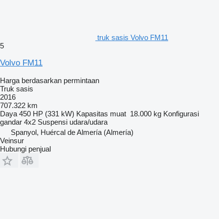
truk sasis Volvo FM11
5
Volvo FM11
Harga berdasarkan permintaan
Truk sasis
2016
707.322 km
Daya
450 HP (331 kW)
Kapasitas muat
18.000 kg
Konfigurasi
gandar
4x2
Suspensi
udara/udara
Spanyol, Huércal de Almería (Almería)
Veinsur
Hubungi penjual