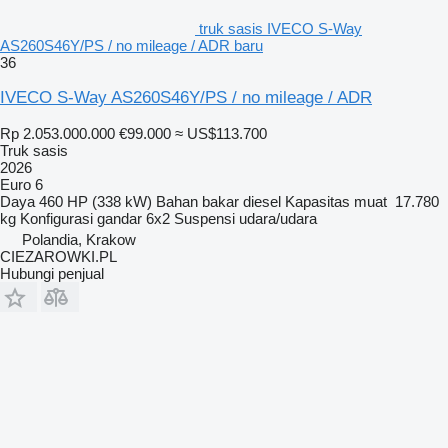
truk sasis IVECO S-Way
AS260S46Y/PS / no mileage / ADR baru
36
IVECO S-Way AS260S46Y/PS / no mileage / ADR
Rp 2.053.000.000
€99.000
≈ US$113.700
Truk sasis
2026
Euro 6
Daya
460 HP (338 kW)
Bahan bakar
diesel
Kapasitas muat
17.780
kg
Konfigurasi gandar
6x2
Suspensi
udara/udara
Polandia, Krakow
CIEZAROWKI.PL
Hubungi penjual