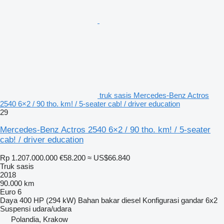
truk sasis Mercedes-Benz Actros
2540 6×2 / 90 tho. km! / 5-seater cab! / driver education
29
Mercedes-Benz Actros 2540 6×2 / 90 tho. km! / 5-seater
cab! / driver education
Rp 1.207.000.000
€58.200
≈ US$66.840
Truk sasis
2018
90.000 km
Euro 6
Daya
400 HP (294 kW)
Bahan bakar
diesel
Konfigurasi gandar
6x2
Suspensi
udara/udara
Polandia, Krakow