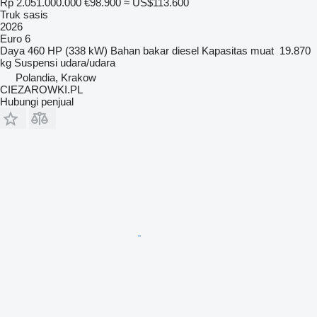
Rp 2.051.000.000
€98.900
≈ US$113.600
Truk sasis
2026
Euro 6
Daya
460 HP (338 kW)
Bahan bakar
diesel
Kapasitas muat
19.870
kg
Suspensi
udara/udara
Polandia, Krakow
CIEZAROWKI.PL
Hubungi penjual