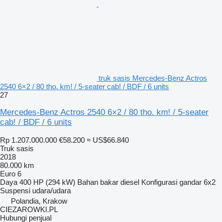
truk sasis Mercedes-Benz Actros
2540 6×2 / 80 tho. km! / 5-seater cab! / BDF / 6 units
27
Mercedes-Benz Actros 2540 6×2 / 80 tho. km! / 5-seater
cab! / BDF / 6 units
Rp 1.207.000.000
€58.200
≈ US$66.840
Truk sasis
2018
80.000 km
Euro 6
Daya
400 HP (294 kW)
Bahan bakar
diesel
Konfigurasi gandar
6x2
Suspensi
udara/udara
Polandia, Krakow
CIEZAROWKI.PL
Hubungi penjual